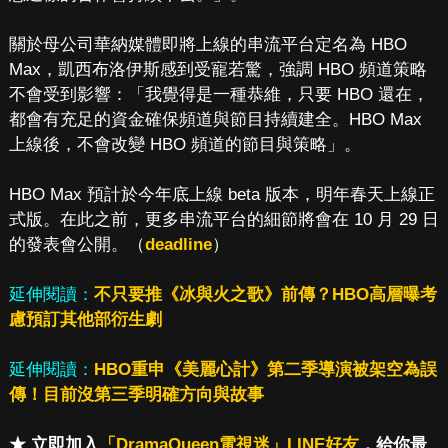
關於母公司華納媒體即將上線的串流平台定名為 HBO
Max，凱西布洛伊斯感到受寵若驚，強調 HBO 頻道策略
不會受到影響：「我覺得是一種恭維，只要 HBO 還在，
都會有充足的資金確保頻道與節目持續建全。HBO Max
上線後，不會改變 HBO 頻道的節目與策略」。
HBO Max 預計於今年底上線 beta 版本，明年春天上線正
式版。在此之前，更多串流平台的細節將會在 10 月 29 日
的發表會公開。（
deadline
）
延伸閱讀：
不只要推《冰與火之歌》前傳？HBO高層曝考
慮預訂其他部衍生劇
延伸閱讀：
HBO重申《美麗心計》第二季導演被架空為誤
傳！目前沒第三季明確方向與故事
★ 立即加入
「DramaQueen電視迷」LINE好友
，給你最