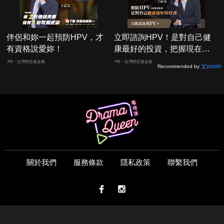
伴侶和妳一起預防HPV，才
立即諮詢HPV！是對自己健
有資格說愛妳！
康最好的投資，把握現在不
嫌晚！
PR・台灣癌症基金會
PR・台灣癌症基金會
Recommended by
關於我們
服務條款
隱私政策
聯繫我們