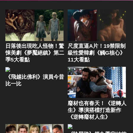
日落後出現吃人怪物！驚
尺度直逼A片！19禁限制
悚美劇《夢魘絕鎮》第二
級性愛韓劇《觸G核心》
季5大看點
11大看點
《飛越比佛利》演員今昔
比一比
廢材也有春天！《逆轉人
生》導演搭檔打造新作
《逆轉廢材人生》