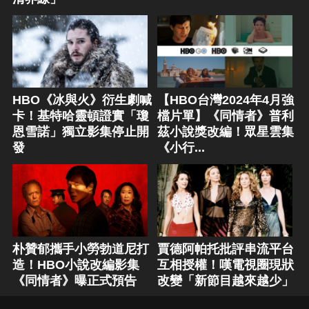
HBO《冰與火》衍生劇喊
【HBO台灣2024年4月強
卡！基特哈靈頓證實「瓊
檔片單】《同情者》普利
恩雪諾」獨立影集停止開
茲小說獎改編！眾星雲集
發
《小行...
朴贊郁攜手小勞勃道尼打
賈德阿帕托批評串流平台
造！HBO小說改編影集
互相授權！嘆電視圈現狀
《同情者》曝正式預告
改變「新節目越來越少」