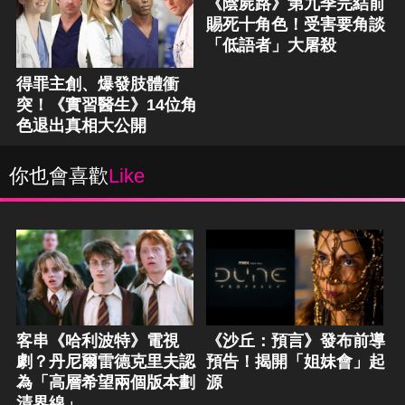
《陰屍路》第九季完結前
賜死十角色！受害要角談
「低語者」大屠殺
得罪主創、爆發肢體衝
突！《實習醫生》14位角
色退出真相大公開
你也會喜歡
Like
客串《哈利波特》電視
《沙丘：預言》發布前導
劇？丹尼爾雷德克里夫認
預告！揭開「姐妹會」起
為「高層希望兩個版本劃
源
清界線」