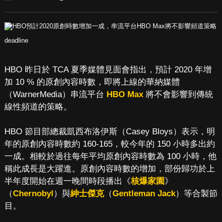
deadline
HBO 昨日於 TCA 夏季媒體見面會指出，預計 2020 年增
加 10 % 的原創內容時數，即將上線的華納媒體
（WarnerMedia）串流平台
HBO Max
將不會影響到傳統
線性頻道的策略。
HBO 節目部總裁凱西布洛伊斯（Casey Bloys）表示，明
年的原創內容時數約 160-165，較今年的 150 小時多出約
一成。相較於過往每年平均原創內容時數為 100 小時，他
稱此成長是大躍進。原創內容時數的增加，部份歸功於上
半年度開始在週一晚間時段播出《
核爆家園
》
（
Chernobyl
）與
紳士傑克
（
Gentleman Jack
）等合製節
目。