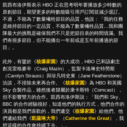
凱西布洛伊斯表示 HBO 正在思考明年要播放多少時數的
原創節目，期望更多的時數能吸引用戶訂閱並減少退訂。
不過，不能為了數量犧牲節目的品質，他說：「我的任務
是維持節目的一定品質，不能為了數量犧牲品質…我和團
隊最大的挑戰是確保我們不只是把節目表的時間填滿。我
們有很多節目，但不能播出一年前或是五年前播過的節
目」。
此外，有鑒於《
核爆家園
》的大成功，HBO 已和該劇主
創克雷格麥辛（Craig Mazin），監製卡洛琳史特勞斯
（Carolyn Strauss）與珍凡特史東（Jane Featherstone）
洽談，不排除未來再合作。《
核爆家園
》為 HBO 和英國
Sky 合製作品，雖然後者隸屬於康卡斯特（Comcast），
但不影響雙方的合作。凱西布洛伊斯說：「我們和 Sky、
BBC 的合作經驗很好，知道他們的執行方式，他們合作的
演員都是我們喜歡的，我們遞交《
核爆家園
》給他們、他
們遞給我們《
凱薩琳大帝
》（
Catherine the Great
），我
想這樣的合作會持續下去。」。