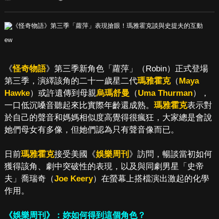
ew
《
怪奇物語
》第三季新角色「蘿萍」（Robin）正式登場
第三季，演繹該角的二十一歲星二代
瑪雅霍克
（
Maya
Hawke
）或許遺傳到母親
烏瑪舒曼
（
Uma Thurman
），
一口低沉嗓音聽起來比實際年齡還成熟。
瑪雅霍克
表示對
於自己的聲音和媽媽相似度高覺得很瘋狂，大家總是會說
她們母女有多像，但她們認為只有聲音像而已。
日前
瑪雅霍克
接受美國《
娛樂周刊
》訪問，暢談當初如何
獲得該角、劇中突破性的表現，以及與同劇男星「史帝
夫」喬瑞奇（
Joe Keery
）在螢幕上搭檔演出激起的化學
作用。
《娛樂周刊》：妳如何得到這個角色？