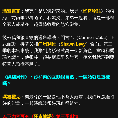
瑪雅霍克
：我完全是試鏡得來的。我是《
怪奇物語
》的粉
絲，前兩季都看過了。和媽媽、弟弟一起看，這是一部讓
全家人能聚在一起盡情收看的恐怖影集。
後來我和很喜歡的選角導演卡門古巴（Carmen Cuba）正
式面談，接著又和
尚恩利維
（
Shawn Levy
）會面。第三
季劇本出來後，我飛到洛杉磯試鏡一個新角色，當時和喬
瑞奇讀本，他很棒、很歇斯底里又討喜。後來我就飛到亞
特蘭大拍攝本劇了。
《娛樂周刊》：妳和喬的互動很自然，一開始就是這樣
嗎？
瑪雅霍克
：喬最棒的一點是他不會太嚴肅，我們只是維持
好的能量，一起演戲時很好玩也很隨性。
以下內容可有《
怪奇物語
》第三季劇情