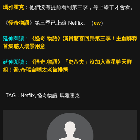
瑪雅霍克
：他們沒有提前看到第三季，等上線了才會看。
《
怪奇物語
》第三季已上線 Netflix。（
ew
）
延伸閱讀：
《怪奇.物語》演員驚喜回歸第三季！主創解釋
首集感人場景用意
延伸閱讀：
《怪奇.物語》「史帝夫」沒加入童星聊天群
組！喬.奇瑞自嘲太老被排擠
TAG：
Netflix
,
怪奇物語
,
瑪雅霍克