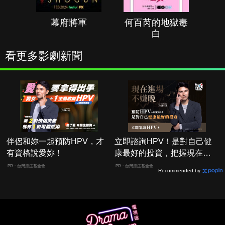
幕府將軍
何百芮的地獄毒
白
看更多影劇新聞
伴侶和妳一起預防HPV，才
立即諮詢HPV！是對自己健
有資格說愛妳！
康最好的投資，把握現在不
嫌晚！
PR・台灣癌症基金會
PR・台灣癌症基金會
Recommended by