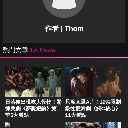
作者 | Thom
熱門文章
Hot News
日落後出現吃人怪物！驚
尺度直逼A片！19禁限制
悚美劇《夢魘絕鎮》第二
級性愛韓劇《觸G核心》
季5大看點
11大看點