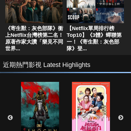
《寄生獸：灰色部隊》衝
【Netflix單周排行榜
上Netflix台灣榜第二名！
Top10】《3體》蟬聯第
原著作家大讚「樂見不同
一！《寄生獸：灰色部
世界...
隊》登...
近期熱門影視 Latest Highlights