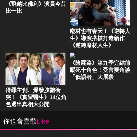
《飛越比佛利》演員今昔
比一比
廢材也有春天！《逆轉人
生》導演搭檔打造新作
《逆轉廢材人生》
《陰屍路》第九季完結前
賜死十角色！受害要角談
「低語者」大屠殺
得罪主創、爆發肢體衝
突！《實習醫生》14位角
色退出真相大公開
你也會喜歡
Like