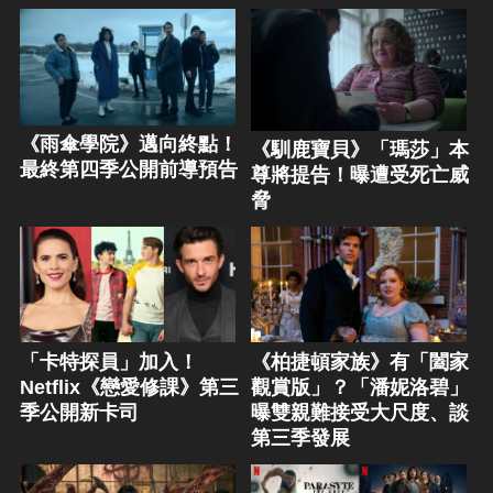
《雨傘學院》邁向終點！
《馴鹿寶貝》「瑪莎」本
最終第四季公開前導預告
尊將提告！曝遭受死亡威
脅
「卡特探員」加入！
《柏捷頓家族》有「闔家
Netflix《戀愛修課》第三
觀賞版」？「潘妮洛碧」
季公開新卡司
曝雙親難接受大尺度、談
第三季發展