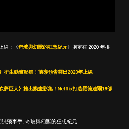
上線；《
奇玻與幻獸的狂想紀元
》則定在 2020 年推
世界》衍生動畫影集！前導預告釋出2020年上線
夢巨人》推出動畫影集！Netflix打造羅德達爾16部
間諜飛車手
,
奇玻與幻獸的狂想紀元