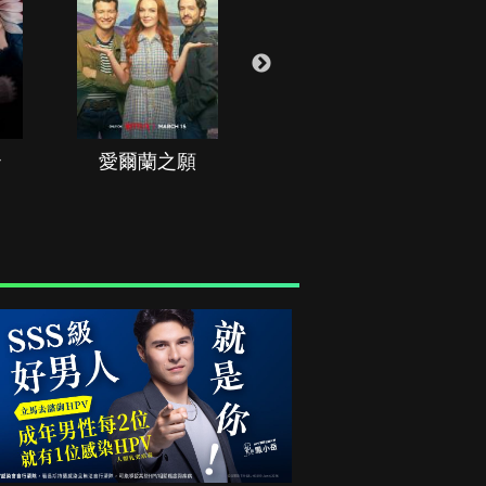
治
愛爾蘭之願
空戰群英