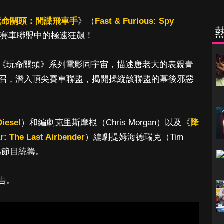
玩命關頭：間諜飛車手
》（
Fast & Furious: Spy
賽車聯盟中的極速狂飆！
《玩命關頭》系列電影同宇宙，描述唐老大的表親青
徵召，潛入頂尖賽車聯盟，揭開操縱該聯盟的幕後邪惡
Diesel
）和編劇克里斯摩根（Chris Morgan）以及《
降
r: The Last Airbender
）編劇提姆海德瑞克（Tim
時為節目統籌。
告。