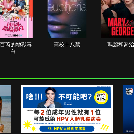
百芮的地獄毒
高校十八禁
瑪麗和喬
白