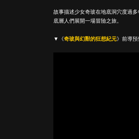
故事描述少女奇玻在地底洞穴度過多
底層人們展開一場冒險之旅。
▼《
奇玻與幻獸的狂想紀元
》前導預