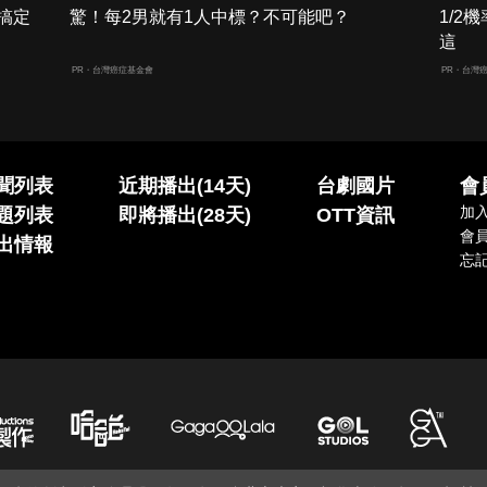
搞定
驚！每2男就有1人中標？不可能吧？
1/
這
PR・台灣癌症基金會
PR・台灣
聞列表
近期播出(14天)
台劇國片
會
加
題列表
即將播出(28天)
OTT資訊
會
出情報
忘