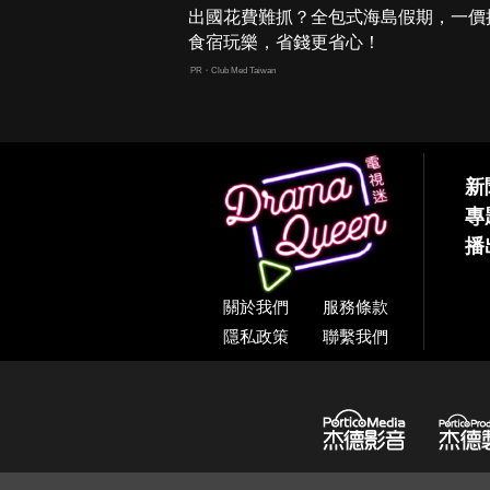
出國花費難抓？全包式海島假期，一價
食宿玩樂，省錢更省心！
PR・Club Med Taiwan
新
專
播
關於我們
服務條款
隱私政策
聯繫我們