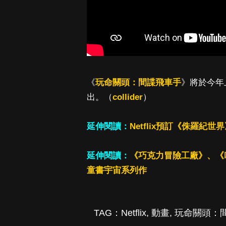
《
玩命關頭：間諜飛車手
》將於今年
出。（
collider
）
延伸閱讀：
Netflix預訂《侏羅紀
延伸閱讀：
《巧克力冒險工廠》、《吹
童書宇宙系列作
TAG：
Netflix
,
動畫
,
玩命關頭：