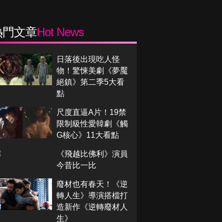
熱門文章
Hot News
日落後出現吃人怪
物！驚悚美劇《夢魘
絕鎮》第二季5大看
點
尺度直逼A片！19禁
限制級性愛韓劇《觸
G核心》11大看點
《飛越比佛利》演員
今昔比一比
廢材也有春天！《逆
轉人生》導演搭檔打
造新作《逆轉廢材人
生》