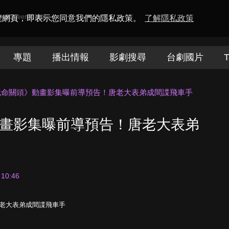
amaQueen電視迷
瀏覽網頁，即表示您同意我們的隱私政策。
了解隱私政策
專題
播出情報
影劇搜尋
台劇國片
T
ix《玩命關頭》動畫影集曝前導預告！唐老大表弟成間諜飛車手
頭》動畫影集曝前導預告！唐老大表弟
 10:46