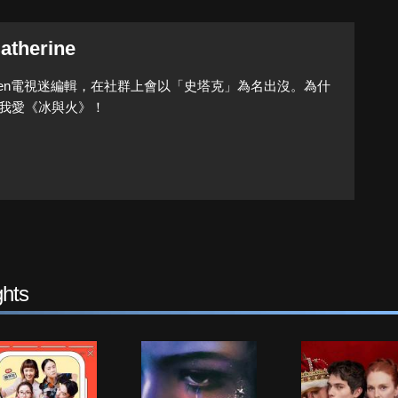
atherine
Queen電視迷編輯，在社群上會以「史塔克」為名出沒。為什
我愛《冰與火》！
hts