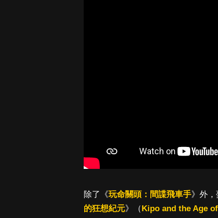
除了《
玩命關頭：間諜飛車手
》外，夢
的狂想紀元
》（
Kipo and the Age o