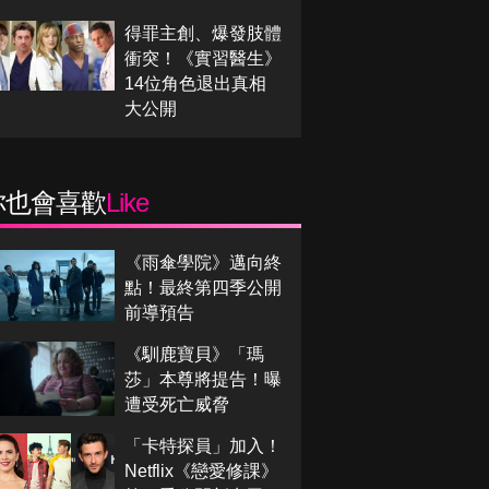
得罪主創、爆發肢體
衝突！《實習醫生》
14位角色退出真相
大公開
你也會喜歡
Like
《雨傘學院》邁向終
點！最終第四季公開
前導預告
《馴鹿寶貝》「瑪
莎」本尊將提告！曝
遭受死亡威脅
「卡特探員」加入！
Netflix《戀愛修課》