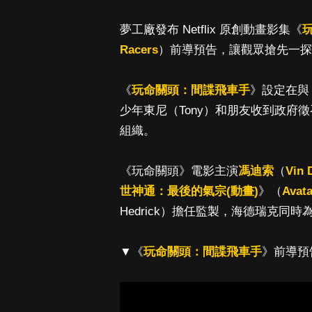
夢工廠發布 Netflix 原創動畫影集《
Racers
）前導預告，讓觀眾搶先一探
《
玩命關頭：間諜飛車手
》設定在與
少年東尼（Tony）和朋友收到政府
組織。
《玩命關頭》電影主演
馮迪索
（
Vin 
世神通：最後的氣宗(動畫)
》（
Avata
Hedrick）擔任監製，海德瑞克同
▼《
玩命關頭：間諜飛車手
》前導預