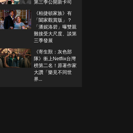
第三季公開新卡司
《柏捷頓家族》有
「闔家觀賞版」？
「潘妮洛碧」曝雙親
難接受大尺度、談第
三季發展
《寄生獸：灰色部
隊》衝上Netflix台灣
榜第二名！原著作家
大讚「樂見不同世
界...