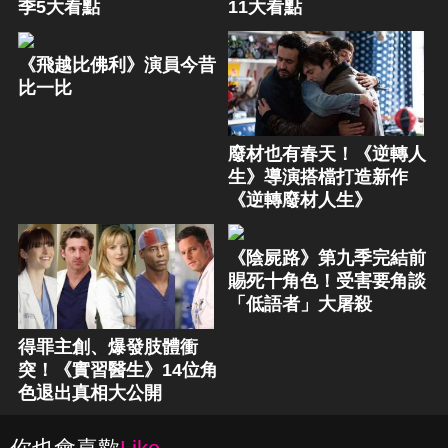
季5大看點
11大看點
《飛越比佛利》演員今昔
比一比
廢材也有春天！《逆轉人
生》導演搭檔打造新作
《逆轉廢材人生》
《陰屍路》第九季完結前
賜死十角色！受害要角談
「低語者」大屠殺
得罪主創、爆發肢體衝
突！《實習醫生》14位角
色退出真相大公開