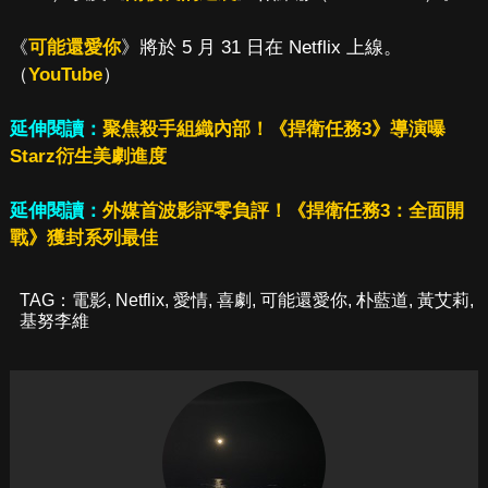
《
可能還愛你
》將於 5 月 31 日在 Netflix 上線。
（
YouTube
）
延伸閱讀：
聚焦殺手組織內部！《捍衛任務3》導演曝
Starz衍生美劇進度
延伸閱讀：
外媒首波影評零負評！《捍衛任務3：全面開
戰》獲封系列最佳
TAG：
電影
,
Netflix
,
愛情
,
喜劇
,
可能還愛你
,
朴藍道
,
黃艾莉
,
基努李維