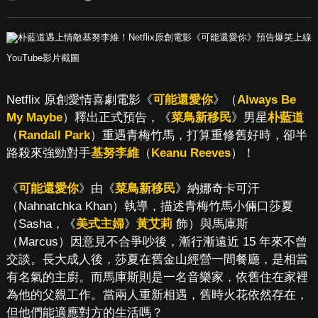
YouTube影片截圖
Netflix 原創愛情喜劇電影《
可能還愛你
》（
Always Be
My Maybe
）釋出正式預告，《
菜鳥新移民
》男星
朴藍道
（
Randall Park
）重遇青梅竹馬，打算重修舊好時，卻半
路殺來強勁對手
基努李維
（
Keanu Reeves
）！
《
可能還愛你
》由《
菜鳥新移民
》納娜奇卡可汗
（Nahnatchka Khan）執導，描述青梅竹馬小倆口莎夏
（Sasha，《
美式主婦
》
黃艾莉
飾）與馬庫斯
（Marcus）因意見不合爭吵後，漸行漸遠近 15 年來不曾
交談。長大成人後，莎夏在舊金山經營一間餐廳，是相當
有名氣的主廚。而馬庫斯則是一名音樂家，依舊住在家裡
為他的父親工作。當兩人重新相遇，舊時火花依然存在，
但他們能適應對方的生活嗎？