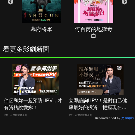
幕府將軍
何百芮的地獄毒
白
看更多影劇新聞
伴侶和妳一起預防HPV，才
立即諮詢HPV！是對自己健
有資格說愛妳！
康最好的投資，把握現在不
嫌晚！
PR・台灣癌症基金會
PR・台灣癌症基金會
Recommended by