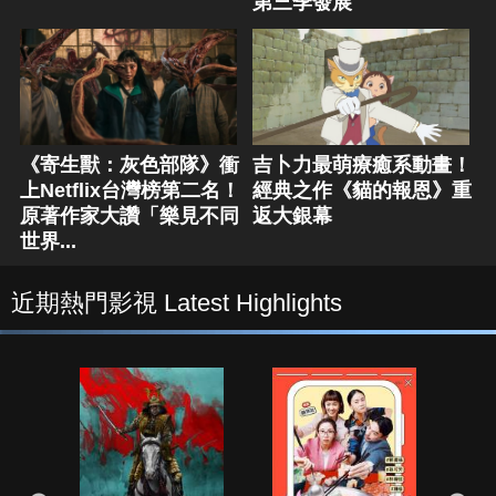
第三季發展
《寄生獸：灰色部隊》衝
吉卜力最萌療癒系動畫！
上Netflix台灣榜第二名！
經典之作《貓的報恩》重
原著作家大讚「樂見不同
返大銀幕
世界...
近期熱門影視 Latest Highlights