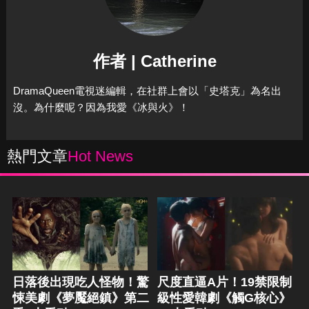
作者 | Catherine
DramaQueen電視迷編輯，在社群上會以「史塔克」為名出
沒。為什麼呢？因為我愛《冰與火》！
熱門文章
Hot News
日落後出現吃人怪物！驚
尺度直逼A片！19禁限制
悚美劇《夢魘絕鎮》第二
級性愛韓劇《觸G核心》