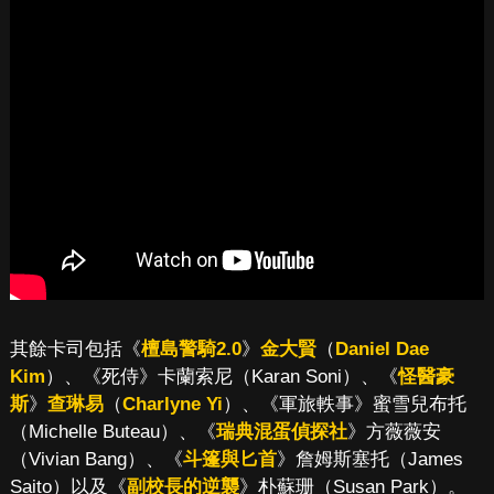
其餘卡司包括《
檀島警騎2.0
》
金大賢
（
Daniel Dae
Kim
）、《死侍》卡蘭索尼（Karan Soni）、《
怪醫豪
斯
》
查琳易
（
Charlyne Yi
）、《軍旅軼事》蜜雪兒布托
（Michelle Buteau）、《
瑞典混蛋偵探社
》方薇薇安
（Vivian Bang）、《
斗篷與匕首
》詹姆斯塞托（James
Saito）以及《
副校長的逆襲
》朴蘇珊（Susan Park）。