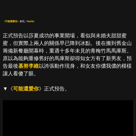
《
可能還愛你
》劇照／
Netflix
正式預告以莎夏成功的事業開場，看似與未婚夫甜甜蜜
蜜，但實際上兩人的關係早已降到冰點。後在搬到舊金山
籌備新餐廳開幕時，重遇十多年未見的青梅竹馬馬庫斯。
原以為能夠重修舊好的馬庫斯卻得知女方有了新男友，預
告最後
基努李維
以誇張動作現身，和女友你儂我儂的模樣
讓人看傻了眼。
▼《
可能還愛你
》正式預告。