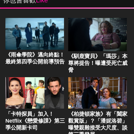
你也會喜歡
Like
《雨傘學院》邁向終點！
《馴鹿寶貝》「瑪莎」本
最終第四季公開前導預告
尊將提告！曝遭受死亡威
脅
「卡特探員」加入！
《柏捷頓家族》有「闔家
Netflix《戀愛修課》第三
觀賞版」？「潘妮洛碧」
季公開新卡司
曝雙親難接受大尺度、談