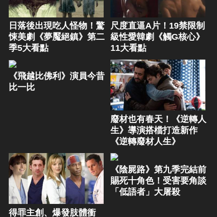
日落後出現吃人怪物！驚
尺度直逼A片！19禁限制
悚美劇《夢魘絕鎮》第二
級性愛韓劇《觸G核心》
季5大看點
11大看點
《飛越比佛利》演員今昔
比一比
廢材也有春天！《逆轉人
生》導演搭檔打造新作
《逆轉廢材人生》
《陰屍路》第九季完結前
賜死十角色！受害要角談
「低語者」大屠殺
得罪主創、爆發肢體衝