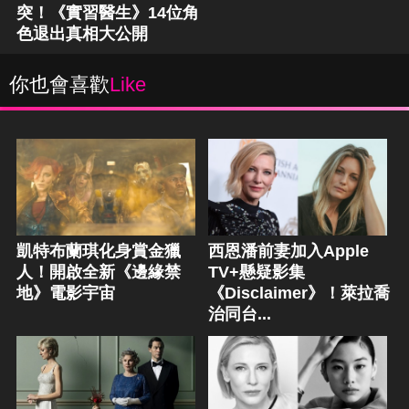
突！《實習醫生》14位角
色退出真相大公開
你也會喜歡
Like
凱特布蘭琪化身賞金獵
西恩潘前妻加入Apple
人！開啟全新《邊緣禁
TV+懸疑影集
地》電影宇宙
《Disclaimer》！萊拉喬
治同台...