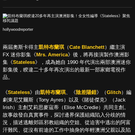
hollywoodreporter
兩屆奧斯卡得主
凱特布蘭琪
（
Cate Blanchett
）繼主演
FX 迷你影集《
Mrs. America
》後，將再接演製作澳洲影
集《
Stateless
》，成為她自 1990 年代演出兩部澳洲迷你
影集後，睽違二十多年再次演出的最新一部家鄉電視作
品。
《
Stateless
》由
凱特布蘭琪
、《
陰差陽錯
》（
Glitch
）編
劇東尼艾爾斯（Tony Ayres）以及《賭徒傑克》（Jack
Irish）主創艾莉思麥寇蒂（Elise McCredie）共同主創。
故事啟發自真實事件，探討邊界保護組織陷入分歧的情
況，描述逃離郊區邪教組織的空姐、從迫害中逃出的阿富
汗難民、從沒有前途的工作中抽身的年輕澳洲父親以及陷