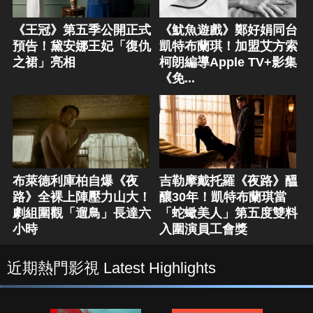
《王冠》第五季公開正式
《魷魚遊戲》鄭好娟同台
預告！黛安娜王妃「復仇
凱特布蘭琪！加盟艾方索
之裙」亮相
柯朗編導Apple TV+影集
《免...
布萊德利庫柏自爆《夜
吉勒摩戴托羅《夜路》醞
路》全裸上陣壓力山大！
釀30年！凱特布蘭琪當
劇組圍觀「遛鳥」長達六
「蛇蠍美人」第五度雙料
小時
入圍演員工會獎
近期熱門影視 Latest Highlights