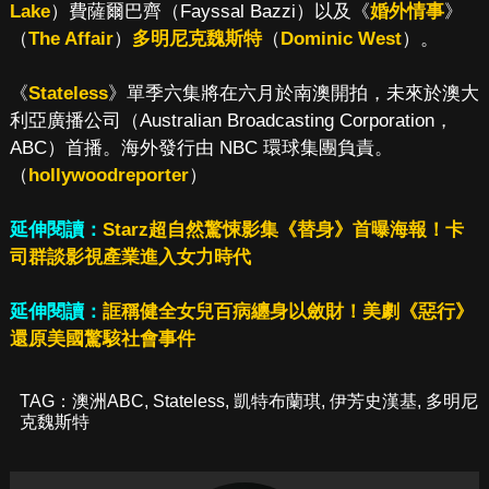
Lake
）費薩爾巴齊（Fayssal Bazzi）以及《
婚外情事
》
（
The Affair
）
多明尼克魏斯特
（
Dominic West
）。
《
Stateless
》單季六集將在六月於南澳開拍，未來於澳大
利亞廣播公司（Australian Broadcasting Corporation，
ABC）首播。海外發行由 NBC 環球集團負責。
（
hollywoodreporter
）
延伸閱讀：
Starz超自然驚悚影集《替身》首曝海報！卡
司群談影視產業進入女力時代
延伸閱讀：
誆稱健全女兒百病纏身以斂財！美劇《惡行》
還原美國驚駭社會事件
TAG：
澳洲ABC
,
Stateless
,
凱特布蘭琪
,
伊芳史漢基
,
多明尼
克魏斯特