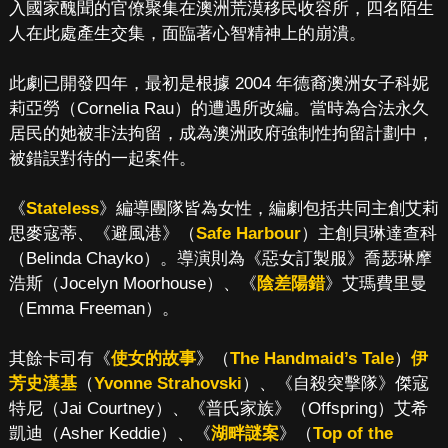
入國家醜聞的官僚聚集在澳洲荒漠移民收容所，四名陌生
人在此處產生交集，面臨著心智精神上的崩潰。
此劇已開發四年，最初是根據 2004 年德裔澳洲女子科妮
莉亞勞（Cornelia Rau）的遭遇所改編。當時為合法永久
居民的她被非法拘留，成為澳洲政府強制性拘留計劃中，
被錯誤對待的一起案件。
《
Stateless
》編導團隊皆為女性，編劇包括共同主創艾莉
思麥寇蒂、《避風港》（
Safe Harbour
）主創貝琳達查科
（Belinda Chayko）。導演則為《惡女訂製服》喬瑟琳摩
浩斯（Jocelyn Moorhouse）、《
陰差陽錯
》艾瑪費里曼
（Emma Freeman）。
其餘卡司有《
使女的故事
》（
The Handmaid’s Tale
）
伊
芳史漢基
（
Yvonne Strahovski
）、《自殺突擊隊》傑寇
特尼（Jai Courtney）、《普氏家族》（Offspring）艾希
凱迪（Asher Keddie）、《
湖畔謎案
》（
Top of the