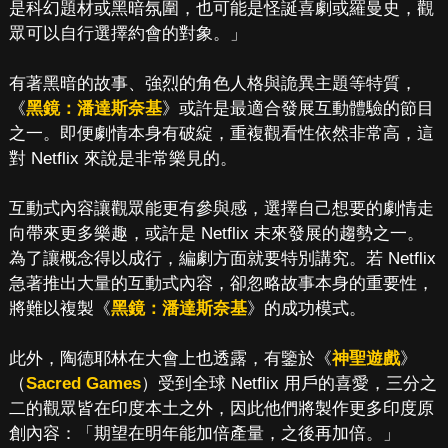
是科幻題材或黑暗氛圍，也可能是怪誕喜劇或羅曼史，觀
眾可以自行選擇約會的對象。」
有著黑暗的故事、強烈的角色人格與詭異主題等特質，
《
黑鏡：潘達斯奈基
》或許是最適合發展互動體驗的節目
之一。即便劇情本身有破綻，重複觀看性依然非常高，這
對 Netflix 來說是非常樂見的。
互動式內容讓觀眾能更有參與感，選擇自己想要的劇情走
向帶來更多樂趣，或許是 Netflix 未來發展的趨勢之一。
為了讓概念得以成行，編劇方面就要特別講究。若 Netflix
急著推出大量的互動式內容，卻忽略故事本身的重要性，
將難以複製《
黑鏡：潘達斯奈基
》的成功模式。
此外，陶德耶林在大會上也透露，有鑒於《
神聖遊戲
》
（
Sacred Games
）受到全球 Netflix 用戶的喜愛，三分之
二的觀眾皆在印度本土之外，因此他們將製作更多印度原
創內容：「期望在明年能加倍產量，之後再加倍。」