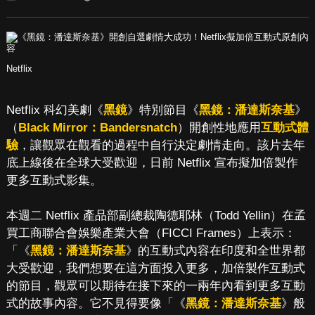
Netflix
Netflix 科幻美劇《
黑鏡
》特別節目《
黑鏡：潘達斯奈基
》
（
Black Mirror：Bandersnatch
）開創性地應用
互動式體
驗
，讓觀眾在觀看的過程中自行決定劇情走向。該片去年
底上線後在全球大受歡迎，日前 Netflix 宣布擬加倍製作
更多互動式影集。
本週二 Netflix 產品部副總裁陶德耶林（Todd Yellin）在孟
買工商聯合會娛樂產業大會（FICCI Frames）上表示：
「《
黑鏡：潘達斯奈基
》的互動式內容在印度和全世界都
大受歡迎，我們想要在這方面投入更多，加倍製作互動式
的節目，觀眾可以期待在接下來的一兩年內看到更多互動
式的故事內容。它不見得要像「《
黑鏡：潘達斯奈基
》般