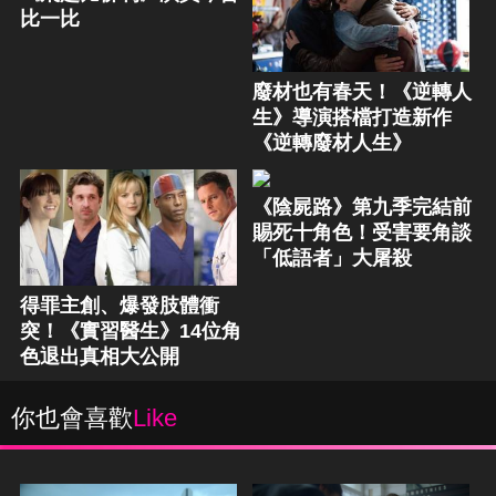
比一比
廢材也有春天！《逆轉人
生》導演搭檔打造新作
《逆轉廢材人生》
《陰屍路》第九季完結前
賜死十角色！受害要角談
「低語者」大屠殺
得罪主創、爆發肢體衝
突！《實習醫生》14位角
色退出真相大公開
你也會喜歡
Like