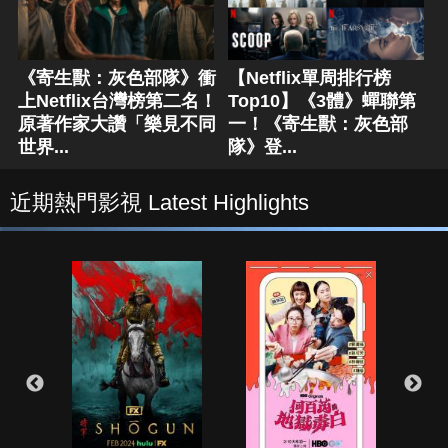
《寄生獸：灰色部隊》衝
【Netflix單周排行榜
上Netflix台灣榜第二名！
Top10】《3體》蟬聯第
原著作家大讚「樂見不同
一！《寄生獸：灰色部
世界...
隊》登...
近期熱門影視 Latest Highlights