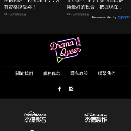
伴侶和妳一起預防HPV，才
立即諮詢HPV！是對自己健
有資格說愛妳！
康最好的投資，把握現在不
嫌晚！
PR・台灣癌症基金會
PR・台灣癌症基金會
Recommended by
關於我們
服務條款
隱私政策
聯繫我們