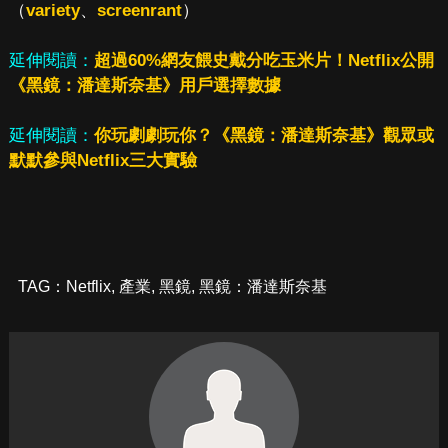
（
variety
、
screenrant
）
延伸閱讀：
超過60%網友餵史戴分吃玉米片！Netflix公開
《黑鏡：潘達斯奈基》用戶選擇數據
延伸閱讀：
你玩劇劇玩你？《黑鏡：潘達斯奈基》觀眾或
默默參與Netflix三大實驗
TAG：
Netflix
,
產業
,
黑鏡
,
黑鏡：潘達斯奈基