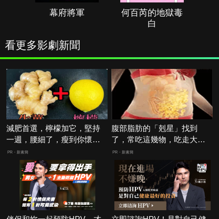
幕府將軍
何百芮的地獄毒
白
看更多影劇新聞
減肥首選，檸檬加它，堅持
腹部脂肪的「剋星」找到
一週，腰細了，瘦到你懷疑
了，常吃這幾物，吃走大肚
人生
囊，瘦出小蠻腰
PR・新素簡
PR・新素簡