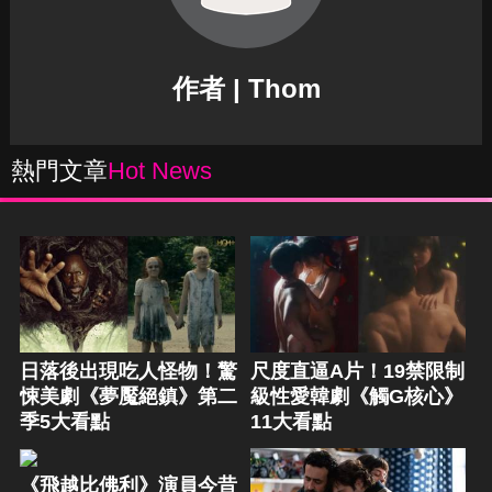
作者 | Thom
熱門文章
Hot News
日落後出現吃人怪物！驚
尺度直逼A片！19禁限制
悚美劇《夢魘絕鎮》第二
級性愛韓劇《觸G核心》
季5大看點
11大看點
《飛越比佛利》演員今昔