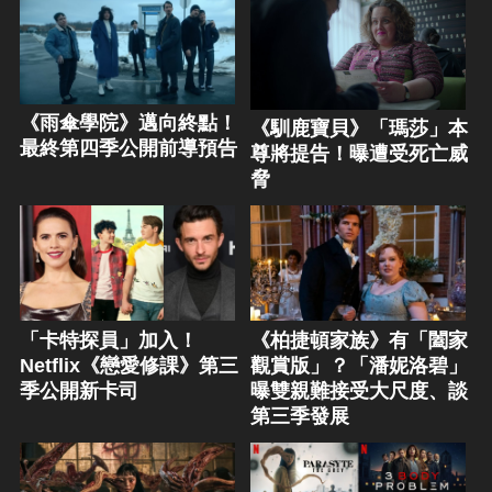
《雨傘學院》邁向終點！
《馴鹿寶貝》「瑪莎」本
最終第四季公開前導預告
尊將提告！曝遭受死亡威
脅
「卡特探員」加入！
《柏捷頓家族》有「闔家
Netflix《戀愛修課》第三
觀賞版」？「潘妮洛碧」
季公開新卡司
曝雙親難接受大尺度、談
第三季發展