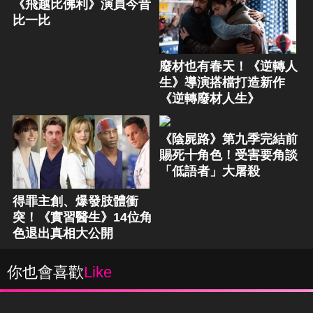
《飛越比佛利》演員今昔
比一比
廢材也有春天！《逆轉人
生》導演搭檔打造新作
《逆轉廢材人生》
《陰屍路》第九季完結前
賜死十角色！受害要角談
「低語者」大屠殺
得罪主創、爆發肢體衝
突！《實習醫生》14位角
色退出真相大公開
你也會喜歡
Like