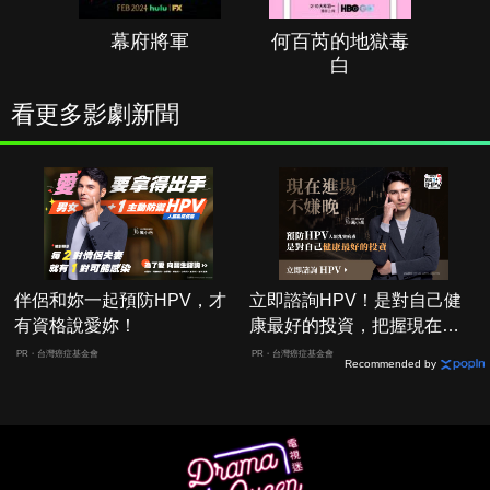
幕府將軍
何百芮的地獄毒
白
看更多影劇新聞
伴侶和妳一起預防HPV，才
立即諮詢HPV！是對自己健
有資格說愛妳！
康最好的投資，把握現在不
嫌晚！
PR・台灣癌症基金會
PR・台灣癌症基金會
Recommended by