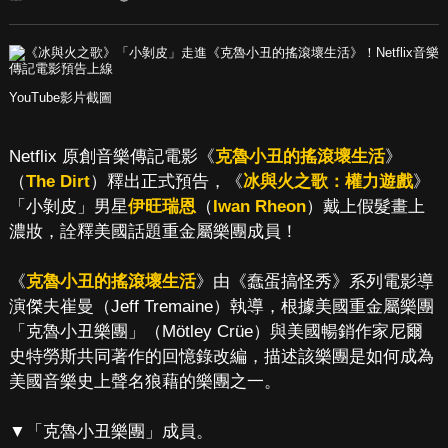
YouTube影片截圖
Netflix 原創音樂傳記電影《
克魯小丑的搖滾壞生活
》
（
The Dirt
）釋出正式預告，《
冰與火之歌：權力遊戲
》
「小剝皮」男星
伊旺瑞恩
（
Iwan Rheon
）戴上假髮畫上
濃妝，詮釋美國話題重金屬樂團成員！
《
克魯小丑的搖滾壞生活
》由《蠢蛋搞怪秀》系列電影導
演傑夫崔曼（Jeff Tremaine）執導，根據美國重金屬樂團
「克魯小丑樂團」（Mötley Crüe）與美國暢銷作家尼爾
史特勞斯共同著作的回憶錄改編，描述該樂團是如何成為
美國音樂史上聲名狼藉的樂團之一。
▼「克魯小丑樂團」成員。