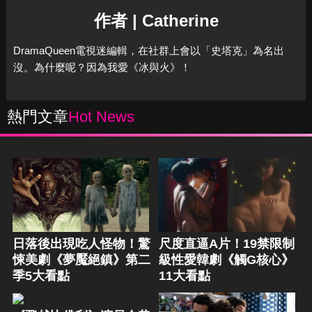
作者 | Catherine
DramaQueen電視迷編輯，在社群上會以「史塔克」為名出
沒。為什麼呢？因為我愛《冰與火》！
熱門文章
Hot News
日落後出現吃人怪物！驚
尺度直逼A片！19禁限制
悚美劇《夢魘絕鎮》第二
級性愛韓劇《觸G核心》
季5大看點
11大看點