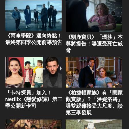
《雨傘學院》邁向終點！
《馴鹿寶貝》「瑪莎」本
最終第四季公開前導預告
尊將提告！曝遭受死亡威
脅
「卡特探員」加入！
《柏捷頓家族》有「闔家
Netflix《戀愛修課》第三
觀賞版」？「潘妮洛碧」
季公開新卡司
曝雙親難接受大尺度、談
第三季發展