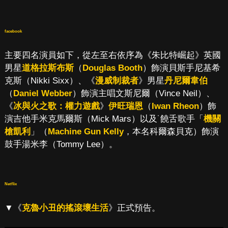
facebook
主要四名演員如下，從左至右依序為《朱比特崛起》英國
男星
道格拉斯布斯
（
Douglas Booth
）飾演貝斯手尼基希
克斯（Nikki Sixx）、《
漫威制裁者
》男星
丹尼爾韋伯
（
Daniel Webber
）飾演主唱文斯尼爾（Vince Neil）、
《
冰與火之歌：權力遊戲
》
伊旺瑞恩
（
Iwan Rheon
）飾
演吉他手米克馬爾斯（Mick Mars）以及˙饒舌歌手「
機關
槍凱利
」（
Machine Gun Kelly
，本名科爾森貝克）飾演
鼓手湯米李（Tommy Lee）。
Netflix
▼《
克魯小丑的搖滾壞生活
》正式預告。