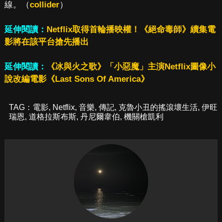
線。（
collider
）
延伸閱讀：
Netflix取得首輪播映權！《絕命毒師》續集電
影將在該平台搶先播出
延伸閱讀：
《冰與火之歌》「小惡魔」主演Netflix圖像小
說改編電影《Last Sons Of America》
TAG：
電影
,
Netflix
,
音樂
,
傳記
,
克魯小丑的搖滾壞生活
,
伊旺
瑞恩
,
道格拉斯布斯
,
丹尼爾韋伯
,
機關槍凱利