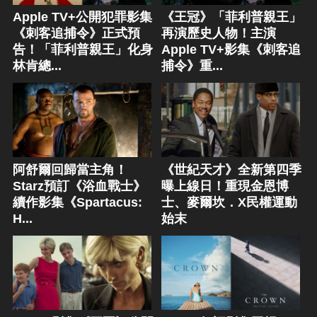
Apple TV+公開犯罪影集
《王冠》「菲利普親王」
《刺客追捕令》正式預
再演歷史人物！主演
告！「菲利普親王」化身
Apple TV+影集《刺客追
林肯總...
捕令》重...
阿舒爾回歸當主角！
《世紀天才》全新第四季
Starz預訂《浴血戰士》
曝上線日！重現金恩博
續作影集《Spartacus:
士、麥爾坎．X民權運動
H...
始末