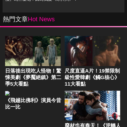
熱門文章
Hot News
日落後出現吃人怪物！驚
尺度直逼A片！19禁限制
悚美劇《夢魘絕鎮》第二
級性愛韓劇《觸G核心》
季5大看點
11大看點
《飛越比佛利》演員今昔
比一比
廢材也有春天！《逆轉人