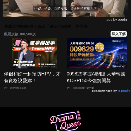
ads by popIn
把握當沖好時機！資金「9597借錢網」先借你
深入了解
觀看次數 300,508次
伴侶和妳一起預防HPV，才
009829掌握AI關鍵 大華韓國
有資格說愛妳！
KOSPI 50今強勢開募
PR・台灣癌症基金會
PR・大華銀全能行銷方案
Recommended by