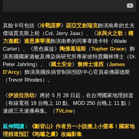
其餘卡司包括《
冷戰諜夢
》
諾亞艾創瑞克
飾演南希的丈夫
傑瑞賈克斯上校（Col. Jerry Jaax）、《
冰與火之歌：權
力遊戲
》
連恩康寧漢
飾演南希的同事韋德卡特（Wade
Carter）、《黑色黨徒》
陶佛葛瑞斯
（
Topher Grace
）飾
演美國國家過敏及傳染病研究所專家彼特賈爾林博士（Dr.
Peter Jahrling）、《
國土安全
》
詹姆士達西
（
James
D'Arcy
）飾演美國疾病管制與預防中心官員崔佛羅德斯
（Trevor Rhodes）。
《
伊波拉浩劫
》將於 5 月 28 日起，在台灣國家地理頻道
（有線電視 18 台晚上 10 點、MOD 250 台晚上 11 點 ）
連續三天連播兩集。（
TVLine
）
延伸閱讀：
《斷背山》作者另一小說搬上小螢幕！國家地
理頻道預訂《咆嘯之膚》改編影集