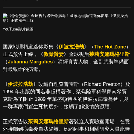
YouTube影片截圖
國家地理頻道迷你影集《
伊波拉浩劫
》（
The Hot Zone
）
正式預告上線，《
傲骨賢妻
》金球視后
茱莉安娜瑪格里斯
（
Julianna Margulies
）演繹真實人物，全副武裝準備面
對最致命的病毒。
《
伊波拉浩劫
》改編自理查普雷斯（Richard Preston）於
1994 年出版的同名非虛構著作，聚焦陸軍科學家南希賈
克斯為了阻止 1989 年華盛頓特區的伊波拉病毒蔓延，與
一群專家們置生死於度外，接觸了解疫情的源頭。
正式預告以
茱莉安娜瑪格里斯
著裝進入實驗室開場，在意
外接觸到病毒後自我隔離。她的同事和相關研究人員此時