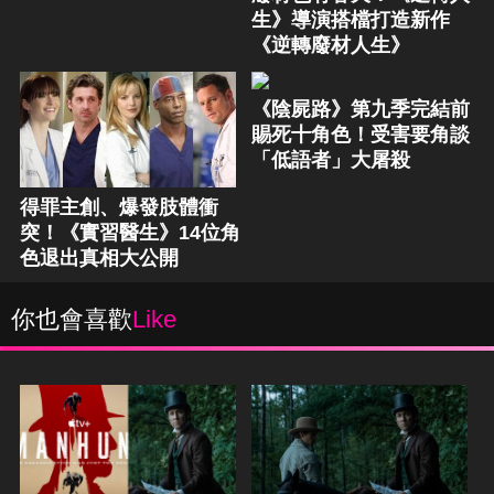
生》導演搭檔打造新作
《逆轉廢材人生》
《陰屍路》第九季完結前
賜死十角色！受害要角談
「低語者」大屠殺
得罪主創、爆發肢體衝
突！《實習醫生》14位角
色退出真相大公開
你也會喜歡
Like