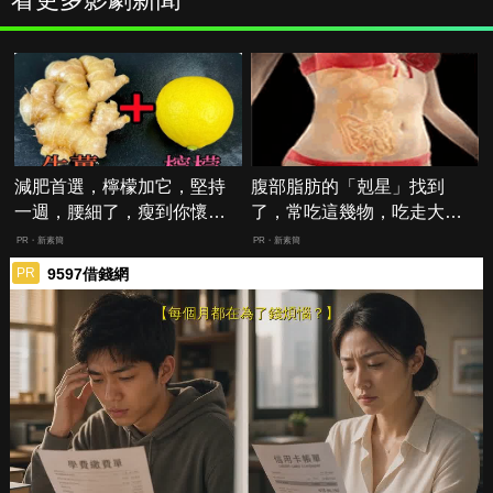
減肥首選，檸檬加它，堅持
腹部脂肪的「剋星」找到
一週，腰細了，瘦到你懷疑
了，常吃這幾物，吃走大肚
人生
囊，瘦出小蠻腰
PR・新素簡
PR・新素簡
9597借錢網
PR