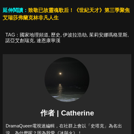
延伸閱讀：
致敬已故靈魂歌后！《世紀天才》第三季聚焦
艾瑞莎弗蘭克林非凡人生
TAG：
國家地理頻道
,
歷史
,
伊波拉浩劫
,
茱莉安娜瑪格里斯
,
諾亞艾創瑞克
,
連恩康寧漢
作者 | Catherine
DramaQueen電視迷編輯，在社群上會以「史塔克」為名出
沒。為什麼呢？因為我愛《冰與火》！