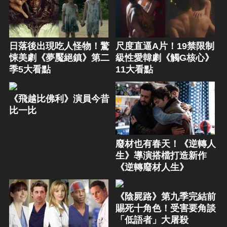
日落後出現吃人怪物！驚
尺度直逼A片！19禁限制
悚美劇《夢魘絕鎮》第二
級性愛韓劇《觸G核心》
季5大看點
11大看點
《飛越比佛利》演員今昔
比一比
廢材也有春天！《逆轉人
生》導演搭檔打造新作
《逆轉廢材人生》
《陰屍路》第九季完結前
賜死十角色！受害要角談
「低語者」大屠殺