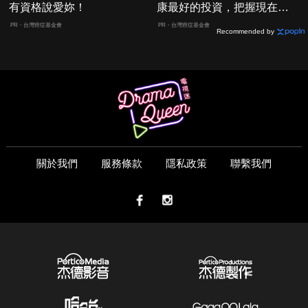
有資格說愛妳！
康最好的投資，把握現在不
嫌晚！
PR・台灣癌症基金會
PR・台灣癌症基金會
Recommended by
關於我們
服務條款
隱私政策
聯繫我們