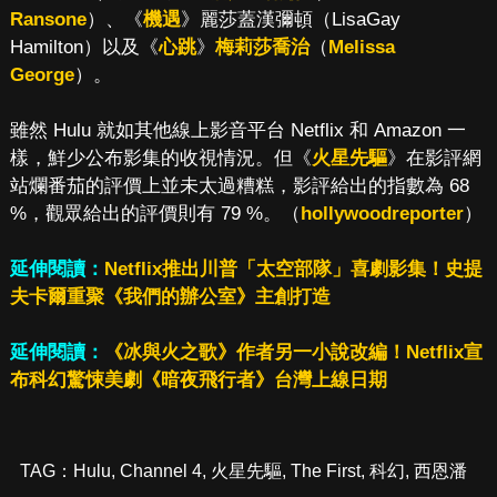
Ransone
）、《
機遇
》麗莎蓋漢彌頓（LisaGay
Hamilton）以及《
心跳
》
梅莉莎喬治
（
Melissa
George
）。
雖然 Hulu 就如其他線上影音平台 Netflix 和 Amazon 一
樣，鮮少公布影集的收視情況。但《
火星先驅
》在影評網
站爛番茄的評價上並未太過糟糕，影評給出的指數為 68
%，觀眾給出的評價則有 79 %。（
hollywoodreporter
）
延伸閱讀：
Netflix推出川普「太空部隊」喜劇影集！史提
夫卡爾重聚《我們的辦公室》主創打造
延伸閱讀：
《冰與火之歌》作者另一小說改編！Netflix宣
布科幻驚悚美劇《暗夜飛行者》台灣上線日期
TAG：
Hulu
,
Channel 4
,
火星先驅
,
The First
,
科幻
,
西恩潘