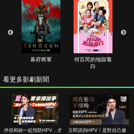
幕府將軍
何百芮的地獄毒
白
看更多影劇新聞
伴侶和妳一起預防HPV，才
立即諮詢HPV！是對自己健