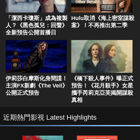
「潔西卡瓊斯」成為複製
Hulu取消《海上密室謀殺
人？《黑色孤兒：回聲》
案》！不再推出第二季
全新預告公開首播日
伊莉莎白摩斯化身間諜！
《橋下殺人事件》曝正式
主演FX新劇《The Veil》
預告！《花月殺手》女星
公開正式預告
攜手芮莉克亞芙揭開謀殺
真相
近期熱門影視 Latest Highlights