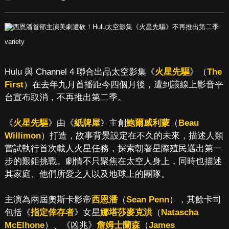
variety
Hulu 與 Channel 4 聯合出品太空影集《
火星先驅
》（
The
First
）在去年九月首播距今四個月後，遭到該線上影音平
台宣布取消，不再推出第二季。
《
火星先驅
》由《
紙牌屋
》主創
鮑爾威利蒙
（
Beau
Willimon
）打造，故事背景設定在不久的未來，描述人類
嘗試執行首次載人火星任務，探索朝著星際殖民邁出第一
步的艱鉅挑戰。劇情不只聚焦在太空人身上，同時也描述
其家庭、他們所愛之人以及地球上的團隊。
主演為兩屆奧斯卡影帝
西恩潘
（
Sean Penn
），其餘卡司
包括《
指定倖存者
》女星
娜塔莎麥克洪
（
Natascha
McElhone
）、《凶兆》
詹姆士蘭森
（
James