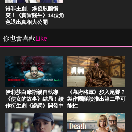
得罪主創、爆發肢體衝
突！《實習醫生》14位角
色退出真相大公開
你也會喜歡
Like
伊莉莎白摩斯親自執導
《幕府將軍》步入尾聲？
《使女的故事》結局！續
製作團隊談推出第二季可
作衍生劇《證詞》開發中
能性