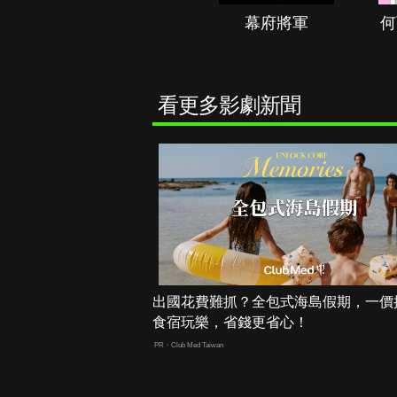
秘境春光
幕府將軍
何
看更多影劇新聞
出國花費難抓？全包式海島假期，一價
食宿玩樂，省錢更省心！
PR・Club Med Taiwan