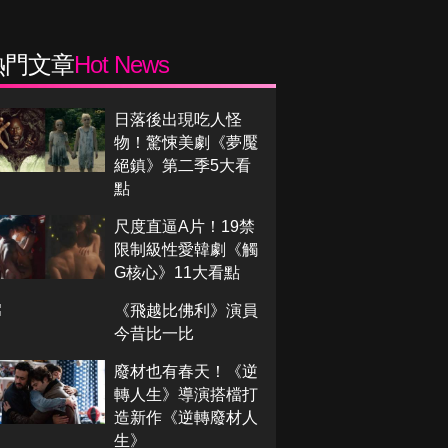
熱門文章
Hot News
日落後出現吃人怪
物！驚悚美劇《夢魘
絕鎮》第二季5大看
點
尺度直逼A片！19禁
限制級性愛韓劇《觸
G核心》11大看點
《飛越比佛利》演員
今昔比一比
廢材也有春天！《逆
轉人生》導演搭檔打
造新作《逆轉廢材人
生》