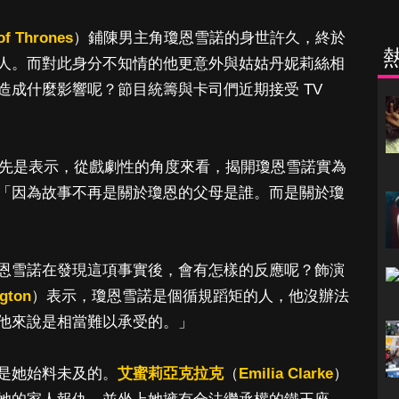
f Thrones
）鋪陳男主角瓊恩雪諾的身世許久，終於
人。而對此身分不知情的他更意外與姑姑丹妮莉絲相
造成什麼影響呢？節目統籌與卡司們近期接受 TV
先是表示，從戲劇性的角度來看，揭開瓊恩雪諾實為
「因為故事不再是關於瓊恩的父母是誰。而是關於瓊
恩雪諾在發現這項事實後，會有怎樣的反應呢？飾演
ngton
）表示，瓊恩雪諾是個循規蹈矩的人，他沒辦法
他來說是相當難以承受的。」
是她始料未及的。
艾蜜莉亞克拉克
（
Emilia Clarke
）