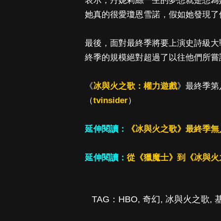
表示，丹妮莉絲一生的夢想就是想為
她真的很愛瓊恩雪諾，假如她發現了
最後，面對最終季將要上演史詩級大
終季的規模絕對超過了以往他們所嘗
《
冰與火之歌：權力遊戲
》最終季第八
（
tvinsider
）
延伸閱讀：
《冰與火之歌》最終季無
延伸閱讀：
從《獵魔士》到《冰與火之
TAG：
HBO
,
奇幻
,
冰與火之歌
,