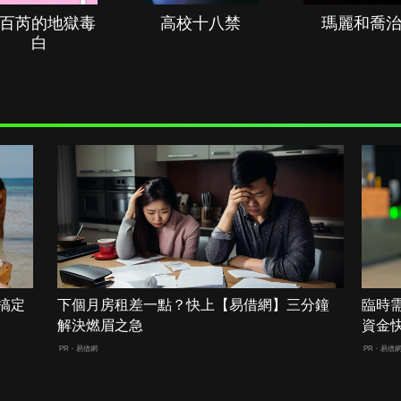
百芮的地獄毒
高校十八禁
瑪麗和喬
白
搞定
下個月房租差一點？快上【易借網】三分鐘
臨時
解決燃眉之急
資金
PR・易借網
PR・易借