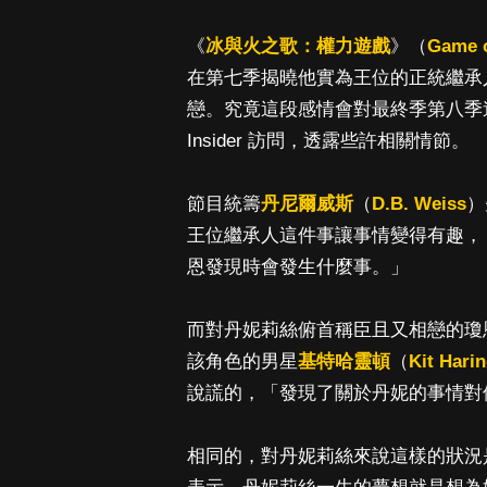
《
冰與火之歌：權力遊戲
》（
Game o
在第七季揭曉他實為王位的正統繼承
戀。究竟這段感情會對最終季第八季
Insider 訪問，透露些許相關情節。
節目統籌
丹尼爾威斯
（
D.B. Weiss
）
王位繼承人這件事讓事情變得有趣，
恩發現時會發生什麼事。」
而對丹妮莉絲俯首稱臣且又相戀的瓊
該角色的男星
基特哈靈頓
（
Kit Hari
說謊的，「發現了關於丹妮的事情對
相同的，對丹妮莉絲來說這樣的狀況