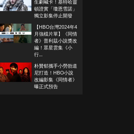
生劇喊卡！基特哈靈
頓證實「瓊恩雪諾」
獨立影集停止開發
【HBO台灣2024年4
月強檔片單】《同情
者》普利茲小說獎改
編！眾星雲集《小
行...
朴贊郁攜手小勞勃道
尼打造！HBO小說
改編影集《同情者》
曝正式預告