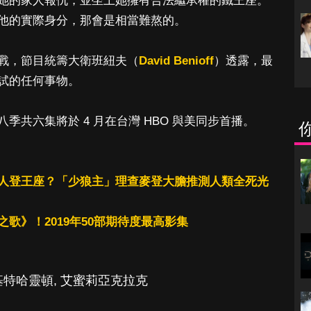
她的家人報仇，並坐上她擁有合法繼承權的鐵王座。
他的實際身分，那會是相當難熬的。
戰，節目統籌大衛班紐夫（
David Benioff
）透露，最
試的任何事物。
季共六集將於 4 月在台灣 HBO 與美同步首播。
人登王座？「少狼主」理查麥登大膽推測人類全死光
歌》！2019年50部期待度最高影集
基特哈靈頓
,
艾蜜莉亞克拉克