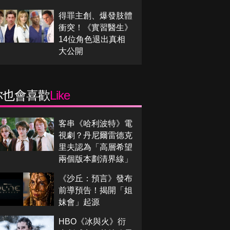
得罪主創、爆發肢體
衝突！《實習醫生》
14位角色退出真相
大公開
你也會喜歡
Like
客串《哈利波特》電
視劇？丹尼爾雷德克
里夫認為「高層希望
兩個版本劃清界線」
《沙丘：預言》發布
前導預告！揭開「姐
妹會」起源
HBO《冰與火》衍