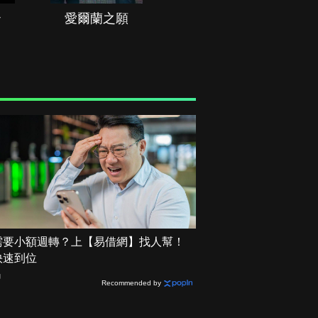
治
愛爾蘭之願
空戰群英
需要小額週轉？上【易借網】找人幫！
快速到位
網
Recommended by