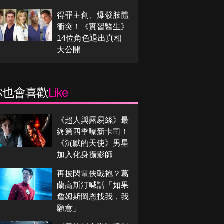
得罪主創、爆發肢體
衝突！《實習醫生》
14位角色退出真相
大公開
你也會喜歡
Like
《超人與露易絲》最
終第四季曝新卡司！
《沉默的天使》男星
加入化身攝影師
再披閃電俠戰袍？葛
蘭高斯汀喊話「如果
詹姆斯岡恩找我，我
願意」