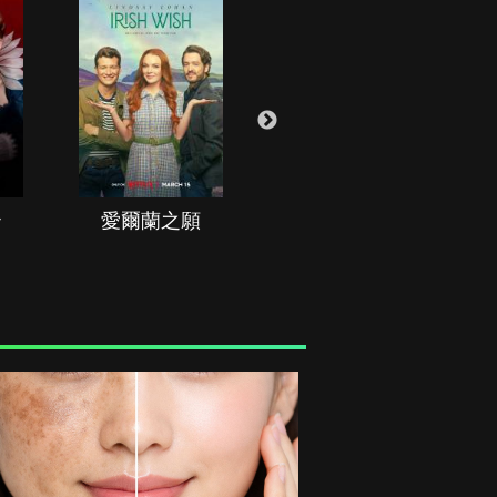
治
愛爾蘭之願
空戰群英