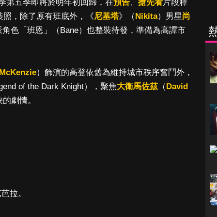
季第五季即將於明年初回歸，在
預告
、
搶先看
片段釋
司定裝照，除了原有班底外，《
尼基塔
》（
Nikita
）男星
尚
角色「班恩」（Bane）也整裝待發，準備為高譚市
McKenzie
）飾演的高登依舊為維持城市秩序奮鬥外，
f the Dark Knight），聚焦
大衛馬佐茲
（
David
俠的劇情。
芭芭拉。