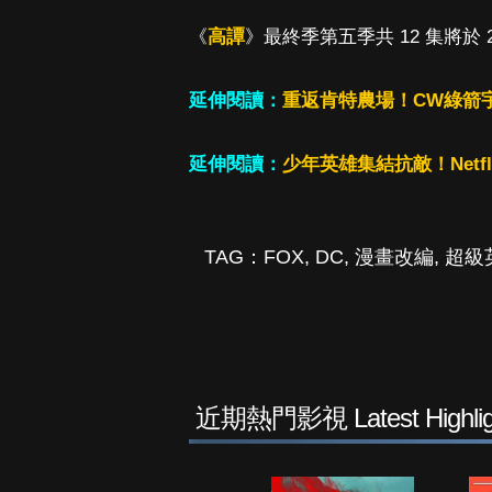
《
高譚
》最終季第五季共 12 集將於 20
延伸閱讀：
重返肯特農場！CW綠箭
延伸閱讀：
少年英雄集結抗敵！Netf
TAG：
FOX
,
DC
,
漫畫改編
,
超級
近期熱門影視 Latest Highlig