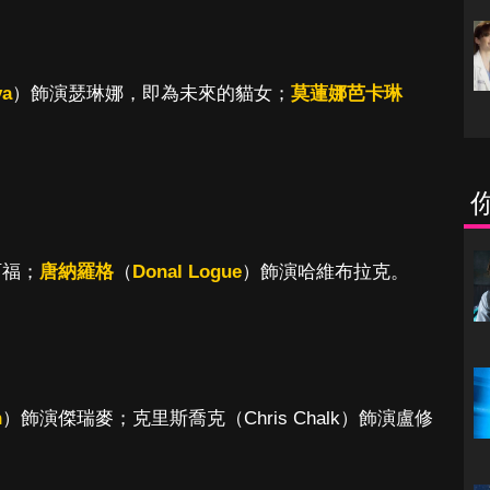
va
）飾演瑟琳娜，即為未來的貓女；
莫蓮娜芭卡琳
阿福；
唐納羅格
（
Donal Logue
）飾演哈維布拉克。
n
）飾演傑瑞麥；克里斯喬克（Chris Chalk）飾演盧修