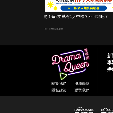
驚！每2男就有1人中標？不可能吧？
PR・台灣癌症基金會
新
專
播
關於我們
服務條款
隱私政策
聯繫我們