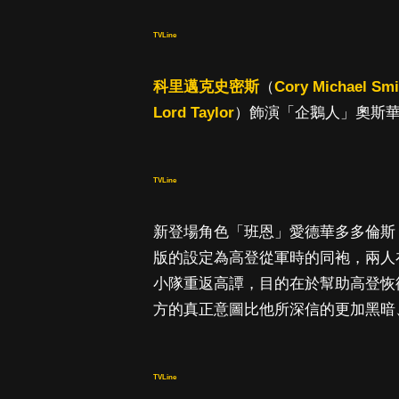
TVLine
科里邁克史密斯
（
Cory Michael Smi
Lord Taylor
）飾演「企鵝人」奧斯
TVLine
新登場角色「班恩」愛德華多多倫斯（Edua
版的設定為高登從軍時的同袍，兩人
小隊重返高譚，目的在於幫助高登恢
方的真正意圖比他所深信的更加黑暗
TVLine