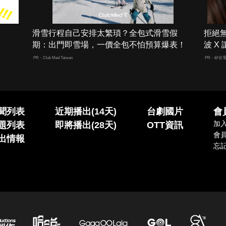
滑雪行程自己安排太繁瑣？全包式滑雪假
拒絕
期：出門即雪場，一價全包不怕預算爆表！
波 X
PR・Club Med Taiwan
PR・矽谷
聞列表
近期播出(14天)
台劇國片
會
加
題列表
即將播出(28天)
OTT資訊
會
出情報
忘