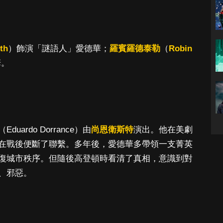
th
）飾演「謎語人」愛德華；
羅賓羅德泰勒
（
Robin
華。
rdo Dorrance）由
尚恩衛斯特
演出。他在美劇
在戰後便斷了聯繫。多年後，愛德華多帶領一支菁英
復城市秩序。但隨後高登頓時看清了真相，意識到對
、邪惡。