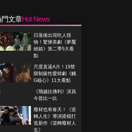
熱門文章
Hot News
日落後出現吃人怪
物！驚悚美劇《夢魘
絕鎮》第二季5大看
點
尺度直逼A片！19禁
限制級性愛韓劇《觸
G核心》11大看點
《飛越比佛利》演員
今昔比一比
廢材也有春天！《逆
轉人生》導演搭檔打
造新作《逆轉廢材人
生》