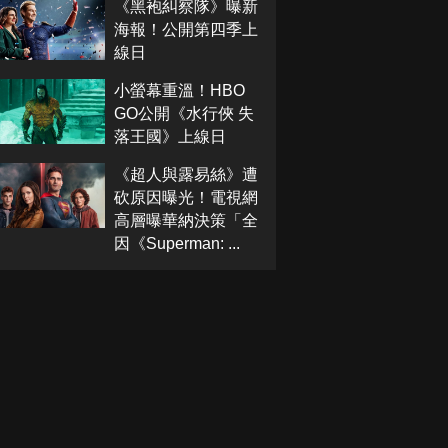
《黑袍糾察隊》曝新
海報！公開第四季上
線日
小螢幕重溫！HBO
GO公開《水行俠 失
落王國》上線日
《超人與露易絲》遭
砍原因曝光！電視網
高層曝華納決策「全
因《Superman: ...