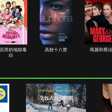
百芮的地獄毒
高校十八禁
瑪麗和喬
白