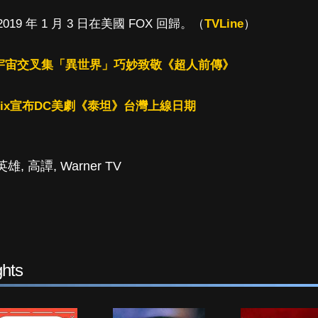
19 年 1 月 3 日在美國 FOX 回歸。（
TVLine
）
宇宙交叉集「異世界」巧妙致敬《超人前傳》
lix宣布DC美劇《泰坦》台灣上線日期
英雄
,
高譚
,
Warner TV
hts