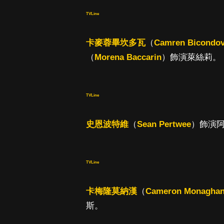
TVLine
卡麥蓉畢坎多瓦
（
Camren Bicondo
（
Morena Baccarin
）飾演萊絲莉。
TVLine
史恩波特維
（
Sean Pertwee
）飾演
TVLine
卡梅隆莫納漢
（
Cameron Monagha
斯。