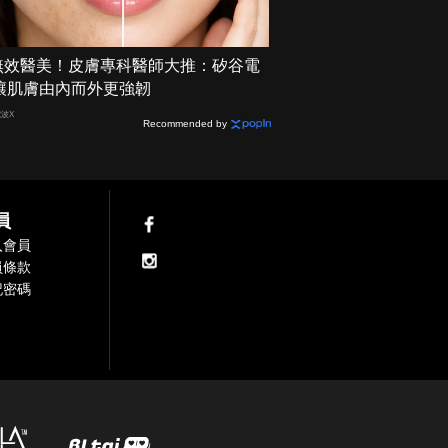
無效醫美！皮膚專科醫師大推：矽谷電
 讓肌膚由內而外更強韌
電波X
Recommended by
員
入會員
員條款
記密碼