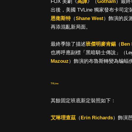
FOX 美劇《
高譚
》（
Gotham
）最終
出後，美國 TVLine 獨家發布卡
恩衛斯特
（
Shane West
）飾演的反派
再添混亂新局面。
最終季除了描述
班傑明麥肯錫
（
Ben 
也將呼應副標「黑暗騎士傳說」（Legend o
Mazouz
）飾演的布魯斯轉變為蝙蝠
TVLine
其餘固定班底新定裝照如下：
艾琳理查茲
（
Erin Richards
）飾演