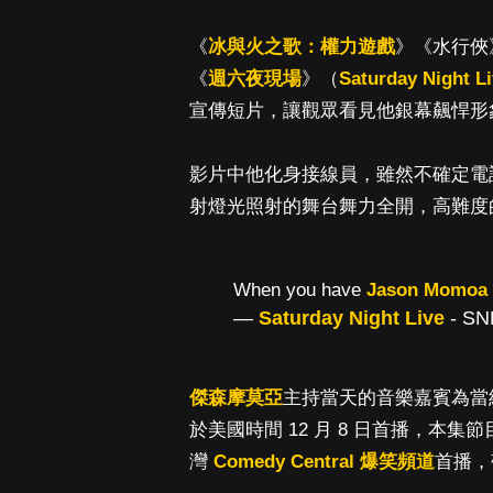
《
冰與火之歌：權力遊戲
》《水行俠
《
週六夜現場
》（
Saturday Night L
宣傳短片，讓觀眾看見他銀幕飆悍形
影片中他化身接線員，雖然不確定電
射燈光照射的舞台舞力全開，高難度
When you have
Jason Momoa
—
Saturday Night Live
- SN
傑森摩莫亞
主持當天的音樂嘉賓為當紅英
於美國時間 12 月 8 日首播，本集節
灣
Comedy Central 爆笑頻道
首播，