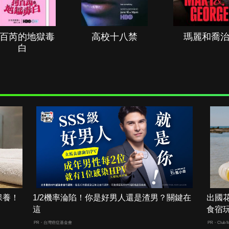
百芮的地獄毒
高校十八禁
瑪麗和喬
白
保養！
1/2機率淪陷！你是好男人還是渣男？關鍵在
出國
這
食宿
PR・台灣癌症基金會
PR・Club M