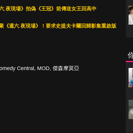
！《週六.夜現場》拍偽《王冠》前傳送女王回高中
聚《週六.夜現場》！要求史提夫卡爾回歸影集重啟版
omedy Central
,
MOD
,
傑森摩莫亞