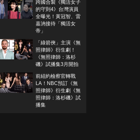
跨國合製《獨活女子
的守則4》台灣演員
全曝光！黃冠智、雷
嘉汭接待「獨活女
帝」
「綠箭俠」主演《無
照律師》衍生劇！
《無照律師：洛杉
磯》試播集3月開拍
前紐約檢察官轉戰
LA！NBC預訂《無
照律師》衍生劇《無
照律師：洛杉磯》試
播集