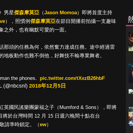
》男星
傑森摩莫亞
（
Jason Momoa
）即將首度主持
ive
），照慣例
傑森摩莫亞
在節目開播前拍攝一支趣味
象之外，也有幽默可愛的一面。
話那頭的任務為何，依然奮力達成任務。途中經過雷
的地板動作也難不倒他，好舞技不輸專業舞者。
man the phones.
pic.twitter.com/tXxzB26hbF
L (@nbcsnl)
2018年12月5日
國民謠樂團蒙福之子（Mumford & Sons），即將
目將於台灣時間 12 月 15 日週六晚間十點在台
敬請準時鎖定。（
ew
）