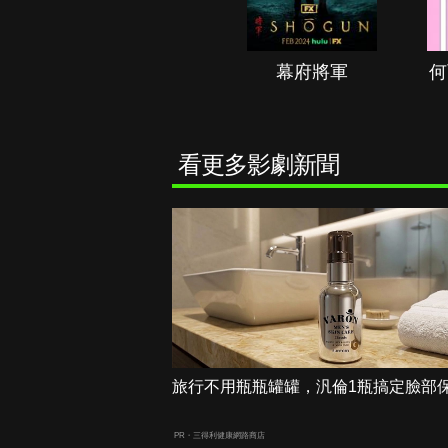
秘境春光
幕府將軍
何
看更多影劇新聞
旅行不用瓶瓶罐罐，汎倫1瓶搞定臉部
PR・三得利健康網路商店