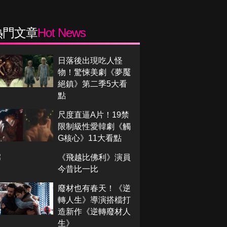
熱門文章
Hot News
日落後出現吃人怪
物！驚悚美劇《夢魘
絕鎮》第二季5大看
點
尺度直逼A片！19禁
限制級性愛韓劇《觸
G核心》11大看點
《飛越比佛利》演員
今昔比一比
廢材也有春天！《逆
轉人生》導演搭檔打
造新作《逆轉廢材人
生》