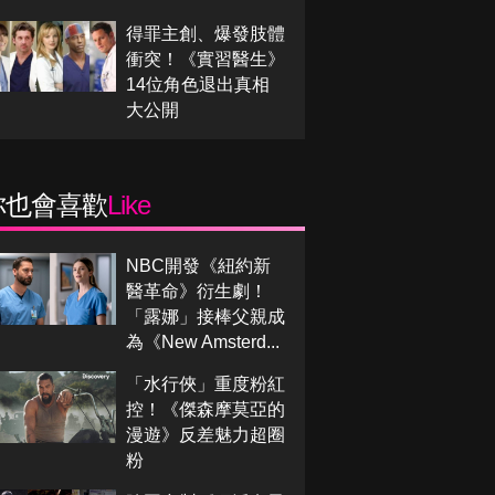
得罪主創、爆發肢體
衝突！《實習醫生》
14位角色退出真相
大公開
你也會喜歡
Like
NBC開發《紐約新
醫革命》衍生劇！
「露娜」接棒父親成
為《New Amsterd...
「水行俠」重度粉紅
控！《傑森摩莫亞的
漫遊》反差魅力超圈
粉