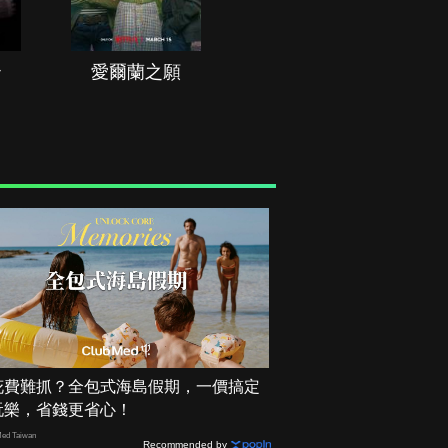
治
愛爾蘭之願
空戰群英
花費難抓？全包式海島假期，一價搞定
玩樂，省錢更省心！
ed Taiwan
Recommended by