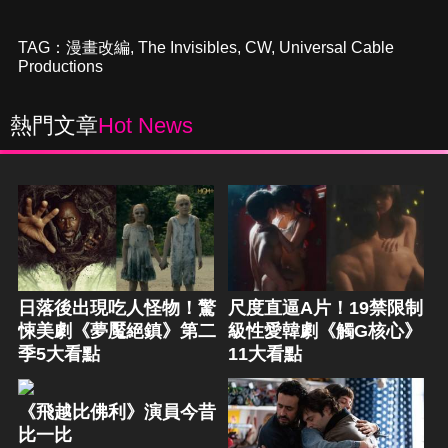
TAG：
漫畫改編
,
The Invisibles
,
CW
,
Universal Cable
Productions
熱門文章
Hot News
日落後出現吃人怪物！驚
尺度直逼A片！19禁限制
悚美劇《夢魘絕鎮》第二
級性愛韓劇《觸G核心》
季5大看點
11大看點
《飛越比佛利》演員今昔
比一比