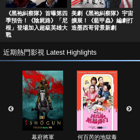
《黑袍糾察隊》首曝第四
美劇《黑袍糾察隊》宇宙
季預告！《陰屍路》「尼
擴展！《藍甲蟲》編劇打
根」登場加入超級英雄大
造墨西哥背景新劇
戰
近期熱門影視 Latest Highlights
幕府將軍
何百芮的地獄毒