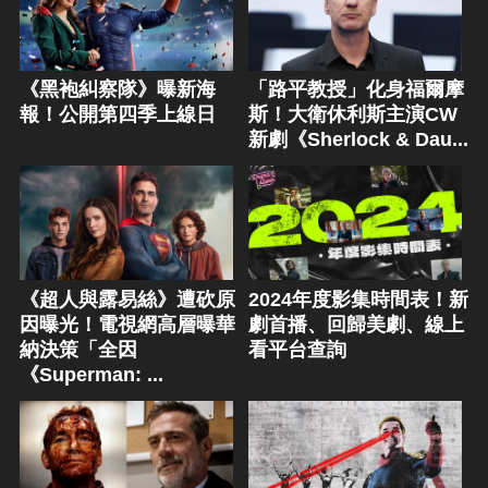
《黑袍糾察隊》曝新海
「路平教授」化身福爾摩
報！公開第四季上線日
斯！大衛休利斯主演CW
新劇《Sherlock & Dau...
《超人與露易絲》遭砍原
2024年度影集時間表！新
因曝光！電視網高層曝華
劇首播、回歸美劇、線上
納決策「全因
看平台查詢
《Superman: ...