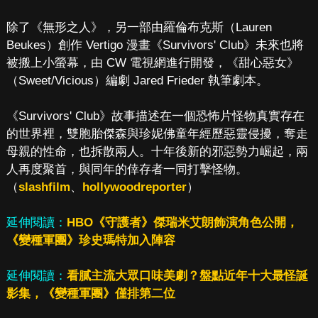
除了《無形之人》，另一部由羅倫布克斯（Lauren
Beukes）創作 Vertigo 漫畫《Survivors' Club》未來也將
被搬上小螢幕，由 CW 電視網進行開發，《甜心惡女》
（Sweet/Vicious）編劇 Jared Frieder 執筆劇本。
《Survivors' Club》故事描述在一個恐怖片怪物真實存在
的世界裡，雙胞胎傑森與珍妮佛童年經歷惡靈侵擾，奪走
母親的性命，也拆散兩人。十年後新的邪惡勢力崛起，兩
人再度聚首，與同年的倖存者一同打擊怪物。
（
slashfilm
、
hollywoodreporter
）
延伸閱讀：
HBO《守護者》傑瑞米艾朗飾演角色公開，
《變種軍團》珍史瑪特加入陣容
延伸閱讀：
看膩主流大眾口味美劇？盤點近年十大最怪誕
影集，《變種軍團》僅排第二位