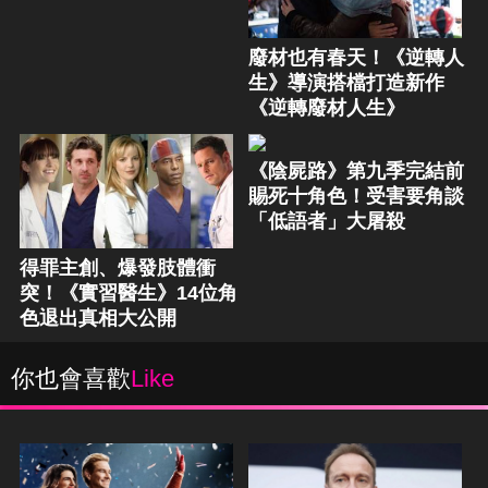
廢材也有春天！《逆轉人
生》導演搭檔打造新作
《逆轉廢材人生》
《陰屍路》第九季完結前
賜死十角色！受害要角談
「低語者」大屠殺
得罪主創、爆發肢體衝
突！《實習醫生》14位角
色退出真相大公開
你也會喜歡
Like