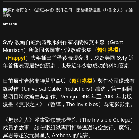
amazon
Syfy 改編自紐約時報暢銷作家格蘭特莫里森（Grant
Morrison）所著同名圖畫小說改編影集《
超狂搭檔
》
（
Happy!
）去年播出首季後表現亮眼，成為美國 Syfy 近
年首播表現最好的新劇，也是近年少數成功的科幻喜劇。
日前原作者格蘭特莫里森與《
超狂搭檔
》製作公司環球有
線製作（Universal Cable Productions）續約，第一個開
發項目將改編由其創作、Vertigo 1994 年至 2000 年出版
漫畫《無形之人》（暫譯，The Invisibles）為電影影集。
《無形之人》漫畫聚焦無形學院（The Invisible College）
成員的故事，該秘密組織專門打擊透過時空旅行、魔術、
冥思等超次元異星人 Archons 的迫害。