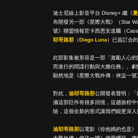
迪士尼線上影音平台 Disney+ 繼《
曼
布開發另一部《星際大戰》（Star 
號》聯盟情報官卡西恩安道爾（Cassi
耶哥路那
（
Diego Luna
）已簽訂合
此部影集被形容是一部「激勵人心的
而進行的間諜行動與大膽任務」。劇
顯然地是《星際大戰外傳：俠盜一號
對此，
迪耶哥路那
公開發表聲明：「
攝這部巨作有很多回憶，這趟旅程中
險，這個全新的形式讓我們能更深入
迪耶哥路那
以電影《你他媽的也是》（An