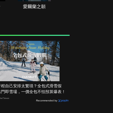
治
愛爾蘭之願
空戰群英
行程自己安排太繁瑣？全包式滑雪假
出門即雪場，一價全包不怕預算爆表！
ed Taiwan
Recommended by