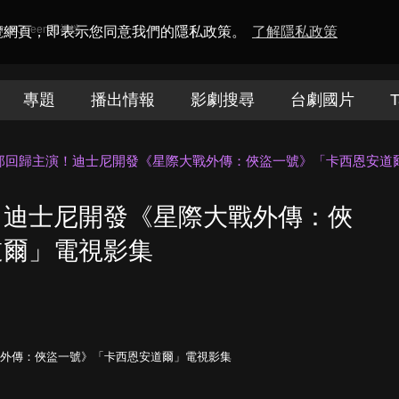
amaQueen電視迷
瀏覽網頁，即表示您同意我們的隱私政策。
了解隱私政策
專題
播出情報
影劇搜尋
台劇國片
T
那回歸主演！迪士尼開發《星際大戰外傳：俠盜一號》「卡西恩安道
！迪士尼開發《星際大戰外傳：俠
道爾」電視影集