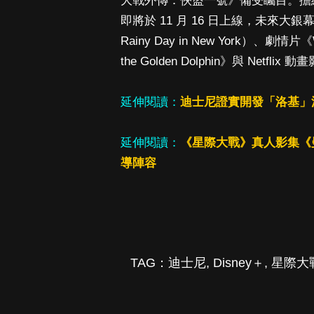
大戰外傳：俠盜一號》備受矚目。擔
即將於 11 月 16 日上線，未來大
Rainy Day in New York）、劇情片
the Golden Dolphin》與 Netflix 
延伸閱讀：
迪士尼證實開發「洛基」漫威
延伸閱讀：
《星際大戰》真人影集《
導陣容
TAG：
迪士尼
,
Disney＋
,
星際大