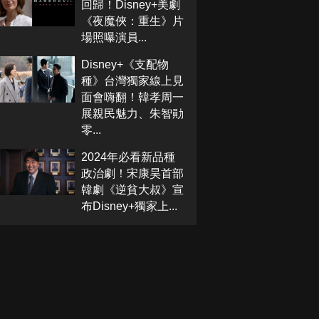
回歸！Disney+美劇
《夜魔俠：重生》片
場照曝演員...
Disney+《支配物
種》台灣獨家線上見
面會嗨翻！韓孝周一
展親民魅力、朱智勛
零...
2024年必看新品種
政治劇！宋康昊首部
韓劇《逆貧大叔》宣
布Disney+獨家上...