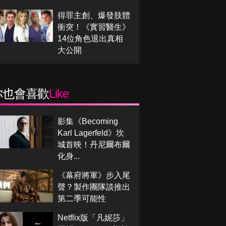
得罪主創、爆發肢體
衝突！《實習醫生》
14位角色退出真相
大公開
你也會喜歡
Like
影集《Becoming
Karl Lagerfeld》坎
城首映！丹尼爾布爾
化身...
《幕府將軍》步入尾
聲？製作團隊談推出
第二季可能性
Netflix版「凡妮莎」