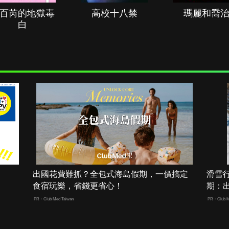
百芮的地獄毒
高校十八禁
瑪麗和喬
白
出國花費難抓？全包式海島假期，一價搞定
滑雪
食宿玩樂，省錢更省心！
期：
PR・Club Med Taiwan
PR・Club M