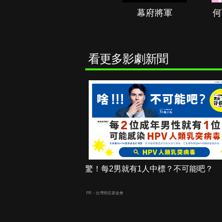
秘境春光
幕府將軍
何
看更多影劇新聞
驚！每2男就有1人中標？不可能吧？
PR・台灣癌症基金會