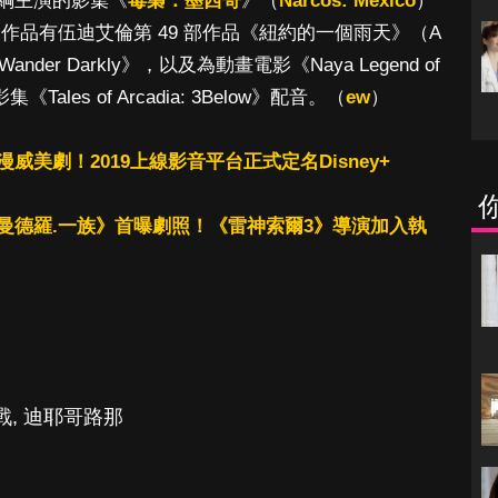
綱主演的影集《
毒梟：墨西哥
》（
Narcos: Mexico
）
銀幕作品有伍迪艾倫第 49 部作品《紐約的一個雨天》（A
《Wander Darkly》，以及為動畫電影《Naya Legend of
動畫影集《Tales of Arcadia: 3Below》配音。（
ew
）
美劇！2019上線影音平台正式定名Disney+
曼德羅.一族》首曝劇照！《雷神索爾3》導演加入執
戰
,
迪耶哥路那