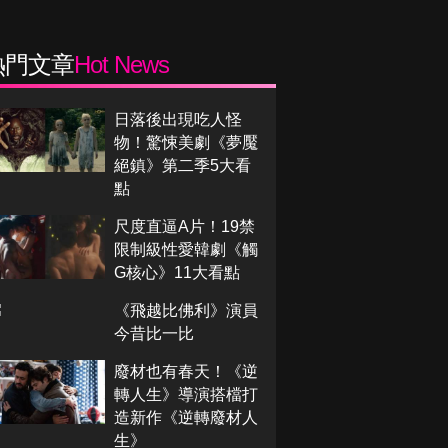
熱門文章
Hot News
日落後出現吃人怪
物！驚悚美劇《夢魘
絕鎮》第二季5大看
點
尺度直逼A片！19禁
限制級性愛韓劇《觸
G核心》11大看點
《飛越比佛利》演員
今昔比一比
廢材也有春天！《逆
轉人生》導演搭檔打
造新作《逆轉廢材人
生》