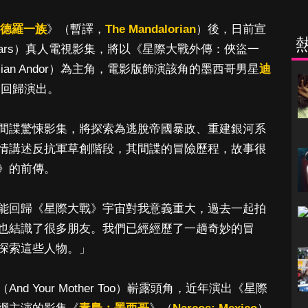
德羅一族
》（暫譯，
The Mandalorian
）後，日前宣
Wars）真人電視影集，將以《星際大戰外傳：俠盜一
an Andor）為主角，電影版飾演該角的墨西哥男星
迪
約回歸演出。
間諜驚悚影集，將探索為逃脫帝國暴政、重建銀河系
情講述反抗軍草創階段，其間諜的冒險歷程，故事很
》的前傳。
能回歸《星際大戰》宇宙對我意義重大，過去一起拍
也結識了很多朋友。我們已經經歷了一趟奇妙的冒
探索這些人物。」
d Your Mother Too）嶄露頭角，近年演出《星際