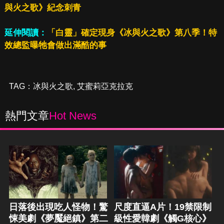
與火之歌》紀念刺青
延伸閱讀：
「白靈」確定現身《冰與火之歌》第八季！特
效總監曝牠會做出滿酷的事
TAG：
冰與火之歌
,
艾蜜莉亞克拉克
熱門文章
Hot News
日落後出現吃人怪物！驚
尺度直逼A片！19禁限制
悚美劇《夢魘絕鎮》第二
級性愛韓劇《觸G核心》