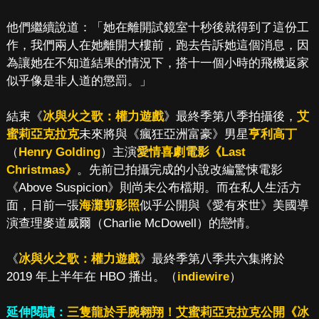
他們繼續說道：「她在離開試鏡室十秒後就得到了這份工
作，我們兩人在她離開大樓前，跑去告訴她這個消息，因
為讓她在不知道結果的情況下，搭十一個小時的飛機返家
似乎像是非人道的懲罰。」
結束《
冰與火之歌：權力遊戲
》最終季第八季拍攝後，
艾
蜜莉亞克拉克
未來將與《瘋狂亞洲富豪》男星
亨利高丁
（
Henry Golding
）主演
愛情喜劇電影《Last
Christmas》
。先前已拍攝完成的小說改編驚悚電影
《Above Suspicion》則尚未公布檔期。而在私人生活方
面，日前一張
海灘剪影照
似乎公開與《愛有來世》美國導
演查理麥道威爾（Charlie McDowell）的戀情。
《
冰與火之歌：權力遊戲
》最終季第八季共六集將於
2019 年上半年在 HBO 播出。（
indiewire
）
延伸閱讀：
三隻龍於手腕翱翔！艾蜜莉亞克拉克公開《冰