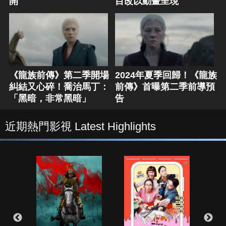
開
目改以動畫呈現
《龍族前傳》第二季開場
2024年夏季回歸！《龍族
糾結又心碎！喬治馬丁：
前傳》首曝第二季前導預
「黑暗，非常黑暗」
告
近期熱門影視 Latest Highlights