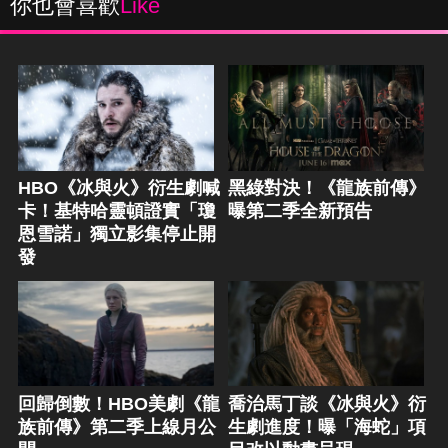
你也會喜歡
Like
HBO《冰與火》衍生劇喊
黑綠對決！《龍族前傳》
卡！基特哈靈頓證實「瓊
曝第二季全新預告
恩雪諾」獨立影集停止開
發
回歸倒數！HBO美劇《龍
喬治馬丁談《冰與火》衍
族前傳》第二季上線月公
生劇進度！曝「海蛇」項