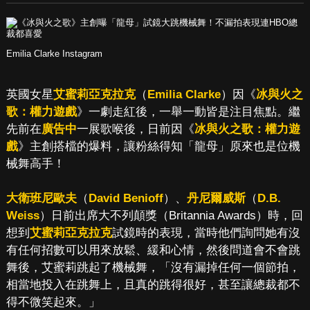
Emilia Clarke Instagram
英國女星
艾蜜莉亞克拉克
（
Emilia Clarke
）因《
冰與火之
歌：權力遊戲
》一劇走紅後，一舉一動皆是注目焦點。繼
先前在
廣告中
一展歌喉後，日前因《
冰與火之歌：權力遊
戲
》主創搭檔的爆料，讓粉絲得知「龍母」原來也是位機
械舞高手！
大衛班尼歐夫
（
David Benioff
）、
丹尼爾威斯
（
D.B.
Weiss
）日前出席大不列顛獎（Britannia Awards）時，回
想到
艾蜜莉亞克拉克
試鏡時的表現，當時他們詢問她有沒
有任何招數可以用來放鬆、緩和心情，然後問道會不會跳
舞後，艾蜜莉跳起了機械舞，「沒有漏掉任何一個節拍，
相當地投入在跳舞上，且真的跳得很好，甚至讓總裁都不
得不微笑起來。」