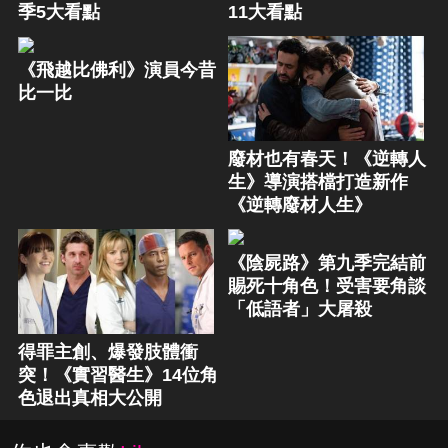
季5大看點
11大看點
《飛越比佛利》演員今昔
比一比
廢材也有春天！《逆轉人
生》導演搭檔打造新作
《逆轉廢材人生》
《陰屍路》第九季完結前
賜死十角色！受害要角談
「低語者」大屠殺
得罪主創、爆發肢體衝
突！《實習醫生》14位角
色退出真相大公開