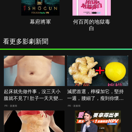
幕府將軍
何百芮的地獄毒
白
看更多影劇新聞
起床就先做件事，沒三天小
減肥首選，檸檬加它，堅持
腹就不見了! 肚子一天天變
一週，腰細了，瘦到你懷疑
小！
人生
PR・新素簡
PR・新素簡