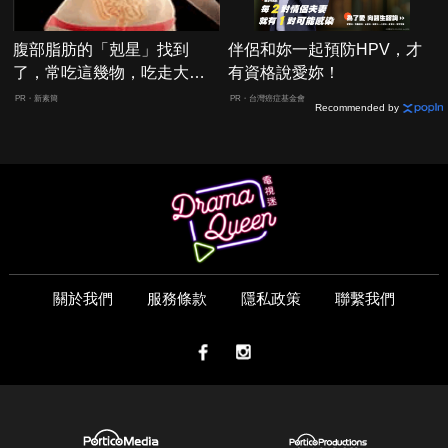
腹部脂肪的「剋星」找到
伴侶和妳一起預防HPV，才
了，常吃這幾物，吃走大肚
有資格說愛妳！
囊，瘦出小蠻腰
PR・新素簡
PR・台灣癌症基金會
Recommended by
關於我們
服務條款
隱私政策
聯繫我們