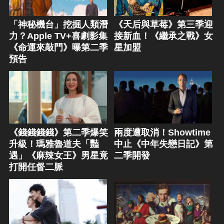
「神秘機台」挖掘人類潛
《天后與草莓》第三季迎
力？Apple TV+喜劇影集
接新血！《繼承之戰》女
《命運來敲門》曝第二季
星加盟
預告
《錢錢錢錢》第二季爆笑
兩度遭取消！Showtime
升級！瑪雅魯道夫「豔
中止《中年失戀日記》第
遇」《麻辣女王》男星竟
二季開發
打開任督二脈