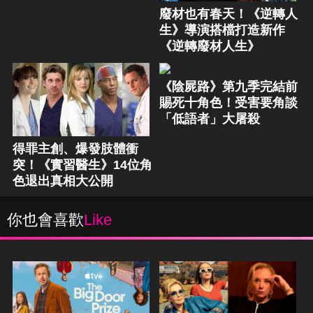
廢材也有春天！《逆轉人
生》導演搭檔打造新作
《逆轉廢材人生》
《陰屍路》第九季完結前
賜死十角色！受害要角談
「低語者」大屠殺
得罪主創、爆發肢體衝
突！《實習醫生》14位角
色退出真相大公開
你也會喜歡
Like