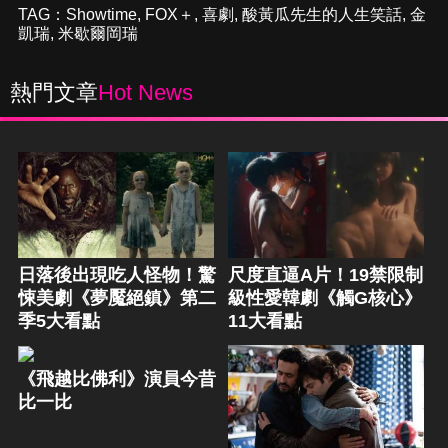
TAG：
Showtime
,
FOX＋
,
喜劇
,
酸黃瓜先生的人生笑話
,
金
凱瑞
,
米歇爾岡瑞
熱門文章
Hot News
日落後出現吃人怪物！驚
尺度直逼A片！19禁限制
悚美劇《夢魘絕鎮》第二
級性愛韓劇《觸G核心》
季5大看點
11大看點
《飛越比佛利》演員今昔
比一比