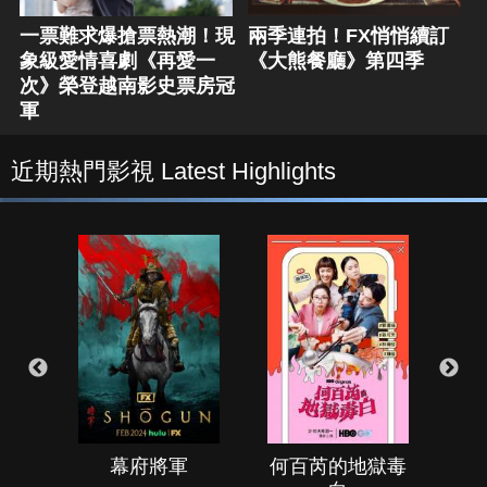
一票難求爆搶票熱潮！現
兩季連拍！FX悄悄續訂
象級愛情喜劇《再愛一
《大熊餐廳》第四季
次》榮登越南影史票房冠
軍
近期熱門影視 Latest Highlights
幕府將軍
何百芮的地獄毒