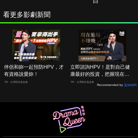
白
看更多影劇新聞
伴侶和妳一起預防HPV，才
立即諮詢HPV！是對自己健
有資格說愛妳！
康最好的投資，把握現在不
嫌晚！
PR・台灣癌症基金會
PR・台灣癌症基金會
Recommended by