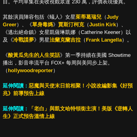
目。平均單集在美收視觀眾達 230 萬，評價表現優異。
其餘演員陣容包括《蟻人》女星
茱蒂葛瑞兒
（
Judy
Greer
）、《
單身毒媽
》
賈斯汀柯克
（
Justin Kirk
）、
《逃出絕命鎮》女星凱薩琳凱娜（Catherine Keener）以
及《
冷戰諜夢
》男星
法蘭克蘭吉拉
（
Frank Langella
）。
《
酸黃瓜先生的人生笑話
》第一季持續在美國 Showtime
播出，影音串流平台 FOX+ 每周與美同步上架。
（
hollywoodreporter
）
延伸閱讀：
惡魔與天使末日前相聚！小說改編影集《好預
兆》前導預告上線
延伸閱讀：
「老白」與凱文哈特領銜主演！美版《逆轉人
生》正式預告溫情上線