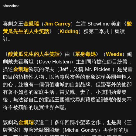
showtime
喜劇之王
金凱瑞
（
Jim Carrey
）主演 Showtime 美劇《
酸
黃瓜先生的人生笑話
》（
Kidding
）獲第二季共十集續
訂。
《
酸黃瓜先生的人生笑話
》由《
單身毒媽
》（
Weeds
）編
劇戴夫霍斯坦（Dave Holstein）主創同時擔任節目統籌，
描述
金凱瑞
飾演的傑夫（Jeff，又稱 Mr. Pickles ）是兒童
節目的指標性人物，以智慧與友善的形象深植美國年輕人
的心，並擁有一個價值連城的自創品牌。但螢幕外的他卻
有著不如意的家庭生活，當父親、妻子、小孩開始爆發
後，無法從自己的童話王國裡找尋慰藉度過難關的傑夫不
得不被殘酷的現實世界吞噬。
該劇為
金凱瑞
暌違二十多年回歸小螢幕之作，也是與《王
牌冤家》導演米歇爾岡瑞（Michel Gondry）再合作的項