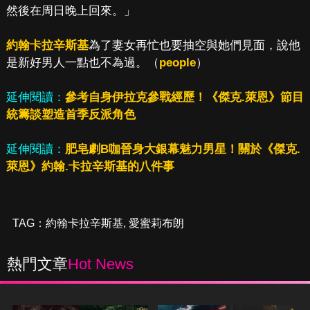
然後在周日晚上回來。」
約翰卡拉辛斯基
為了妻女再忙也要抽空與她們見面，說他
是新好男人一點也不為過。（
people
）
延伸閱讀：
參考自身伊拉克參戰經歷！《傑克.萊恩》節目
統籌談塑造首季反派角色
延伸閱讀：
肥皂劇B咖晉身大銀幕魅力男星！關於《傑克.
萊恩》約翰.卡拉辛斯基的八件事
TAG：
約翰卡拉辛斯基
,
愛蜜莉布朗
熱門文章
Hot News