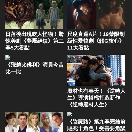
日落後出現吃人怪物！驚
尺度直逼A片！19禁限制
悚美劇《夢魘絕鎮》第二
級性愛韓劇《觸G核心》
季5大看點
11大看點
《飛越比佛利》演員今昔
比一比
廢材也有春天！《逆轉人
生》導演搭檔打造新作
《逆轉廢材人生》
《陰屍路》第九季完結前
賜死十角色！受害要角談