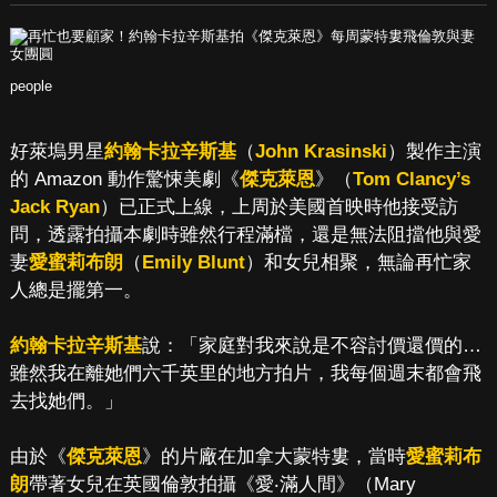
people
好萊塢男星
約翰卡拉辛斯基
（
John Krasinski
）製作主演
的 Amazon 動作驚悚美劇《
傑克萊恩
》（
Tom Clancy’s
Jack Ryan
）已正式上線，上周於美國首映時他接受訪
問，透露拍攝本劇時雖然行程滿檔，還是無法阻擋他與愛
妻
愛蜜莉布朗
（
Emily Blunt
）和女兒相聚，無論再忙家
人總是擺第一。
約翰卡拉辛斯基
說：「家庭對我來說是不容討價還價的…
雖然我在離她們六千英里的地方拍片，我每個週末都會飛
去找她們。」
由於《
傑克萊恩
》的片廠在加拿大蒙特婁，當時
愛蜜莉布
朗
帶著女兒在英國倫敦拍攝《愛‧滿人間》（Mary