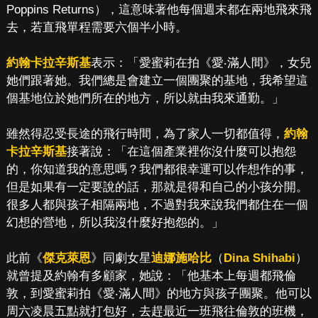
Poppins Returns），這意味著他每個週末都在兩地飛來飛
去，若直飛單程需要六個半小時。
約翰卡拉辛斯基
表示：「愛蜜莉在拍《愛‧滿人間》，女兒
她們跟著她。我們總是會建立一個團聚的基地，我希望這
個基地位於她們所在的地方，所以就由我來通勤。」
雖然得忍受長途的飛行時間，為了家人一切都值得，
約翰
卡拉辛斯基
接著說：「在這個產業裡你沒什麼可以抱怨
的，你知道我的意思嗎？我們都很幸運可以作想作的事，
但是如果有一定要說的話，那就是得和自己的小孩分開。
很多人都與孩子相隔兩地，不過對我來說我們都住在一個
幻想的營地，所以我沒什麼好抱怨的。」
此前《
傑克萊恩
》同劇女星
迪娜施哈比
（
Dina Shihabi
）
就曾提及約翰有多顧家，她說：「他基本上每週都飛倫
敦，到愛蜜莉拍《愛‧滿人間》的地方與孩子團聚。他可以
周六凌晨五點就打包好，去趕最近一班飛往倫敦的班機，