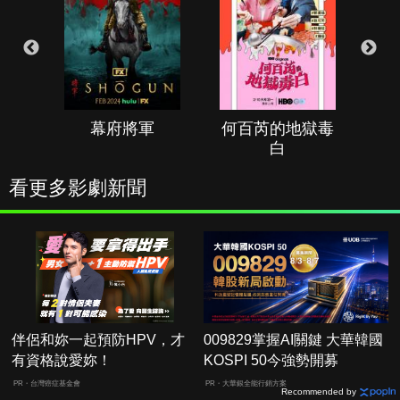
幕府將軍
何百芮的地獄毒
白
看更多影劇新聞
伴侶和妳一起預防HPV，才
009829掌握AI關鍵 大華韓國
有資格說愛妳！
KOSPI 50今強勢開募
PR・台灣癌症基金會
PR・大華銀全能行銷方案
Recommended by