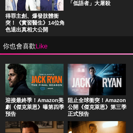
「低語者」大屠殺
得罪主創、爆發肢體衝
突！《實習醫生》14位角
色退出真相大公開
你也會喜歡
Like
迎接最終季！Amazon美
阻止全球衝突！Amazon
劇《傑克萊恩》曝第四季
公開《傑克萊恩》第三季
預告
正式預告