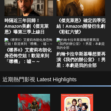
時隔近三年回歸！
《傑克萊恩》確定四季完
Amazon美劇《傑克萊
結！Amazon開發衍生劇
恩》曝第三季上線日
《彩虹六號》
《噤界II》艾蜜莉布朗化
約翰卡拉辛斯基曝想要再
身恐怖空姐！歡迎來到
演《我們的辦公室》！男
「噤機」：噓～～
星：本劇是我的全部
近期熱門影視 Latest Highlights