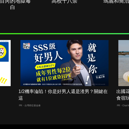
百芮的地獄毒
高校十八禁
瑪麗和喬
白
1/2機率淪陷！你是好男人還是渣男？關鍵在
出國
這
食宿
PR・台灣癌症基金會
PR・Club M