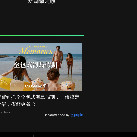
治
愛爾蘭之願
空戰群英
花費難抓？全包式海島假期，一價搞定
玩樂，省錢更省心！
ed Taiwan
Recommended by