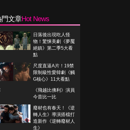
熱門文章
Hot News
日落後出現吃人怪
物！驚悚美劇《夢魘
絕鎮》第二季5大看
點
尺度直逼A片！19禁
限制級性愛韓劇《觸
G核心》11大看點
《飛越比佛利》演員
今昔比一比
廢材也有春天！《逆
轉人生》導演搭檔打
造新作《逆轉廢材人
生》