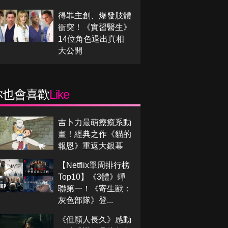
得罪主創、爆發肢體
衝突！《實習醫生》
14位角色退出真相
大公開
你也會喜歡
Like
吉卜力最萌療癒系動
畫！經典之作《貓的
報恩》重返大銀幕
【Netflix單周排行榜
Top10】《3體》蟬
聯第一！《寄生獸：
灰色部隊》登...
《但願人長久》感動