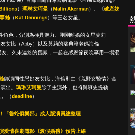
Paone）首部自編自導喜劇電影《Friendsgiving》
Billions
）
瑪琳艾珂曼
（
Malin Akerman
）、《
破產姊
寧絲
（
Kat Dennings
）等三名女星。
於三名女性角色，分別為極具魅力、剛剛離婚的女星莫莉
摯友艾比（Abby）以及莫莉的瑞典籍老媽海倫
密朋友、久未連絡的舊識，一起在感恩節夜晚享用一場混
絲
飾演同性戀好友艾比，海倫則由《荒野女醫情》金
r）演出。
瑪琳艾珂曼
除了主演外，也將與班史提勒
作人。（
deadline
）
！「魯蛇俱樂部」成人版演員總整理
演愛情喜劇電影《渡假婚禮》預告上線