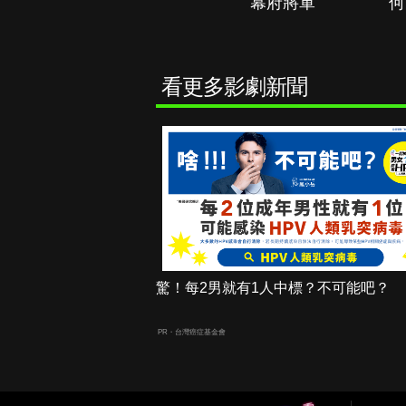
秘境春光
幕府將軍
何
看更多影劇新聞
驚！每2男就有1人中標？不可能吧？
PR・台灣癌症基金會