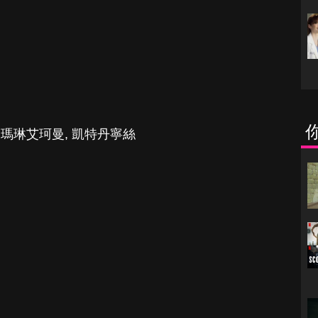
,
瑪琳艾珂曼
,
凱特丹寧絲