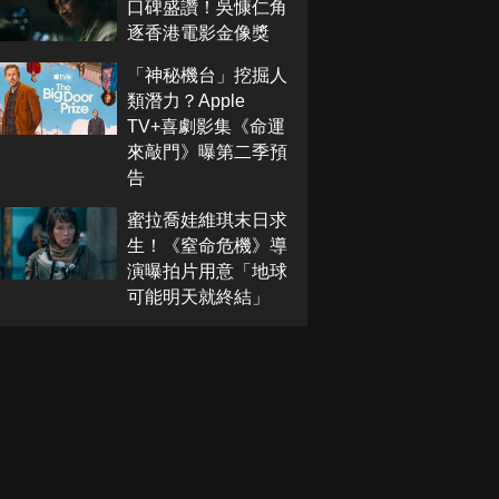
口碑盛讚！吳慷仁角
逐香港電影金像獎
「神秘機台」挖掘人
類潛力？Apple
TV+喜劇影集《命運
來敲門》曝第二季預
告
蜜拉喬娃維琪末日求
生！《窒命危機》導
演曝拍片用意「地球
可能明天就終結」