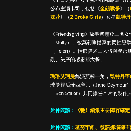
《七日之癢》女星妮科爾帕歐農（Nicol 
公布主演卡司，包括《
金錢戰爭
》（
妹花
》（
2 Broke Girls
）女星
凱特丹
《Friendsgiving》故事聚焦
（Molly）、被莫莉剛拋棄的同性戀
（Helen）。情節描述三人將與親
亂、失序的感恩節大餐。
瑪琳艾珂曼
飾演莫莉一角，
凱特丹寧
球獎視后珍西摩兒（Jane Seymou
（Ben Stiller）共同擔任本片的製
延伸閱讀：
《牠》續集主要陣容確定
延伸閱讀：
基努李維、薇諾娜瑞德主