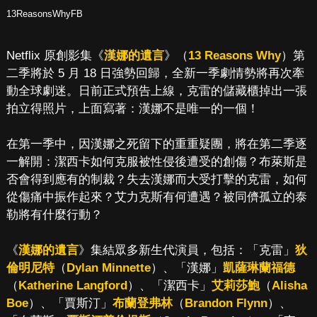
13ReasonsWhyFB
Netflix 原創影集《
漢娜的遺言
》（
13 Reasons Why
）第
二季將於 5 月 18 日強勢回歸，全新一季劇情勢將再次牽
動全球劇迷。日前正式預告上線，克雷的儲藏櫃掉出一張
拍立得照片，上面寫著：漢娜不是唯一的一個！
在第一季中，因漢娜之死留下的重重疑團，將在第二季逐
一解開：潔西卡如何克服被性侵後遭受的創傷？布萊斯是
否會得到應有的制裁？失去漢娜而大受打擊的克雷，如何
從傷痛中振作起來？艾力克斯有何遭遇？被同儕孤立的泰
勒將有什麼行動？
《
漢娜的遺言
》集結眾多新生代演員，包括：「克雷」
狄
倫明尼特
（
Dylan Minnette
）、「漢娜」
凱薩琳蘭福德
（
Katherine Langford
）、「潔西卡」
艾莉莎鮑
（
Alisha
Boe
）、「賈斯汀」
布蘭登弗林
（
Brandon Flynn
）、