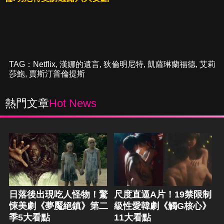
TAG：
Netflix
,
漢娜的遺言
,
狄倫明尼特
,
凱薩琳蘭福德
,
艾莉
莎鮑
,
賈斯汀普倫提斯
熱門文章
Hot News
日落後出現吃人怪物！驚
尺度直逼A片！19禁限制
悚美劇《夢魘絕鎮》第二
級性愛韓劇《觸G核心》
季5大看點
11大看點