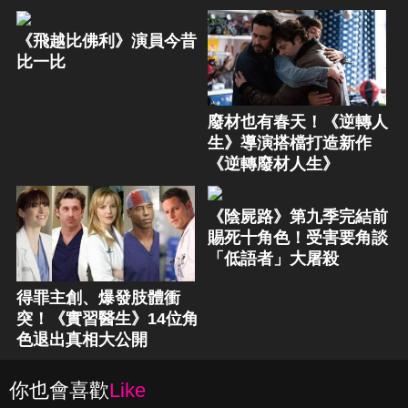
《飛越比佛利》演員今昔
比一比
廢材也有春天！《逆轉人
生》導演搭檔打造新作
《逆轉廢材人生》
《陰屍路》第九季完結前
賜死十角色！受害要角談
「低語者」大屠殺
得罪主創、爆發肢體衝
突！《實習醫生》14位角
色退出真相大公開
你也會喜歡
Like