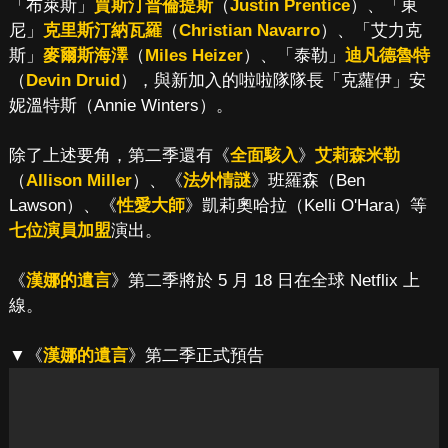
「布萊斯」
賈斯汀普倫提斯
（
Justin Prentice
）、「東
尼」
克里斯汀納瓦羅
（
Christian Navarro
）、「艾力克
斯」
麥爾斯海澤
（
Miles Heizer
）、「泰勒」
迪凡德魯特
（
Devin Druid
），與新加入的啦啦隊隊長「克蘿伊」安
妮溫特斯（Annie Winters）。
除了上述要角，第二季還有《
全面駭入
》
艾莉森米勒
（
Allison Miller
）、《
法外情謎
》班羅森（Ben
Lawson）、《
性愛大師
》凱莉奧哈拉（Kelli O'Hara）等
七位演員加盟
演出。
《
漢娜的遺言
》第二季將於 5 月 18 日在全球 Netflix 上
線。
▼《
漢娜的遺言
》第二季正式預告