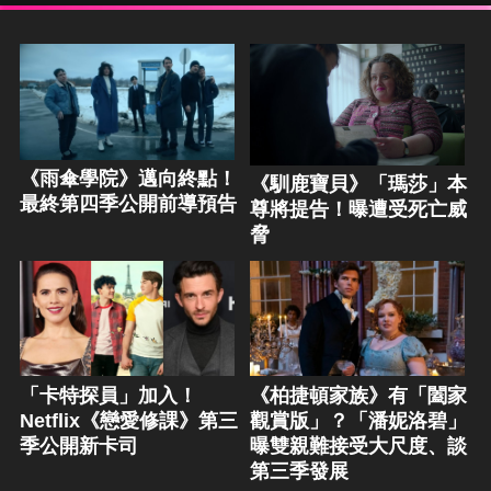
《雨傘學院》邁向終點！
《馴鹿寶貝》「瑪莎」本
最終第四季公開前導預告
尊將提告！曝遭受死亡威
脅
「卡特探員」加入！
《柏捷頓家族》有「闔家
Netflix《戀愛修課》第三
觀賞版」？「潘妮洛碧」
季公開新卡司
曝雙親難接受大尺度、談
第三季發展