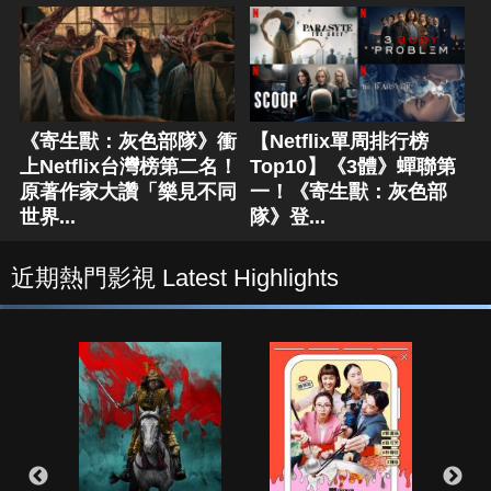
《寄生獸：灰色部隊》衝
【Netflix單周排行榜
上Netflix台灣榜第二名！
Top10】《3體》蟬聯第
原著作家大讚「樂見不同
一！《寄生獸：灰色部
世界...
隊》登...
近期熱門影視 Latest Highlights