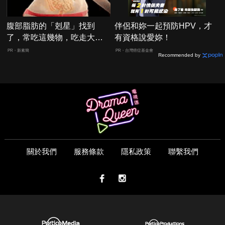
腹部脂肪的「剋星」找到
伴侶和妳一起預防HPV，才
了，常吃這幾物，吃走大肚
有資格說愛妳！
囊，瘦出小蠻腰
PR・新素簡
PR・台灣癌症基金會
Recommended by
關於我們
服務條款
隱私政策
聯繫我們