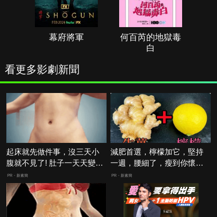
幕府將軍
何百芮的地獄毒
白
看更多影劇新聞
起床就先做件事，沒三天小
減肥首選，檸檬加它，堅持
腹就不見了! 肚子一天天變
一週，腰細了，瘦到你懷疑
小！
人生
PR・新素簡
PR・新素簡