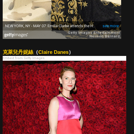
克萊兒丹妮絲
（
Claire Danes
）
Embed from Getty Images