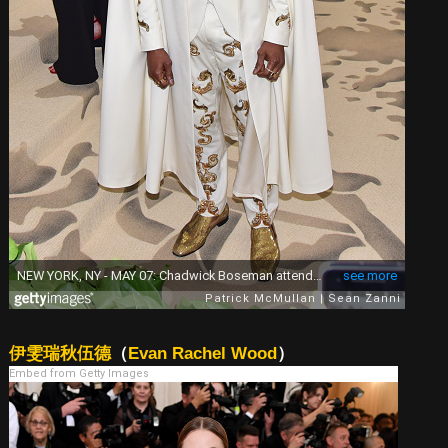
伊雯瑞秋伍德
（
Evan Rachel Wood
）
Embed from Getty Images