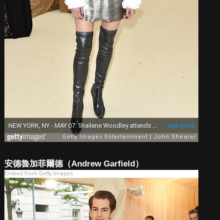
安德魯加菲爾德（Andrew Garfield）
Embed from Getty Images