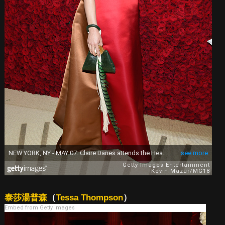
泰莎湯普森
（
Tessa Thompson
）
Embed from Getty Images