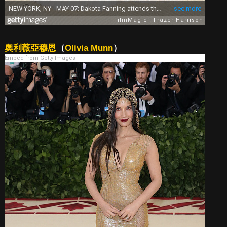
奧利薇亞穆恩
（
Olivia Munn
）
Embed from Getty Images