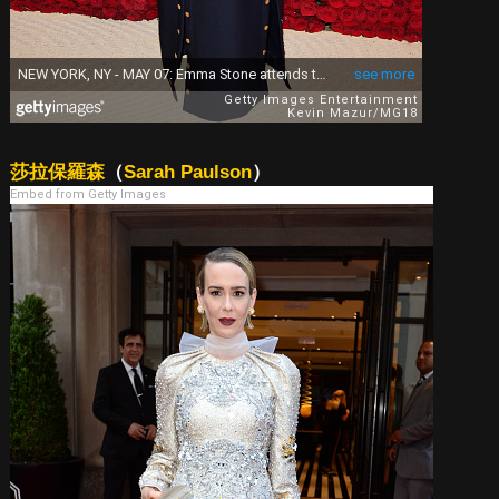
莎拉保羅森
（
Sarah Paulson
）
Embed from Getty Images