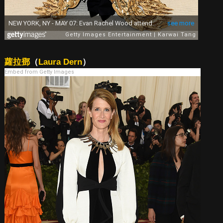
蘿拉鄧
（
Laura Dern
）
Embed from Getty Images