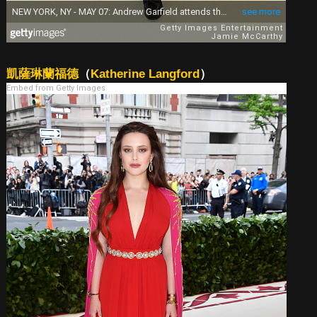
凱薩琳蘭福德
（
Katherine Langford
）
Embed from Getty Images