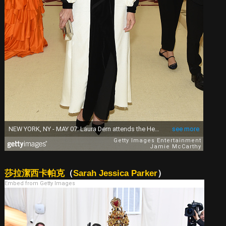
莎拉潔西卡帕克
（
Sarah Jessica Parker
）
Embed from Getty Images