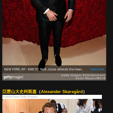
亞歷山大史柯斯嘉
（
Alexander Skarsgård
）
Embed from Getty Images