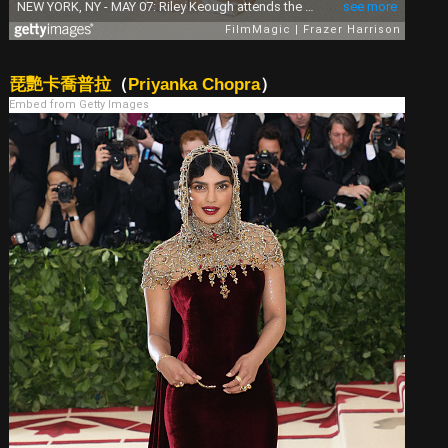
琵艷卡喬普拉
（
Priyanka Chopra
）
Embed from Getty Images