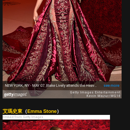
艾瑪史東
（
Emma Stone
）
Embed from Getty Images