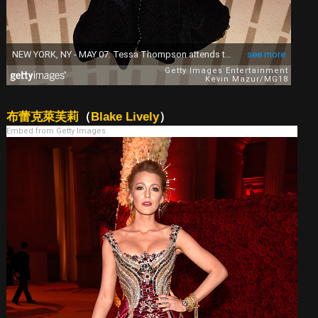
布蕾克萊芙莉
（
Blake Lively
）
Embed from Getty Images