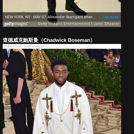
查德威克鮑斯曼（Chadwick Boseman）
Embed from Getty Images