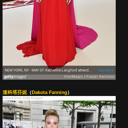
達科塔芬妮
（
Dakota Fanning
）
Embed from Getty Images