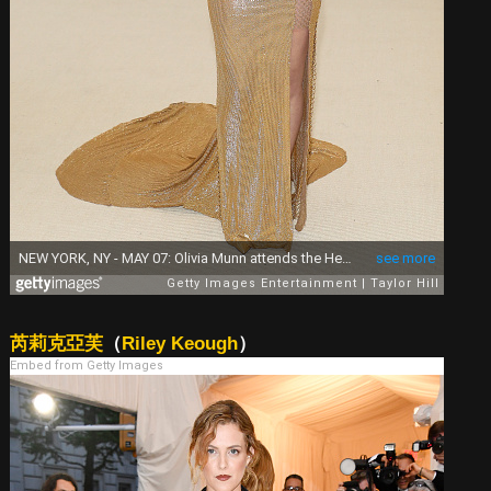
芮莉克亞芙
（
Riley Keough
）
Embed from Getty Images