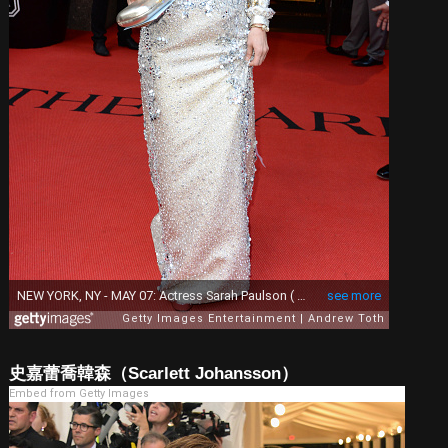
史嘉蕾喬韓森（Scarlett Johansson）
Embed from Getty Images