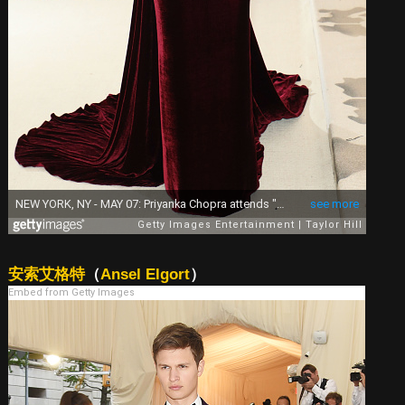
安索艾格特
（
Ansel Elgort
）
Embed from Getty Images