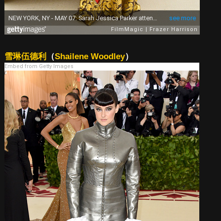
雪琳伍德利
（
Shailene Woodley
）
Embed from Getty Images