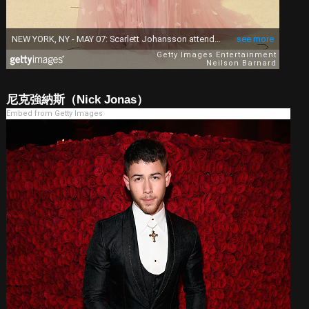
尼克強納斯（Nick Jonas）
Embed from Getty Images