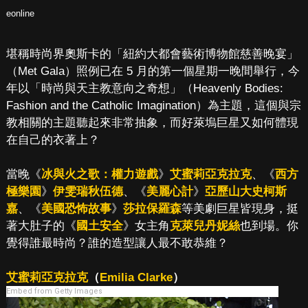
eonline
堪稱時尚界奧斯卡的「紐約大都會藝術博物館慈善晚宴」
（Met Gala）照例已在 5 月的第一個星期一晚間舉行，今
年以「時尚與天主教意向之奇想」（Heavenly Bodies:
Fashion and the Catholic Imagination）為主題，這個與宗
教相關的主題聽起來非常抽象，而好萊塢巨星又如何體現
在自己的衣著上？
當晚《
冰與火之歌：權力遊戲
》
艾蜜莉亞克拉克
、《
西方
極樂園
》
伊雯瑞秋伍德
、《
美麗心計
》
亞歷山大史柯斯
嘉
、《
美國恐怖故事
》
莎拉保羅森
等美劇巨星皆現身，挺
著大肚子的《
國土安全
》女主角
克萊兒丹妮絲
也到場。你
覺得誰最時尚？誰的造型讓人最不敢恭維？
艾蜜莉亞克拉克
（
Emilia Clarke
）
Embed from Getty Images