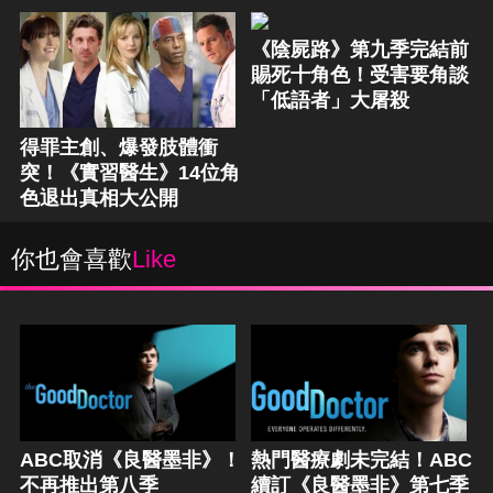
《陰屍路》第九季完結前
賜死十角色！受害要角談
「低語者」大屠殺
得罪主創、爆發肢體衝
突！《實習醫生》14位角
色退出真相大公開
你也會喜歡
Like
ABC取消《良醫墨非》！
熱門醫療劇未完結！ABC
不再推出第八季
續訂《良醫墨非》第七季