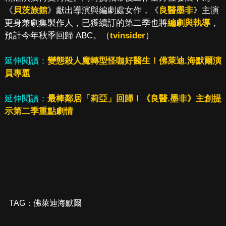
《
貝茨旅館
》獻出導演與編劇處女作，《
良醫墨非
》主演
更身兼劇集製作人，已獲續訂的第二季也將
編劇與執導
，
預計今年秋季回歸 ABC。（
tvinsider
）
延伸閱讀：
變態殺人魔轉型怪咖好醫生！佛萊迪.海默爾演
員專題
延伸閱讀：
最棒鄰居「莉亞」回歸！《良醫.墨非》主創提
示第二季重點劇情
TAG：
佛萊迪海默爾