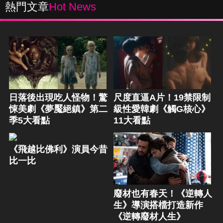
熱門文章
Hot News
日落後出現吃人怪物！驚
尺度直逼A片！19禁限制
悚美劇《夢魘絕鎮》第二
級性愛韓劇《觸G核心》
季5大看點
11大看點
《飛越比佛利》演員今昔
比一比
廢材也有春天！《逆轉人
生》導演搭檔打造新作
《逆轉廢材人生》