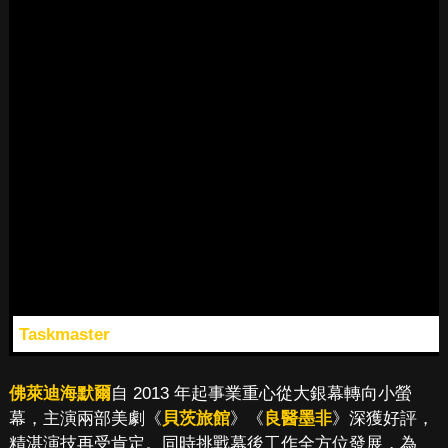
Taskmaster
佛萊迪海默爾
自 2013 年起事業重心從大銀幕轉向小螢
幕，主演兩部美劇《
貝茨旅館
》《
良醫墨非
》深獲好評，
精湛演技再受肯定。同時挑戰幕後工作全方位發展，為