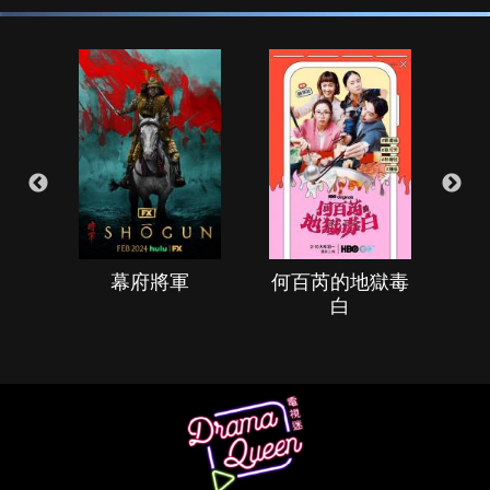
幕府將軍
何百芮的地獄毒
白