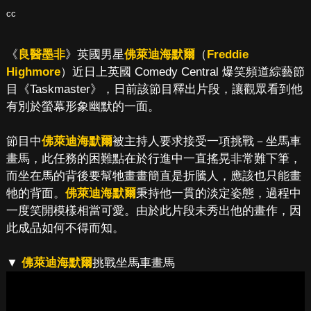
cc
《
良醫墨非
》英國男星
佛萊迪海默爾
（
Freddie
Highmore
）近日上英國 Comedy Central 爆笑頻道綜藝節
目《Taskmaster》，日前該節目釋出片段，讓觀眾看到他
有別於螢幕形象幽默的一面。
節目中
佛萊迪海默爾
被主持人要求接受一項挑戰－坐馬車
畫馬，此任務的困難點在於行進中一直搖晃非常難下筆，
而坐在馬的背後要幫牠畫畫簡直是折騰人，應該也只能畫
牠的背面。
佛萊迪海默爾
秉持他一貫的淡定姿態，過程中
一度笑開模樣相當可愛。由於此片段未秀出他的畫作，因
此成品如何不得而知。
▼
佛萊迪海默爾
挑戰坐馬車畫馬