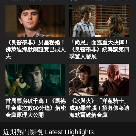
「尚恩」面臨重大抉擇！
《良醫墨非》男星秘婚！
《良醫墨非》統籌談第四
佛萊迪海默爾證實已成人
季驚人發展
夫
首周票房破千萬！《馬德
《冰與火》「洋蔥騎士」
里金庫盜數90分鐘》解密
成犯罪首腦！招募佛萊迪
金庫原理大公開
海默爾破解金庫
近期熱門影視 Latest Highlights