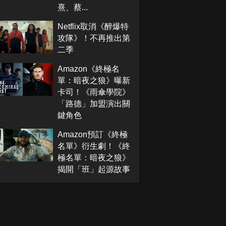
熹、蔡...
Netflix取消《醉爆特
攻隊》！不再推出第
二季
Amazon《終極名
單：暗夜之狼》曝新
卡司！《雨傘學院》
「路德」加盟演出關
鍵角色
Amazon預訂《終極
名單》衍生劇！《終
極名單：暗夜之狼》
揭開「班」起源故事