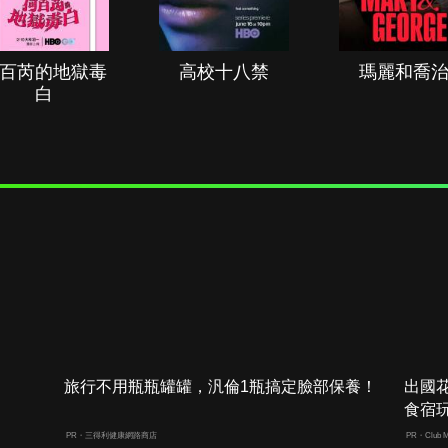
百芮的地獄毒
高校十八禁
瑪麗和喬
白
旅行不用瓶瓶罐罐，汎倫1瓶搞定臉部保養！
出國
食宿
PR・三得利健康網路商店
PR・Club M