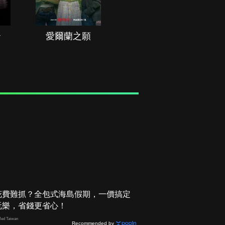
治
愛爾蘭之願
空戰群英
花費難抓？全包式海島假期，一價搞定
玩樂，省錢更省心！
ed Taiwan
Recommended by