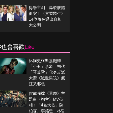
得罪主創、爆發肢體
衝突！《實習醫生》
14位角色退出真相
大公開
你也會喜歡
Like
比爾史柯斯嘉翻轉
「小丑」形象！初代
「琴葛雷」化身反派
大讚《滅世男孩》瘋
狂又邪惡
賀歲強檔《還錢》主
題曲〈掏空〉MV亮
相！「4名大盜」陳
柏霖、李銘忠、林哲