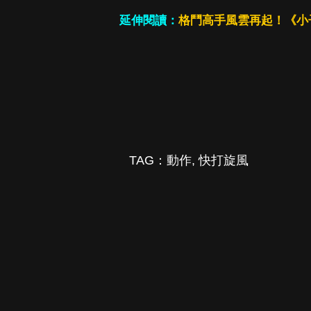
延伸閱讀：
格鬥高手風雲再起！《小子
TAG：
動作
,
快打旋風