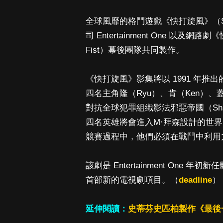
全球風靡的格鬥遊戲《快打旋風》（Str
司 Entertainment One 以及網路劇《快
Fist）幕後團隊共同製作。
《快打旋風》影集將以 1991 年
四名主角隆（Ryu）、肯（Ken）、蓋爾
對抗全球犯罪組織影法邪惡帝國（Shad
四名英雄將會進入M·拜森設計的世
競賽過程中，他們必須在戰鬥中利用
該劇是 Entertainment One 
首部新的電視劇項目。（
deadline
）
延伸閱讀：
史蒂芬史匹柏製作《最後