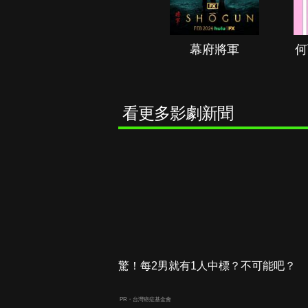
秘境春光
幕府將軍
何
看更多影劇新聞
驚！每2男就有1人中標？不可能吧？
PR・台灣癌症基金會