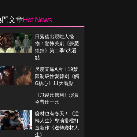
熱門文章
Hot News
日落後出現吃人怪
物！驚悚美劇《夢魘
絕鎮》第二季5大看
點
尺度直逼A片！19禁
限制級性愛韓劇《觸
G核心》11大看點
《飛越比佛利》演員
今昔比一比
廢材也有春天！《逆
轉人生》導演搭檔打
造新作《逆轉廢材人
生》