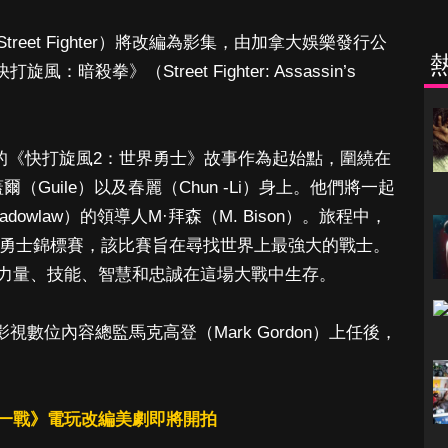
eet Fighter）將改編為影集，由加拿大娛樂發行公
打旋風：暗殺拳》（Street Fighter: Assassin’s
推出的《快打旋風2：世界勇士》故事作為起始點，圍繞在
（Guile）以及春麗（Chun -Li）身上。他們將一起
owlaw）的領導人M·拜森（M. Bison）。旅程中，
界勇士錦標賽，該比賽旨在尋找世界上最強大的戰士。
力量、技能、智慧和忠誠在這場大戰中生存。
年初新任影視數位內容總監馬克高登（Mark Gordon）上任後，
一戰》電玩改編美劇即將開拍