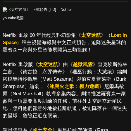
youtube截圖
Netflix 重啟 60 年代經典科幻影集《
太空迷航
》（
Lost in
Space
）釋主視覺海報與中文正式預告，迫降迷失星球的
羅賓森一家與外星智能展開第三類接觸！
Netflix 重啟版《
太空迷航
》由《
越獄風雲
》查克埃斯特林
主創、《德古拉：永咒傳奇》《獵巫行動：大滅絕》編劇
搭檔馬特沙撒馬（Matt Sazama）與伯克夏普萊斯（Burk
Sharpless）編劇，《
冰與火之歌：權力遊戲
》尼爾馬歇
爾（Neil Marshall）執導多集內容。劇情描述羅賓森一家
參與一項需要高度訓練的任務，前往外太空建立新殖民
地，怎料他們卻意外地被拉離軌道，被迫降落在一個迷失
的星球，危險正近在眼前。
演員陣容為《
國土安全
》男星拉薩傑佛瑞（Raza