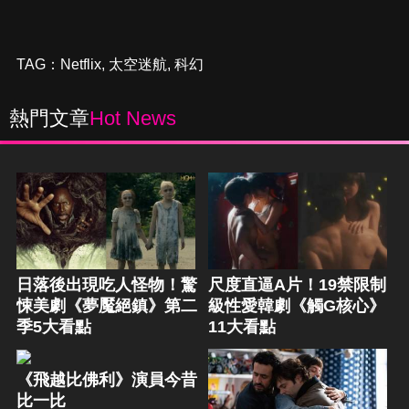
TAG：
Netflix
,
太空迷航
,
科幻
熱門文章
Hot News
日落後出現吃人怪物！驚
尺度直逼A片！19禁限制
悚美劇《夢魘絕鎮》第二
級性愛韓劇《觸G核心》
季5大看點
11大看點
《飛越比佛利》演員今昔
比一比