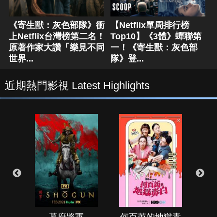
《寄生獸：灰色部隊》衝
【Netflix單周排行榜
上Netflix台灣榜第二名！
Top10】《3體》蟬聯第
原著作家大讚「樂見不同
一！《寄生獸：灰色部
世界...
隊》登...
近期熱門影視 Latest Highlights
幕府將軍
何百芮的地獄毒