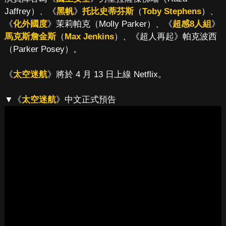
Jaffrey）、《
黑帆
》
托比史蒂芬斯
（
Toby Stephens
）、
《
化外國度
》茉莉帕克（Molly Parker）、《
超感8人組
》
馬克斯詹金斯
（
Max Jenkins
）、《超人再起》帕克波西
（Parker Posey）。
《
太空迷航
》將於 4 月 13 日上線 Netflix。
▼《
太空迷航
》中文正式預告