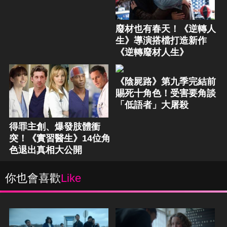
廢材也有春天！《逆轉人
生》導演搭檔打造新作
《逆轉廢材人生》
《陰屍路》第九季完結前
賜死十角色！受害要角談
「低語者」大屠殺
得罪主創、爆發肢體衝
突！《實習醫生》14位角
色退出真相大公開
你也會喜歡
Like