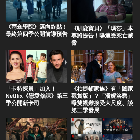
《雨傘學院》邁向終點！
《馴鹿寶貝》「瑪莎」本
最終第四季公開前導預告
尊將提告！曝遭受死亡威
脅
「卡特探員」加入！
《柏捷頓家族》有「闔家
Netflix《戀愛修課》第三
觀賞版」？「潘妮洛碧」
季公開新卡司
曝雙親難接受大尺度、談
第三季發展