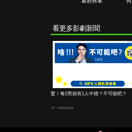
秘境春光
幕府將軍
何
看更多影劇新聞
驚！每2男就有1人中標？不可能吧？
PR・台灣癌症基金會