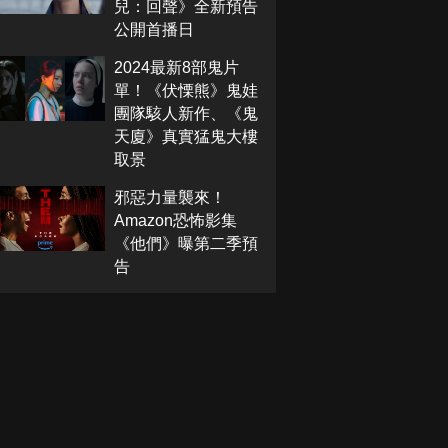
兒：回聲》全新預告
公開首播日
2024最新8部鬼片
單！《伏慄熊》鬼娃
團隊駭人新作、《鬼
天廈》真實猛鬼大樓
取景
邪惡力量襲來！
Amazon恐怖影集
《他們》曝第二季預
告