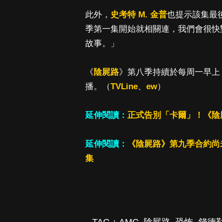
此外，
史考特 M. 金普
也提示該集最
季第一集開始就相關連，我們會很快
故事。」
《
陰屍路
》第八季持續於每周一早上 11
播。（
TVLine
、
ew
）
延伸閱讀：
正式告別「卡爾」！《陰
延伸閱讀：
《陰屍路》第九季合約尚
集