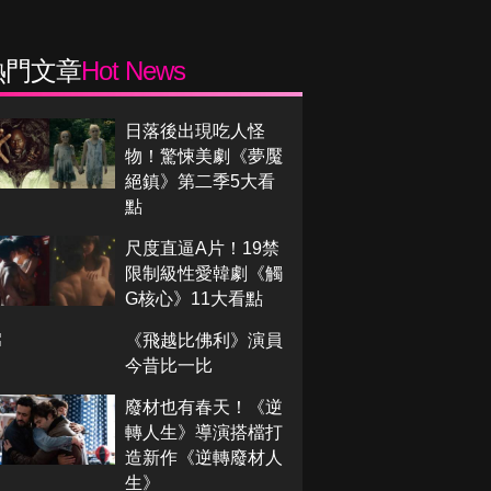
熱門文章
Hot News
日落後出現吃人怪
物！驚悚美劇《夢魘
絕鎮》第二季5大看
點
尺度直逼A片！19禁
限制級性愛韓劇《觸
G核心》11大看點
《飛越比佛利》演員
今昔比一比
廢材也有春天！《逆
轉人生》導演搭檔打
造新作《逆轉廢材人
生》