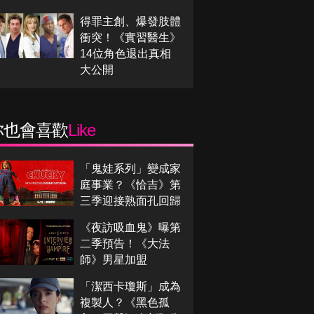
得罪主創、爆發肢體
衝突！《實習醫生》
14位角色退出真相
大公開
你也會喜歡
Like
「鬼娃系列」變成家
庭事業？《恰吉》第
三季迎接熟面孔回歸
《夜訪吸血鬼》曝第
二季預告！《大法
師》男星加盟
「潔西卡瓊斯」成為
複製人？《黑色孤