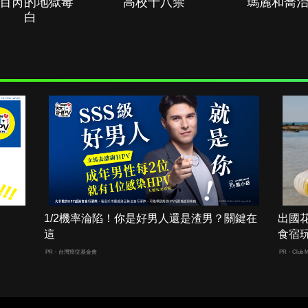
百芮的地獄毒
高校十八禁
瑪麗和喬
白
1/2機率淪陷！你是好男人還是渣男？關鍵在
出國
這
食宿
PR・台灣癌症基金會
PR・Club M