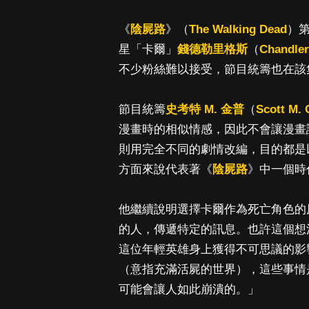
《
陰屍路
》（
The Walking Dead
）
星「卡爾」
錢德勒里格斯
（
Chandler
不少粉絲難以接受，節目統籌也在該
節目統籌
史考特 M. 金普
（
Scott M. 
漫畫時的相似情感，因此不會讓漫畫
則用完全不同的劇情改編，目的都是
方面來說代表著《
陰屍路
》中一個時
他繼續說明選擇卡爾作為死亡角色的
的人，傳遞特定的訊息。也許這個想
這位年輕英雄身上獲得不可思議的影
（意指充滿活屍的世界），這些事情
可能會讓人如此崩潰的。」