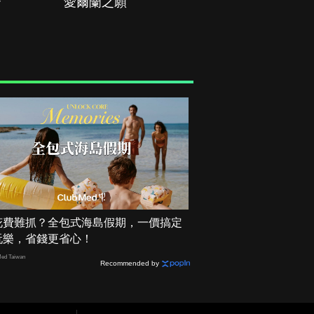
治
愛爾蘭之願
空戰群英
花費難抓？全包式海島假期，一價搞定
玩樂，省錢更省心！
ed Taiwan
Recommended by