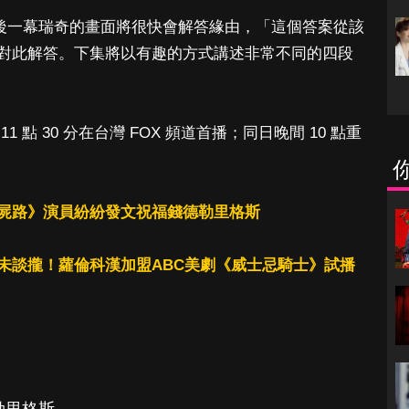
後一幕瑞奇的畫面將很快會解答緣由，「這個答案從該
對此解答。下集將以有趣的方式講述非常不同的四段
 點 30 分在台灣 FOX 頻道首播；同日晚間 10 點重
屍路》演員紛紛發文祝福
錢德勒里格斯
未談攏！蘿倫科漢加盟ABC美劇《威士忌騎士》試播