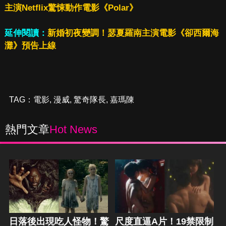
主演Netflix驚悚動作電影《Polar》
延伸閱讀：
新婚初夜變調！瑟夏羅南主演電影《卻西爾海
灘》預告上線
TAG：
電影
,
漫威
,
驚奇隊長
,
嘉瑪陳
熱門文章
Hot News
日落後出現吃人怪物！驚
尺度直逼A片！19禁限制