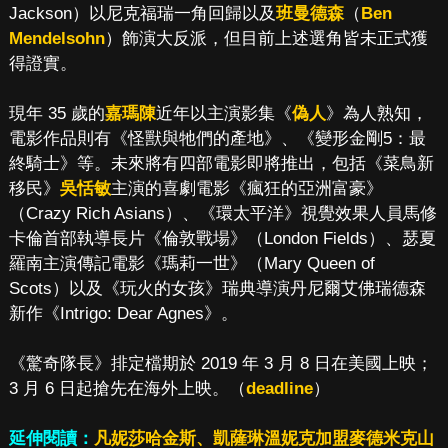
Jackson）以尼克福瑞一角回歸以及
班曼德森
（
Ben
Mendelsohn
）飾演大反派，但目前上述選角皆未正式獲
得證實。
現年 35 歲的
嘉瑪陳
近年以主演影集《
偽人
》為人熟知，
電影作品則有《怪獸與牠們的產地》、《變形金剛5：最
終騎士》等。未來將有四部電影即將推出，包括《菜鳥新
移民》
吳恬敏
主演的喜劇電影《瘋狂的亞洲富豪》
（Crazy Rich Asians）、《環太平洋》視覺效果人員馬修
卡倫首部執導長片《倫敦戰場》（London Fields）、瑟夏
羅南主演傳記電影《瑪莉一世》（Mary Queen of
Scots）以及《玩火的女孩》瑞典導演丹尼爾艾佛瑞德森
新作《Intrigo: Dear Agnes》。
《驚奇隊長》排定檔期於 2019 年 3 月 8 日在美國上映；
3 月 6 日起搶先在海外上映。（
deadline
）
延伸閱讀：
凡妮莎哈金斯、凱薩琳溫妮克加盟麥德米克山