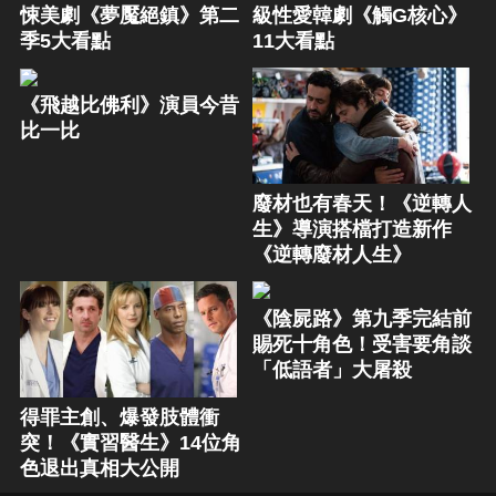
悚美劇《夢魘絕鎮》第二
級性愛韓劇《觸G核心》
季5大看點
11大看點
《飛越比佛利》演員今昔
比一比
廢材也有春天！《逆轉人
生》導演搭檔打造新作
《逆轉廢材人生》
《陰屍路》第九季完結前
賜死十角色！受害要角談
「低語者」大屠殺
得罪主創、爆發肢體衝
突！《實習醫生》14位角
色退出真相大公開