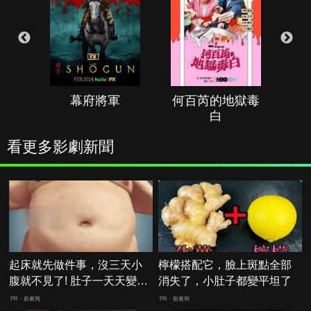
幕府將軍
何百芮的地獄毒
白
看更多影劇新聞
起床就先做件事，沒三天小
檸檬搭配它，臉上斑點全部
腹就不見了! 肚子一天天變
消失了，小肚子都變平坦了
小！
PR・新素簡
PR・新素簡