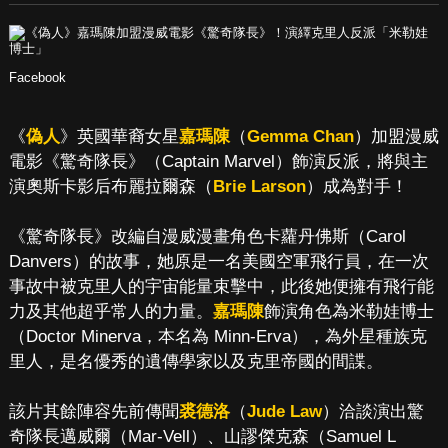
Facebook
《
偽人
》英國華裔女星
嘉瑪陳
（
Gemma Chan
）加盟漫威
電影《驚奇隊長》（Captain Marvel）飾演反派，將與主
演奧斯卡影后布麗拉爾森（
Brie Larson
）成為對手！
《驚奇隊長》改編自漫威漫畫角色卡蘿丹佛斯（Carol
Danvers）的故事，她原是一名美國空軍飛行員，在一次
事故中被克里人的宇宙能量束擊中，此後她便擁有飛行能
力及其他超乎常人的力量。
嘉瑪陳
飾演角色為米勒娃博士
（Doctor Minerva，本名為 Minn-Erva），為外星種族克
里人，是名優秀的遺傳學家以及克里帝國的間諜。
該片其餘陣容先前傳聞
裘德洛
（
Jude Law
）洽談演出驚
奇隊長邁威爾（Mar-Vell）、山謬傑克森（Samuel L