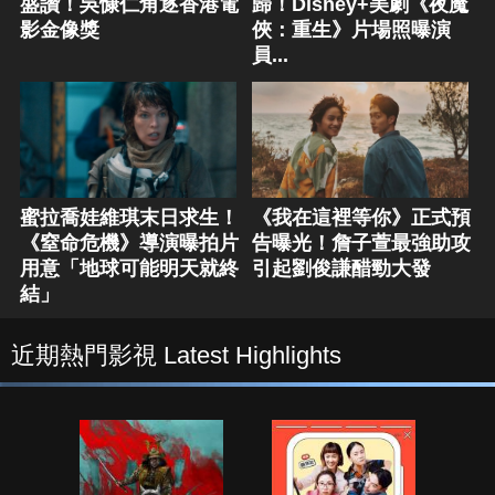
盛讚！吳慷仁角逐香港電
歸！Disney+美劇《夜魔
影金像獎
俠：重生》片場照曝演
員...
蜜拉喬娃維琪末日求生！
《我在這裡等你》正式預
《窒命危機》導演曝拍片
告曝光！詹子萱最強助攻
用意「地球可能明天就終
引起劉俊謙醋勁大發
結」
近期熱門影視 Latest Highlights