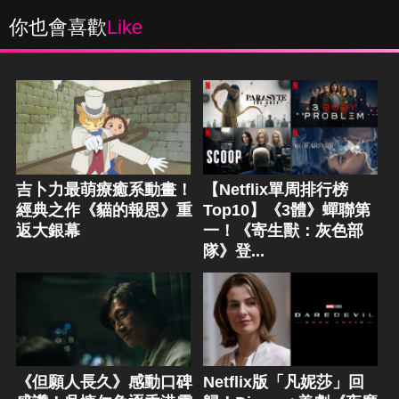
你也會喜歡
Like
吉卜力最萌療癒系動畫！
【Netflix單周排行榜
經典之作《貓的報恩》重
Top10】《3體》蟬聯第
返大銀幕
一！《寄生獸：灰色部
隊》登...
《但願人長久》感動口碑
Netflix版「凡妮莎」回