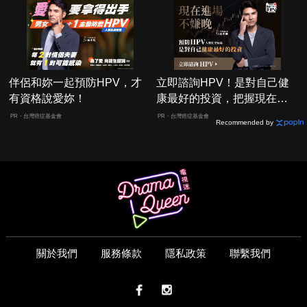
伴侶和妳一起預防HPV，才
立即諮詢HPV！是對自己健
有資格說愛妳！
康最好的投資，把握現在不
嫌晚！
PR・台灣癌症基金會
PR・台灣癌症基金會
Recommended by
關於我們
服務條款
隱私政策
聯繫我們