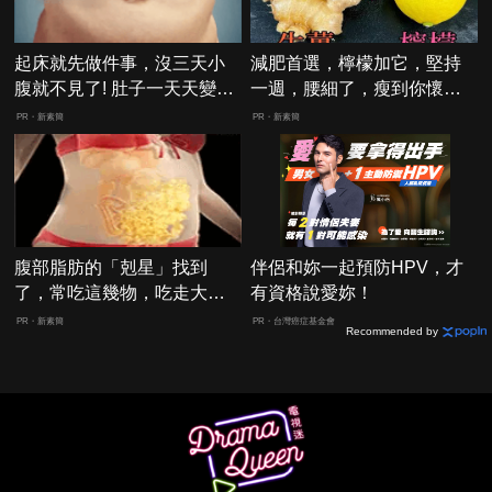
起床就先做件事，沒三天小
減肥首選，檸檬加它，堅持
腹就不見了! 肚子一天天變
一週，腰細了，瘦到你懷疑
小！
人生
PR・新素簡
PR・新素簡
腹部脂肪的「剋星」找到
伴侶和妳一起預防HPV，才
了，常吃這幾物，吃走大肚
有資格說愛妳！
囊，瘦出小蠻腰
PR・新素簡
PR・台灣癌症基金會
Recommended by