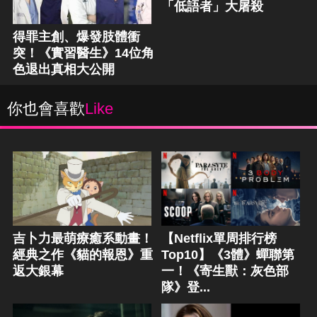
「低語者」大屠殺
得罪主創、爆發肢體衝
突！《實習醫生》14位角
色退出真相大公開
你也會喜歡
Like
吉卜力最萌療癒系動畫！
【Netflix單周排行榜
經典之作《貓的報恩》重
Top10】《3體》蟬聯第
返大銀幕
一！《寄生獸：灰色部
隊》登...