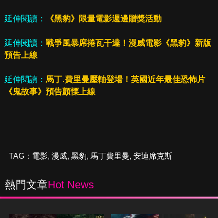
延伸閱讀：
《黑豹》限量電影週邊贈獎活動
延伸閱讀：
戰爭風暴席捲瓦干達！漫威電影《黑豹》新版
預告上線
延伸閱讀：
馬丁.費里曼壓軸登場！英國近年最佳恐怖片
《鬼故事》預告顫慄上線
TAG：
電影
,
漫威
,
黑豹
,
馬丁費里曼
,
安迪席克斯
熱門文章
Hot News