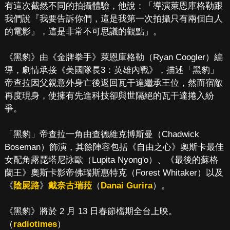
有這次截然不同的拍攝體驗，他說：「導演萊恩庫格勒跟
我們說『我要告訴你們，這是我第一次拍攝只有兩個白人
的電影』，這是非常不可思議的觀點」。
《黑豹》由《金牌拳手》萊恩庫格勒（Ryan Coogler）編
導，劇情承接《美國隊長3：英雄內戰》，描述「黑豹」
帝查拉因父親意外身亡後返回瓦干達繼承王位，然而宿敵
再度現身，使擁有先進科技卻與世隔絕的瓦干達捲入紛
爭。
「黑豹」帝查拉一角由查德維克博斯曼（Chadwick
Boseman）飾演，其餘陣容包括《自由之心》奧斯卡最佳
女配角露琵塔尼詠歐（Lupita Nyong'o）、《最後的蘇格
蘭王》奧斯卡影帝佛瑞斯惠特克（Forest Whitaker）以及
《
陰屍路
》
戴奈古瑞菈
（
Danai Gurira
）。
《黑豹》將於 2 月 13 日春節檔期全台上映。
（
radiotimes
）