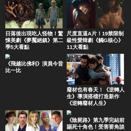
日落後出現吃人怪物！驚
尺度直逼A片！19禁限制
悚美劇《夢魘絕鎮》第二
級性愛韓劇《觸G核心》
季5大看點
11大看點
《飛越比佛利》演員今昔
比一比
廢材也有春天！《逆轉人
生》導演搭檔打造新作
《逆轉廢材人生》
《陰屍路》第九季完結前
賜死十角色！受害要角談