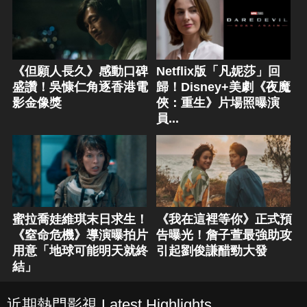
《但願人長久》感動口碑
Netflix版「凡妮莎」回
盛讚！吳慷仁角逐香港電
歸！Disney+美劇《夜魔
影金像獎
俠：重生》片場照曝演
員...
蜜拉喬娃維琪末日求生！
《我在這裡等你》正式預
《窒命危機》導演曝拍片
告曝光！詹子萱最強助攻
用意「地球可能明天就終
引起劉俊謙醋勁大發
結」
近期熱門影視 Latest Highlights