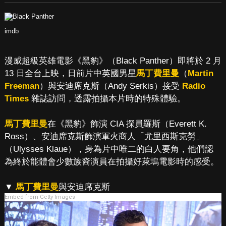
imdb
漫威超級英雄電影《黑豹》（Black Panther）即將於 2 月
13 日全台上映，日前片中英國男星
馬丁費里曼
（
Martin
Freeman
）與安迪席克斯（Andy Serkis）接受
Radio
Times
雜誌訪問，透露拍攝本片時的特殊體驗。
馬丁費里曼
在《黑豹》飾演 CIA 探員羅斯（Everett K.
Ross）、安迪席克斯飾演軍火商人「尤里西斯克勞」
（Ulysses Klaue），身為片中唯二的白人要角，他們認
為終於能體會少數族裔演員在拍攝好萊塢電影時的感受。
▼
馬丁費里曼
與安迪席克斯
Embed from Getty Images