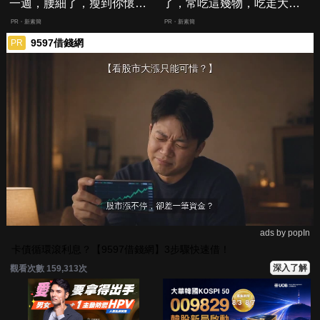
一週，腰細了，瘦到你懷疑
了，常吃這幾物，吃走大肚
人生
囊，瘦出小蠻腰
PR・新素簡
PR・新素簡
9597借錢網
PR
ads by popIn
卡債循環滾利息？【9597借錢網】3步驟快速借！
深入了解
觀看次數 159,313次