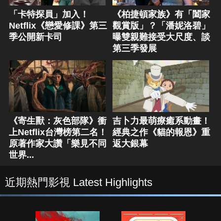
「卡特探員」加入！
《柏捷頓家族》有「闔家
Netflix《戀愛修課》第三
觀賞版」？「潘妮洛碧」
季公開新卡司
曝雙親難接受大尺度、談
第三季發展
《寄生獸：灰色部隊》衝
吉卜力最萌療癒系動畫！
上Netflix台灣榜第二名！
經典之作《貓的報恩》重
原著作家大讚「樂見不同
返大銀幕
世界...
近期熱門影視 Latest Highlights