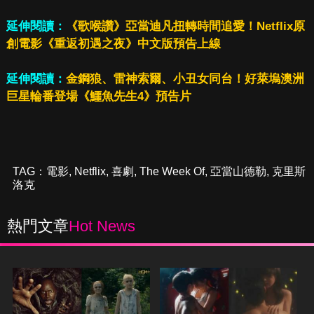
延伸閱讀：
《歌喉讚》亞當迪凡扭轉時間追愛！Netflix原
創電影《重返初遇之夜》中文版預告上線
延伸閱讀：
金鋼狼、雷神索爾、小丑女同台！好萊塢澳洲
巨星輪番登場《鱷魚先生4》預告片
TAG：
電影
,
Netflix
,
喜劇
,
The Week Of
,
亞當山德勒
,
克里斯
洛克
熱門文章
Hot News