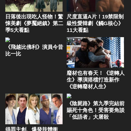
日落後出現吃人怪物！驚
尺度直逼A片！19禁限制
悚美劇《夢魘絕鎮》第二
級性愛韓劇《觸G核心》
季5大看點
11大看點
《飛越比佛利》演員今昔
比一比
廢材也有春天！《逆轉人
生》導演搭檔打造新作
《逆轉廢材人生》
《陰屍路》第九季完結前
賜死十角色！受害要角談
「低語者」大屠殺
得罪主創、爆發肢體衝