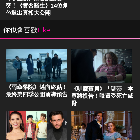
突！《實習醫生》14位角
色退出真相大公開
你也會喜歡
Like
《雨傘學院》邁向終點！
《馴鹿寶貝》「瑪莎」本
最終第四季公開前導預告
尊將提告！曝遭受死亡威
脅