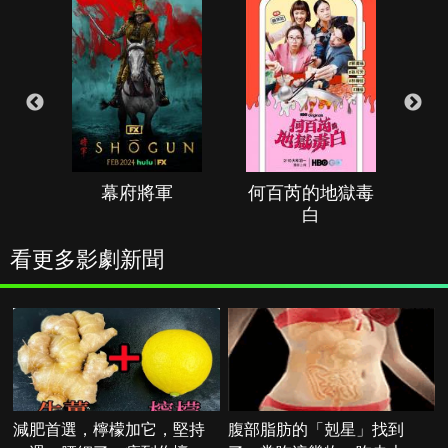
幕府將軍
何百芮的地獄毒
白
看更多影劇新聞
減肥首選，檸檬加它，堅持
腹部脂肪的「剋星」找到