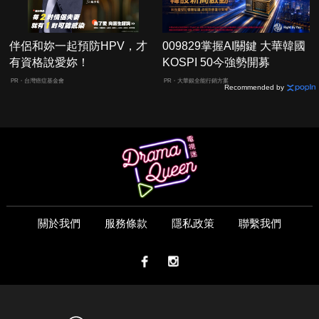
伴侶和妳一起預防HPV，才
009829掌握AI關鍵 大華韓國
有資格說愛妳！
KOSPI 50今強勢開募
PR・台灣癌症基金會
PR・大華銀全能行銷方案
Recommended by
關於我們
服務條款
隱私政策
聯繫我們