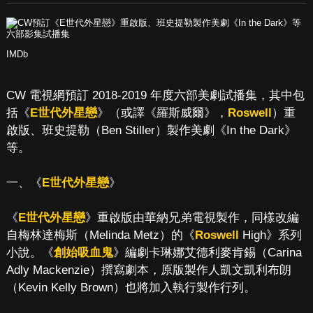
IMDb
CW 電視網預訂 2018-2019 年度六部美劇試播集，其中包
括《
E世代外星戀
》（或譯《羅斯威爾》，
Roswell
）重
啟版、班史提勒（Ben Stiller）製作美劇《In the Dark》
等。
一、《
E世代外星戀
》
《
E世代外星戀
》重啟版由華納兄弟電視製作，同樣改編
自梅林達梅斯（Melinda Metz）的《
Roswell
High》系列
小說。《
創始吸血鬼
》編劇卡琳娜艾德利麥肯錫（Carina
Adly Mackenzie）撰寫劇本，原版製作人凱文凱利布朗
（Kevin Kelly Brown）也將加入執行製作行列。