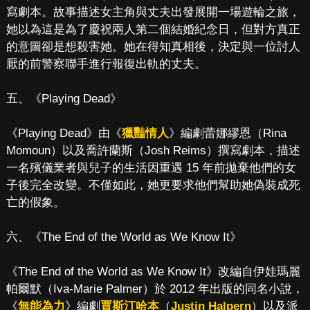
寫劇本。故事描述女主角與丈夫出發展開一場遊輪之旅，
她以為這是為了慶祝兩人第二個結婚紀念日，但對方真正
的意圖卻是想殺害她。她在得知真相後，決定與一位討人
厭的前警察聯手進行報復出軌的丈夫。
五、《Playing Dead》
《Playing Dead》由《
獵豔情人
》編劇蕾娜繆恩（Rina
Momoun）以及喬許蘭斯（Josh Reims）撰寫劇本，描述
一名殯儀業者與兒子的生活因重遇 15 年前拋棄他們的女
子後完全改變。不僅如此，她更要求他們幫助她偽裝成死
亡的假象。
六、《The End of the World as We Know It》
《The End of the World as We Know It》改編自伊娃瑪麗
帕爾默（Iva-Marie Palmer）於 2012 年出版的同名小說，
《
無能為力
》編劇
賈斯汀哈本
（
Justin Halpern
）以及派