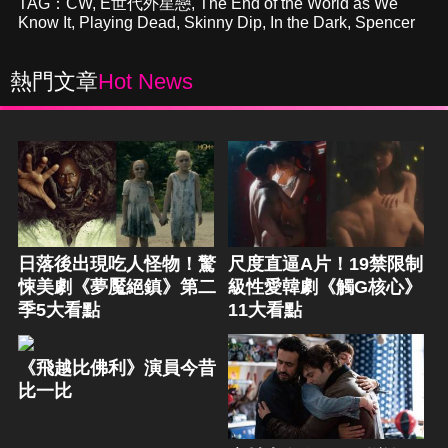
TAG：
CW
,
E世代外星戀
,
The End of the World as We
Know It
,
Playing Dead
,
Skinny Dip
,
In the Dark
,
Spencer
熱門文章
Hot News
日落後出現吃人怪物！驚
尺度直逼A片！19禁限制
悚美劇《夢魘絕鎮》第二
級性愛韓劇《觸G核心》
季5大看點
11大看點
《飛越比佛利》演員今昔
比一比