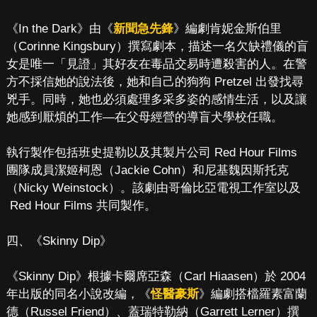
《In the Dark》由《
新聞急先鋒
》編劇肯妮金斯伯里
（Corinne Kingsbury）撰寫劇本，描述一名欠缺禮儀的盲
女是唯一「見證」其好友在毒品交易時遭殺害的人。在警
方不採信她的說法後，她和自己的狗狗 Pretzel 出發找尋
兇手。同時，她也必須處理多采多姿的感情生活，以及讓
她感到厭煩的工作—在父母經營的導盲犬學校任職。
執行製作包括班史提勒以及其製片公司 Red Hour Films
團隊成員潔姬柯恩（Jackie Cohn）和尼基魏因斯托克
（Nicky Weinstock）。該劇由哥倫比亞電視工作室以及
Red Hour Films 共同製作。
四、《Skinny Dip》
《Skinny Dip》根據卡爾席亞森（Carl Hiaasen）於 2004
年出版的同名小說改編，《
怪醫豪斯
》編劇搭檔羅素富蘭
德（Russel Friend）、蓋瑞特勒納（Garrett Lerner）撰