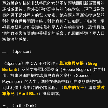
重啟版劇情描述非法移民的女兒不情願地回到新墨西哥的
羅斯威爾後，意外發現她高中時的心儀對象，現已成為警
察的男子是外星人的驚人秘密。她在兩人重新恢復連繫並
對外星身世展開調查時，對此真相守口如瓶。但隨著一場
殘暴攻擊和政府長期掩蓋外星人存在的事實後，恐懼且仇
恨的政治輿論讓他飽受曝光的威脅，也因而摧毀了兩人日
漸越深的感情。
二、《Spencer》
《Spencer》由 CW 王牌製作人
葛瑞格貝蘭提
（
Greg
Berlanti
）及其丈夫羅比羅傑斯（Robbie Rogers）共同打
造。故事改編自橄欖球員史賓賽裴辛格（Spencer
Paysinger）的人生，圍繞在他高中時期自洛杉磯被招募
到比利佛山高中時的心路歷程。《
風中的女王
》編劇
愛波
布萊兒
（
April Blair
）撰寫劇本。
三、《In the Dark》