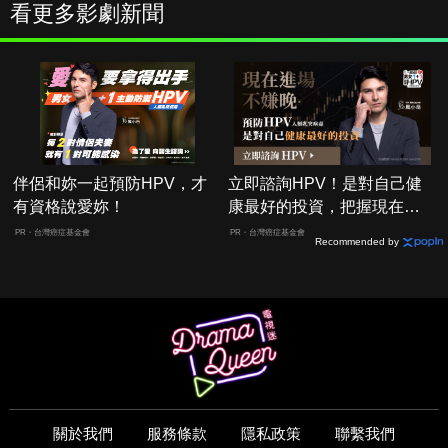
看更多影劇新聞
伴侶和妳一起預防HPV，才
立即諮詢HPV！是對自己健
有資格說愛妳！
康最好的投資，把握現在不
嫌晚！
PR・台灣癌症基金會
PR・台灣癌症基金會
Recommended by
關於我們
服務條款
隱私政策
聯繫我們