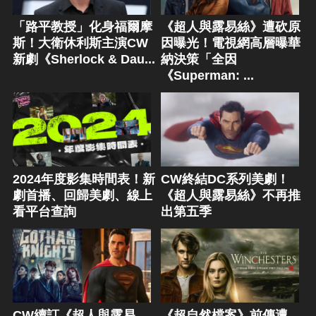
「路平教授」化身福爾摩
《超人與露易絲》遭砍原
斯！大衛休利斯主演CW
因曝光！電視網高層曝華
新劇《Sherlock & Dau...
納決策「全因
《Superman: ...
2024年度影集時間表！新
CW終結DC系列美劇！
劇首播、回歸美劇、線上
《超人與露易絲》不再推
看平台查詢
出第五季
CW續訂《超人與露易
《超自然檔案》前傳遭