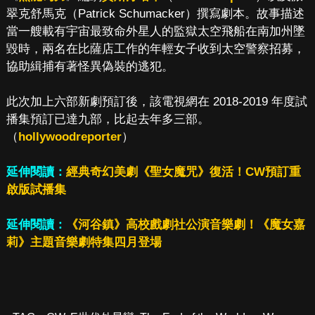
翠克舒馬克（Patrick Schumacker）撰寫劇本。故事描述
當一艘載有宇宙最致命外星人的監獄太空飛船在南加州墜
毀時，兩名在比薩店工作的年輕女子收到太空警察招募，
協助緝捕有著怪異偽裝的逃犯。
此次加上六部新劇預訂後，該電視網在 2018-2019 年度試
播集預訂已達九部，比起去年多三部。
（
hollywoodreporter
）
延伸閱讀：
經典奇幻美劇《聖女魔咒》復活！CW預訂重
啟版試播集
延伸閱讀：
《河谷鎮》高校戲劇社公演音樂劇！《魔女嘉
莉》主題音樂劇特集四月登場