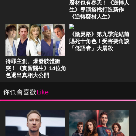
廢材也有春天！《逆轉人
生》導演搭檔打造新作
《逆轉廢材人生》
《陰屍路》第九季完結前
賜死十角色！受害要角談
「低語者」大屠殺
得罪主創、爆發肢體衝
突！《實習醫生》14位角
色退出真相大公開
你也會喜歡
Like