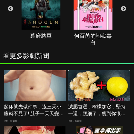
幕府將軍
何百芮的地獄毒
白
看更多影劇新聞
起床就先做件事，沒三天小
減肥首選，檸檬加它，堅持
腹就不見了! 肚子一天天變
一週，腰細了，瘦到你懷疑
小！
人生
PR・新素簡
PR・新素簡