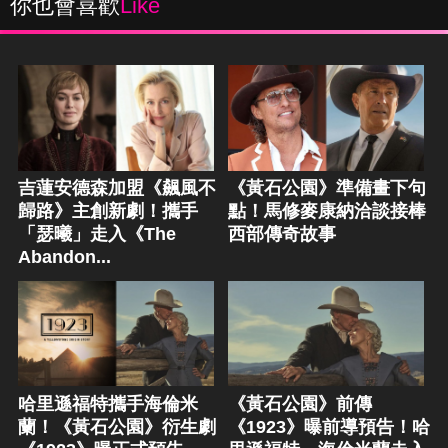
你也會喜歡
Like
吉蓮安德森加盟《飆風不
《黃石公園》準備畫下句
歸路》主創新劇！攜手
點！馬修麥康納洽談接棒
「瑟曦」走入《The
西部傳奇故事
Abandon...
哈里遜福特攜手海倫米
《黃石公園》前傳
蘭！《黃石公園》衍生劇
《1923》曝前導預告！哈