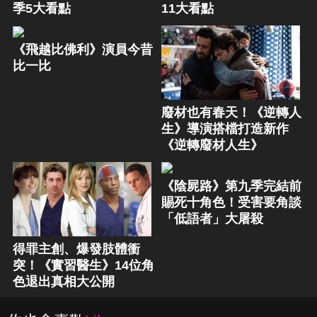
季5大看點
11大看點
《飛越比佛利》演員今昔
比一比
廢材也有春天！《逆轉人
生》導演搭檔打造新作
《逆轉廢材人生》
《陰屍路》第九季完結前
賜死十角色！受害要角談
「低語者」大屠殺
得罪主創、爆發肢體衝
突！《實習醫生》14位角
色退出真相大公開