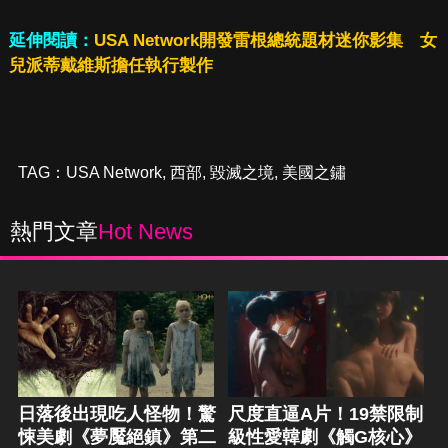
延伸閱讀：
USA Network開發雷根總統題材迷你影集 女
兒派蒂戴維斯擔任執行製作
TAG：
USA Network
,
西部
,
毀滅之境
,
美國之鏽
熱門文章
Hot News
日落後出現吃人怪物！驚
尺度直逼A片！19禁限制
悚美劇《夢魘絕鎮》第二
級性愛韓劇《觸G核心》