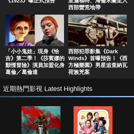
《1923》曝正式預告
里遜福特、海倫米蘭走入
西部蠻荒地帶
「小小鬼娃」現身《恰
西部犯罪影集《Dark
吉》第二季！《莎賓娜的
Winds》首曝預告！《西
顫慄冒險》演員加盟化身
方極樂園》男星追查納瓦
葛倫／葛倫達
荷族兇案
近期熱門影視 Latest Highlights