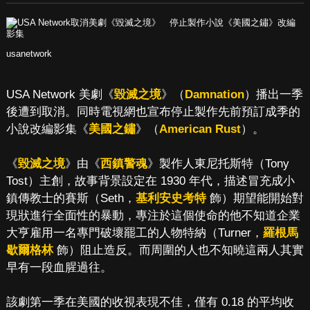
usanetwork
USA Network 美劇《
毀滅之境
》（
Damnation
）播出一季
後遭到取消。同時電視網也宣布停止製作先前預訂成季的
小說改編影集《
美國之鏽
》（
American Rust
）。
《
毀滅之境
》由《
西鎮警魂
》製作人東尼托斯特（Tony
Tost）主創，故事背景設定在 1930 年代，描述冒充成小
鎮傳教士的賽斯（Seth，
基利安史考特
飾）期望能開始對
現狀進行全面性的暴動，專注於這個使命的他不知道企業
大亨雇用一名專門破壞罷工的人物特納（Turner，
羅根馬
歇爾格林
飾）阻止造反。而周圍的人也不知曉這兩人其實
早有一段血腥過往。
該劇第一季在美國的收視表現不佳，僅有 0.18 的平均收