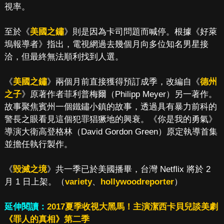
視率。
至於《
美國之鏽
》則是因為卡司問題而喊停。根據《好萊
塢報導者》指出，電視網過去幾個月向多位知名男星接
洽，但最終無法順利找到人選。
《
美國之鏽
》兩個月前直接獲得預訂成季，改編自《
德州
之子
》原著作者菲利普梅爾（Philipp Meyer）另一著作。
故事聚焦賓州一個鐵鏽小鎮的故事，透過具有暴力前科的
警長之眼看見這個犯罪猖獗地的興衰。《你是我的勇氣》
導演大衛高登格林（David Gordon Green）原定執導首集
並擔任執行製作。
《
毀滅之境
》共一季已於美國播畢，台灣 Netflix 將於 2
月 1 日上架。（
variety
、
hollywoodreporter
）
延伸閱讀：
2017夏季收視大黑馬！主演潔西卡貝兒談美劇
《罪人的真相》第二季