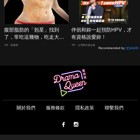
腹部脂肪的「剋星」找到
伴侶和妳一起預防HPV，才
了，常吃這幾物，吃走大肚
有資格說愛妳！
囊，瘦出小蠻腰
PR・新素簡
PR・台灣癌症基金會
Recommended by
關於我們
服務條款
隱私政策
聯繫我們