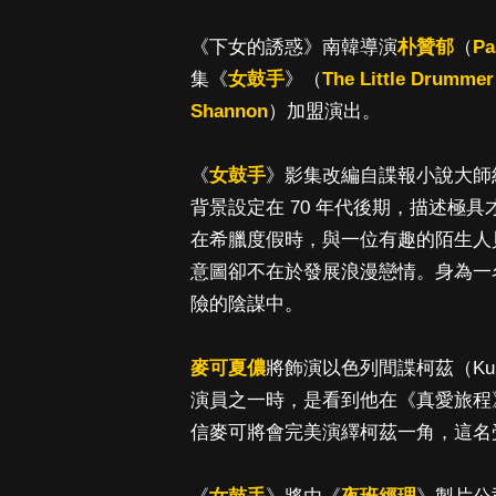
《下女的誘惑》南韓導演
朴贊郁
（
Pa
集《
女鼓手
》（
The Little Drummer 
Shannon
）加盟演出。
《
女鼓手
》影集改編自諜報小說大師約翰
背景設定在 70 年代後期，描述極具才
在希臘度假時，與一位有趣的陌生人貝克
意圖卻不在於發展浪漫戀情。身為一
險的陰謀中。
麥可夏儂
將飾演以色列間諜柯茲（Kur
演員之一時，是看到他在《真愛旅程
信麥可將會完美演繹柯茲一角，這名