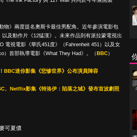
The Ink Factory 與 127 Wall 共同於今年展開製
動物》兩度提名奧斯卡最佳男配角。近年參演電影包
》
以及動作片《12猛漢》。未來作品則有派拉蒙電視出
O 電視電影《華氏451度》（Fahrenheit 451）以及女
mko）首部執導電影《What They Had》。（
BBC
）
！BBC迷你影集《悲慘世界》公布演員陣容
C、Netflix影集《特洛伊：陷落之城》發布首波劇照
麥可夏儂