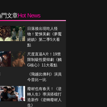
熱門文章
Hot News
日落後出現吃人怪
物！驚悚美劇《夢魘
絕鎮》第二季5大看
點
尺度直逼A片！19禁
限制級性愛韓劇《觸
G核心》11大看點
《飛越比佛利》演員
今昔比一比
廢材也有春天！《逆
轉人生》導演搭檔打
造新作《逆轉廢材人
生》