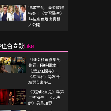
得罪主創、爆發肢體
衝突！《實習醫生》
14位角色退出真相
大公開
你也會喜歡
Like
「BBC精選影集免
費看」限時開放！
《黑道無國界》、
《幸福谷》等20部
精選英劇好...
《夜訪吸血鬼》曝第
二季預告！《大法
師》男星加盟