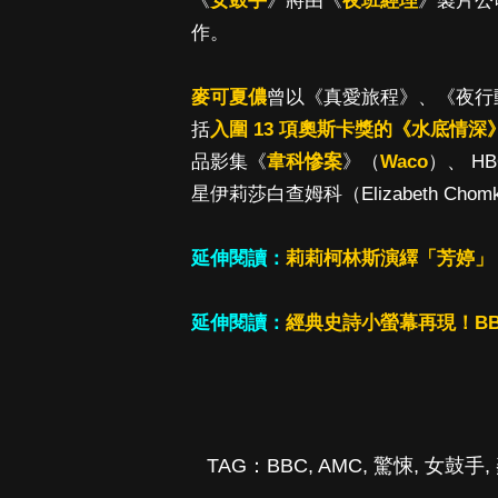
《
女鼓手
》將由《
夜班經理
》製片公司 
作。
麥可夏儂
曾以《真愛旅程》、《夜行
括
入圍 13 項奧斯卡獎的《水底情深
品影集《
韋科慘案
》（
Waco
）、 HB
星伊莉莎白查姆科（Elizabeth Cho
延伸閱讀：
莉莉柯林斯演繹「芳婷」
延伸閱讀：
經典史詩小螢幕再現！BB
TAG：
BBC
,
AMC
,
驚悚
,
女鼓手
,