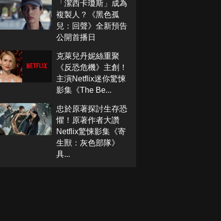
「潔西卡瓊斯」成為
複製人？《黑色孤
兒：回聲》全新預告
公開首播日
克萊兒丹妮絲重聚
《反恐危機》主創！
主演Netflix迷你驚悚
影集《The Be...
忠於原著探討生存恐
懼！原著作者大讚
Netflix驚悚影集《寄
生獸：灰色部隊》
具...