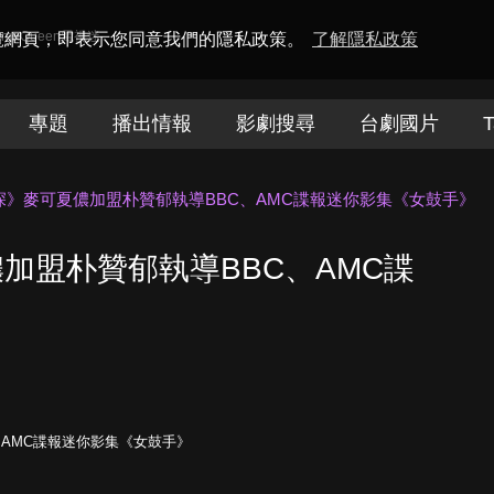
amaQueen電視迷
瀏覽網頁，即表示您同意我們的隱私政策。
了解隱私政策
專題
播出情報
影劇搜尋
台劇國片
T
深》麥可夏儂加盟朴贊郁執導BBC、AMC諜報迷你影集《女鼓手》
加盟朴贊郁執導BBC、AMC諜
》