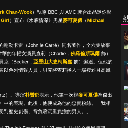
rk Chan-Wook
）執導 BBC 與 AMC 聯合出品迷你影
Girl
）宣布《水底情深》男星
麥可夏儂
（
Michael
勒卡雷（John le Carré）同名著作，全六集故事
華的年輕女演員查莉（Charlie，
佛羅倫斯珮爾
飾）
（Becker，
亞歷山大史柯斯嘉
飾）邂逅。但他的
名以色列情報人員，貝克將查莉捲入一場複雜且高風
tz）。導演
朴贊郁
表示，他第一次視
麥可夏儂
為傑出
》中的表現。此後，他便成為他的忠實粉絲。「我相
受到歷史創傷、背負著沉重負擔的男人。」