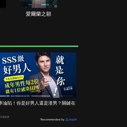
治
愛爾蘭之願
空戰群英
2機率淪陷！你是好男人還是渣男？關鍵在
癌症基金會
Recommended by