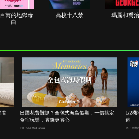
百芮的地獄毒
高校十八禁
瑪麗和喬
白
保養！
出國花費難抓？全包式海島假期，一價搞定
1/
食宿玩樂，省錢更省心！
這
PR・Club Med Taiwan
PR・台灣