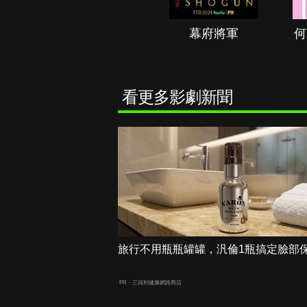
秘境春光
幕府將軍
何
看更多影劇新聞
旅行不用瓶瓶罐罐，汎倫1瓶搞定臉部
PR・三得利健康網路商店