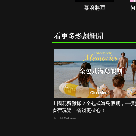
秘境春光
幕府將軍
何
看更多影劇新聞
出國花費難抓？全包式海島假期，一價
食宿玩樂，省錢更省心！
PR・Club Med Taiwan