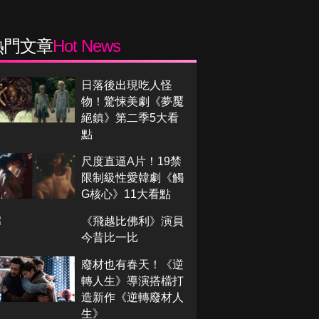
熱門文章
Hot News
日落後出現吃人怪
物！驚悚美劇《夢魘
絕鎮》第二季5大看
點
尺度直逼A片！19禁
限制級性愛韓劇《觸
G核心》11大看點
《飛越比佛利》演員
今昔比一比
廢材也有春天！《逆
轉人生》導演搭檔打
造新作《逆轉廢材人
生》