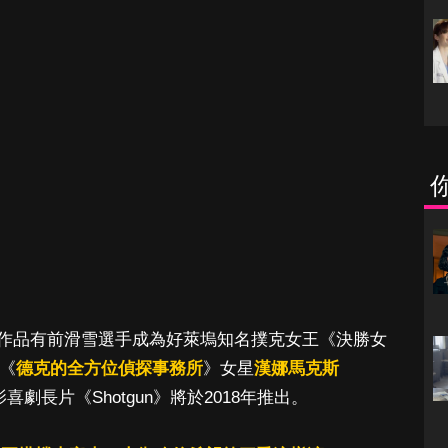
作品有前滑雪選手成為好萊塢知名撲克女王《決勝女
及《
德克的全方位偵探事務所
》女星
漢娜馬克斯
劇長片《Shotgun》將於2018年推出。