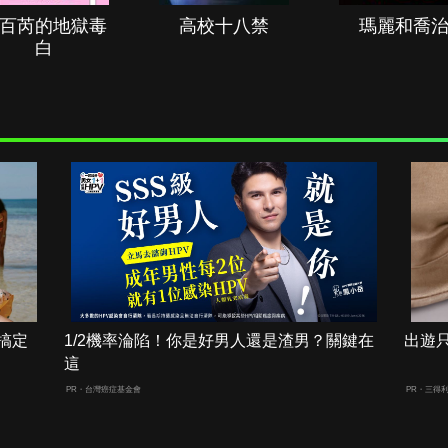
百芮的地獄毒
高校十八禁
瑪麗和喬
白
搞定
1/2機率淪陷！你是好男人還是渣男？關鍵在
出遊
這
PR・台灣癌症基金會
PR・三得