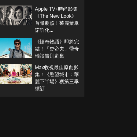
Apple TV+時尚影集
《The New Look》
首曝劇照！茱麗葉畢
諾許化...
《怪奇物語》即將完
結！「史帝夫」喬奇
瑞談告別劇集
Max收視最佳原創影
集！《慾望城市：華
麗下半場》獲第三季
續訂