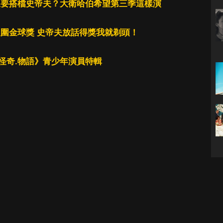
想要搭檔史帝夫？大衛哈伯希望第三季這樣演
入圍金球獎 史帝夫放話得獎我就剃頭！
怪奇.物語》青少年演員特輯