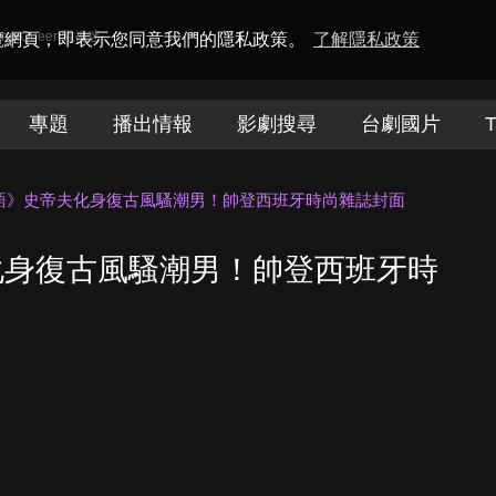
amaQueen電視迷
瀏覽網頁，即表示您同意我們的隱私政策。
了解隱私政策
專題
播出情報
影劇搜尋
台劇國片
T
語》史帝夫化身復古風騷潮男！帥登西班牙時尚雜誌封面
化身復古風騷潮男！帥登西班牙時