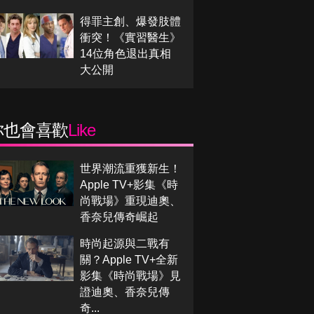
得罪主創、爆發肢體
衝突！《實習醫生》
14位角色退出真相
大公開
你也會喜歡
Like
世界潮流重獲新生！
Apple TV+影集《時
尚戰場》重現迪奧、
香奈兒傳奇崛起
時尚起源與二戰有
關？Apple TV+全新
影集《時尚戰場》見
證迪奧、香奈兒傳
奇...