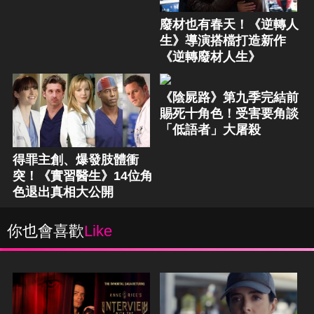
廢材也有春天！《逆轉人
生》導演搭檔打造新作
《逆轉廢材人生》
《陰屍路》第九季完結前
賜死十角色！受害要角談
「低語者」大屠殺
得罪主創、爆發肢體衝
突！《實習醫生》14位角
色退出真相大公開
你也會喜歡
Like