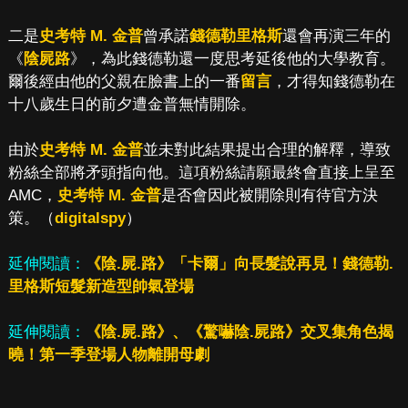
二是
史考特 M. 金普
曾承諾
錢德勒里格斯
還會再演三年的
《
陰屍路
》，為此錢德勒還一度思考延後他的大學教育。
爾後經由他的父親在臉書上的一番
留言
，才得知錢德勒在
十八歲生日的前夕遭金普無情開除。
由於
史考特 M. 金普
並未對此結果提出合理的解釋，導致
粉絲全部將矛頭指向他。這項粉絲請願最終會直接上呈至
AMC，
史考特 M. 金普
是否會因此被開除則有待官方決
策。（
digitalspy
）
延伸閱讀：
《陰.屍.路》「卡爾」向長髮說再見！錢德勒.
里格斯短髮新造型帥氣登場
延伸閱讀：
《陰.屍.路》、《驚嚇陰.屍路》交叉集角色揭
曉！第一季登場人物離開母劇