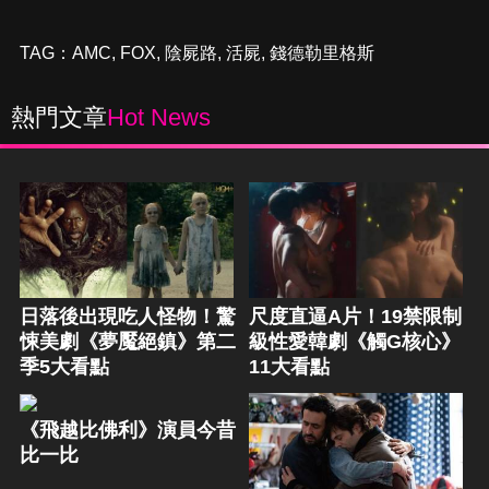
TAG：
AMC
,
FOX
,
陰屍路
,
活屍
,
錢德勒里格斯
熱門文章
Hot News
日落後出現吃人怪物！驚
尺度直逼A片！19禁限制
悚美劇《夢魘絕鎮》第二
級性愛韓劇《觸G核心》
季5大看點
11大看點
《飛越比佛利》演員今昔
比一比