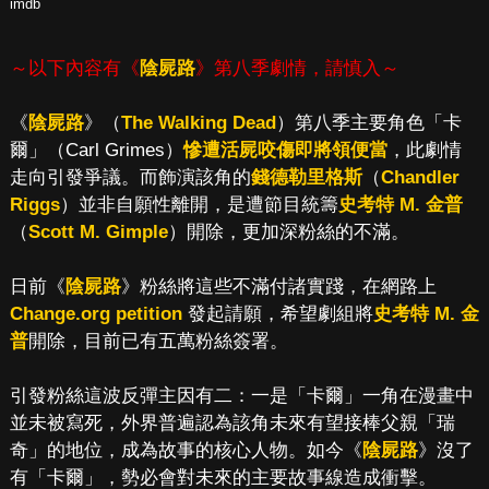
imdb
～以下內容有《
陰屍路
》第八季劇情，請慎入～
《
陰屍路
》（
The Walking Dead
）第八季主要角色「卡
爾」（Carl Grimes）
慘遭活屍咬傷即將領便當
，此劇情
走向引發爭議。而飾演該角的
錢德勒里格斯
（
Chandler
Riggs
）並非自願性離開，是遭節目統籌
史考特 M. 金普
（
Scott M. Gimple
）開除，更加深粉絲的不滿。
日前《
陰屍路
》粉絲將這些不滿付諸實踐，在網路上
Change.org petition
發起請願，希望劇組將
史考特 M. 金
普
開除，目前已有五萬粉絲簽署。
引發粉絲這波反彈主因有二：一是「卡爾」一角在漫畫中
並未被寫死，外界普遍認為該角未來有望接棒父親「瑞
奇」的地位，成為故事的核心人物。如今《
陰屍路
》沒了
有「卡爾」，勢必會對未來的主要故事線造成衝擊。