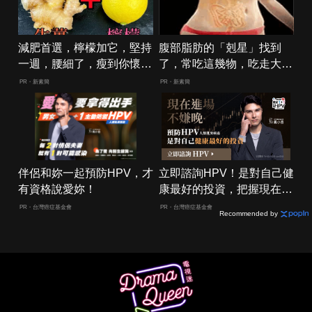
減肥首選，檸檬加它，堅持
腹部脂肪的「剋星」找到
一週，腰細了，瘦到你懷疑
了，常吃這幾物，吃走大肚
人生
囊，瘦出小蠻腰
PR・新素簡
PR・新素簡
伴侶和妳一起預防HPV，才
立即諮詢HPV！是對自己健
有資格說愛妳！
康最好的投資，把握現在不
嫌晚！
PR・台灣癌症基金會
PR・台灣癌症基金會
Recommended by