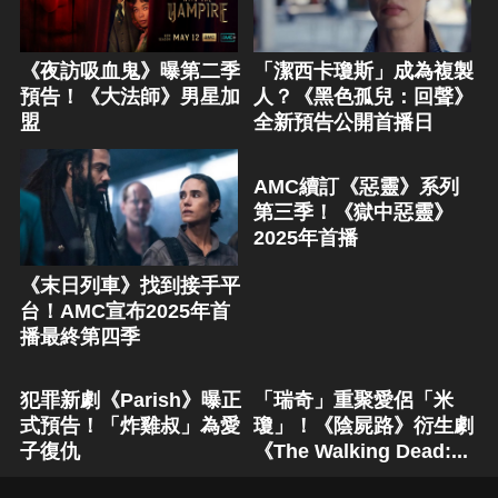
《夜訪吸血鬼》曝第二季
「潔西卡瓊斯」成為複製
預告！《大法師》男星加
人？《黑色孤兒：回聲》
盟
全新預告公開首播日
AMC續訂《惡靈》系列
第三季！《獄中惡靈》
2025年首播
《末日列車》找到接手平
台！AMC宣布2025年首
播最終第四季
犯罪新劇《Parish》曝正
「瑞奇」重聚愛侶「米
式預告！「炸雞叔」為愛
瓊」！《陰屍路》衍生劇
子復仇
《The Walking Dead:...