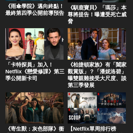
《雨傘學院》邁向終點！
《馴鹿寶貝》「瑪莎」本
最終第四季公開前導預告
尊將提告！曝遭受死亡威
脅
「卡特探員」加入！
《柏捷頓家族》有「闔家
Netflix《戀愛修課》第三
觀賞版」？「潘妮洛碧」
季公開新卡司
曝雙親難接受大尺度、談
第三季發展
《寄生獸：灰色部隊》衝
【Netflix單周排行榜