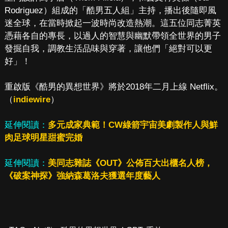
Rodriguez）組成的「酷男五人組」主持，播出後隨即風
迷全球，在當時掀起一波時尚改造熱潮。這五位同志菁英
憑藉各自的專長，以過人的智慧與幽默帶領全世界的男子
發掘自我，調教生活品味與穿著，讓他們「絕對可以更
好」！
重啟版《酷男的異想世界》將於2018年二月上線 Netflix。
（
indiewire
）
延伸閱讀：
多元成家典範！CW綠箭宇宙美劇製作人與鮮
肉足球明星甜蜜完婚
延伸閱讀：
美同志雜誌《OUT》公佈百大出櫃名人榜，
《破案神探》強納森葛洛夫獲選年度藝人