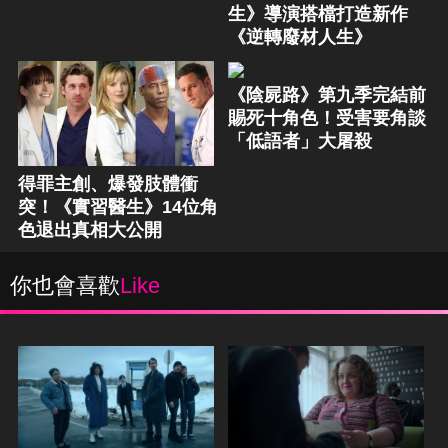
生》導演搭檔打造新作
《逆轉廢材人生》
《陰屍路》第九季完結前
賜死十角色！受害要角談
「低語者」大屠殺
得罪主創、爆發肢體衝
突！《實習醫生》14位角
色退出真相大公開
你也會喜歡
Like