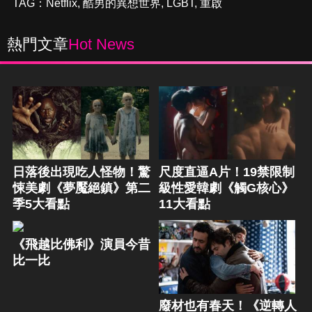
TAG：
Netflix
,
酷男的異想世界
,
LGBT
,
重啟
熱門文章
Hot News
日落後出現吃人怪物！驚
尺度直逼A片！19禁限制
悚美劇《夢魘絕鎮》第二
級性愛韓劇《觸G核心》
季5大看點
11大看點
《飛越比佛利》演員今昔
比一比
廢材也有春天！《逆轉人