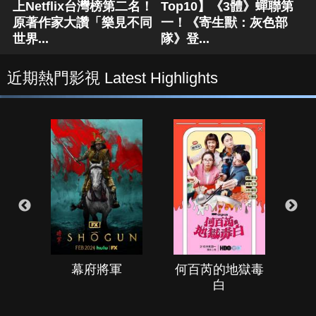
上Netflix台灣榜第二名！
Top10】《3體》蟬聯第
原著作家大讚「樂見不同
一！《寄生獸：灰色部
世界...
隊》登...
近期熱門影視 Latest Highlights
幕府將軍
何百芮的地獄毒
白