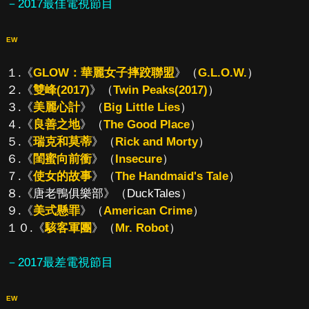
－2017最佳電視節目
EW
１.《
GLOW：華麗女子摔跤聯盟
》（
G.L.O.W.
）
２.《
雙峰(2017)
》（
Twin Peaks(2017)
）
３.《
美麗心計
》（
Big Little Lies
）
４.《
良善之地
》（
The Good Place
）
５.《
瑞克和莫蒂
》（
Rick and Morty
）
６.《
閨蜜向前衝
》（
Insecure
）
７.《
使女的故事
》（
The Handmaid's Tale
）
８.《唐老鴨俱樂部》（DuckTales）
９.《
美式懸罪
》（
American Crime
）
１０.《
駭客軍團
》（
Mr. Robot
）
－2017最差電視節目
EW