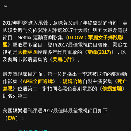
ew
2017年即將進入尾聲，意味著又到了年終盤點的時刻。美
國娛樂週刊公佈影評人評選2017十大最佳與五大最差電視
節目，Netflix 運動喜劇影集《
GLOW：華麗女子摔跤聯
盟
》擊敗眾多節目，登頂2017最佳電視節目寶座。緊追在
後的是
大衛林區
睽違多年經典重啟的《
雙峰(2017)
》，以
及奧斯卡影后雲集的《
美麗心計
》。
最差電視節目方面，第一位是播出一季就被取消的犯罪動
作影集《
APB全面通緝
》，
湯姆哈迪
自製主演影集《
死亡
禁忌
》位居第二，翻拍同名黑色喜劇電影的《
偷拐搶騙
》
則名列第三。
美國娛樂週刊評選2017最佳與最差電視節目如下
（
EW
）：