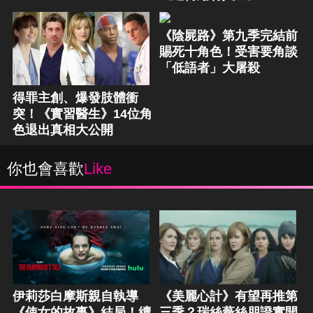
《陰屍路》第九季完結前
賜死十角色！受害要角談
「低語者」大屠殺
得罪主創、爆發肢體衝
突！《實習醫生》14位角
色退出真相大公開
你也會喜歡
Like
伊莉莎白摩斯親自執導
《美麗心計》有望再推第
《使女的故事》結局！續
三季？瑞絲薇絲朋證實開