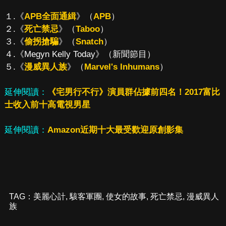
１.《
APB全面通緝
》（
APB
）
２.《
死亡禁忌
》（
Taboo
）
３.《
偷拐搶騙
》（
Snatch
）
４.《Megyn Kelly Today》（新聞節目）
５.《
漫威異人族
》（
Marvel's Inhumans
）
延伸閱讀：
《宅男行不行》演員群佔據前四名！2017富比
士收入前十高電視男星
延伸閱讀：
Amazon近期十大最受歡迎原創影集
TAG：
美麗心計
,
駭客軍團
,
使女的故事
,
死亡禁忌
,
漫威異人
族