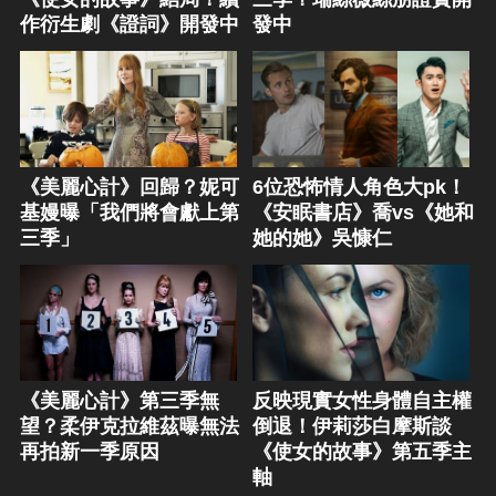
作衍生劇《證詞》開發中
發中
《美麗心計》回歸？妮可
6位恐怖情人角色大pk！
基嫚曝「我們將會獻上第
《安眠書店》喬vs《她和
三季」
她的她》吳慷仁
《美麗心計》第三季無
反映現實女性身體自主權
望？柔伊克拉維茲曝無法
倒退！伊莉莎白摩斯談
再拍新一季原因
《使女的故事》第五季主
軸