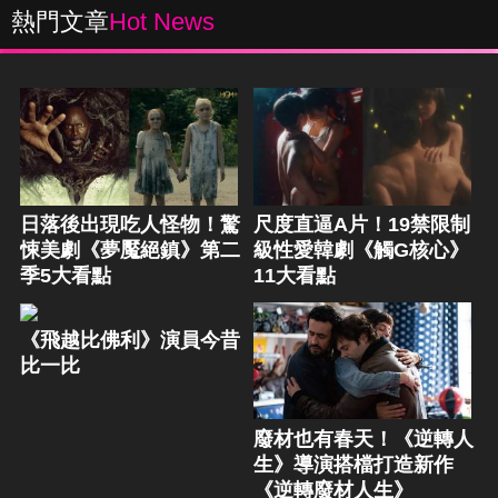
熱門文章
Hot News
日落後出現吃人怪物！驚
尺度直逼A片！19禁限制
悚美劇《夢魘絕鎮》第二
級性愛韓劇《觸G核心》
季5大看點
11大看點
《飛越比佛利》演員今昔
比一比
廢材也有春天！《逆轉人
生》導演搭檔打造新作
《逆轉廢材人生》