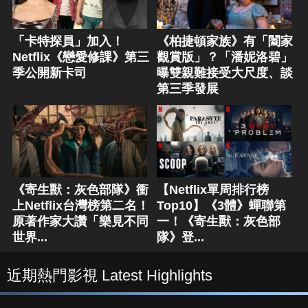
「卡特探員」加入！
《柏捷頓家族》有「闔家
Netflix《戀愛修課》第三
觀賞版」？「潘妮洛碧」
季公開新卡司
曝雙親難接受大尺度、談
第三季發展
《寄生獸：灰色部隊》衝
【Netflix單周排行榜
上Netflix台灣榜第二名！
Top10】《3體》蟬聯第
原著作家大讚「樂見不同
一！《寄生獸：灰色部
世界...
隊》登...
近期熱門影視 Latest Highlights