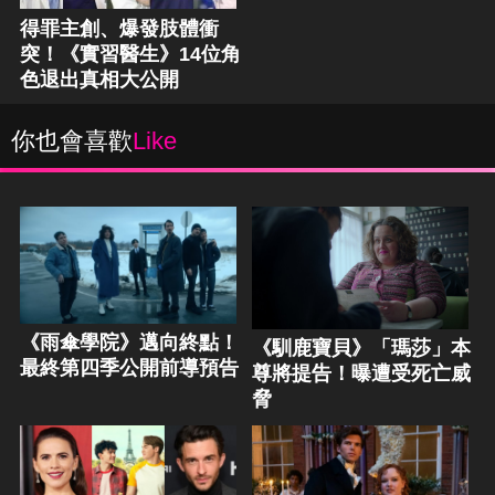
得罪主創、爆發肢體衝
突！《實習醫生》14位角
色退出真相大公開
你也會喜歡
Like
《雨傘學院》邁向終點！
《馴鹿寶貝》「瑪莎」本
最終第四季公開前導預告
尊將提告！曝遭受死亡威
脅