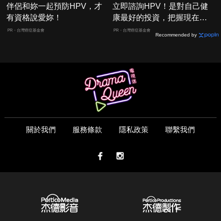
伴侶和妳一起預防HPV，才
立即諮詢HPV！是對自己健
有資格說愛妳！
康最好的投資，把握現在不
嫌晚！
PR・台灣癌症基金會
PR・台灣癌症基金會
Recommended by
關於我們
服務條款
隱私政策
聯繫我們