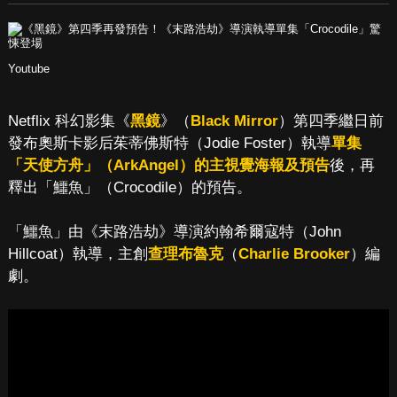
Youtube
Netflix 科幻影集《
黑鏡
》（
Black Mirror
）第四季繼日前
發布奧斯卡影后茱蒂佛斯特（Jodie Foster）執導
單集
「天使方舟」（ArkAngel）的主視覺海報及預告
後，再
釋出「鱷魚」（Crocodile）的預告。
「鱷魚」由《末路浩劫》導演約翰希爾寇特（John
Hillcoat）執導，主創
查理布魯克
（
Charlie Brooker
）編
劇。