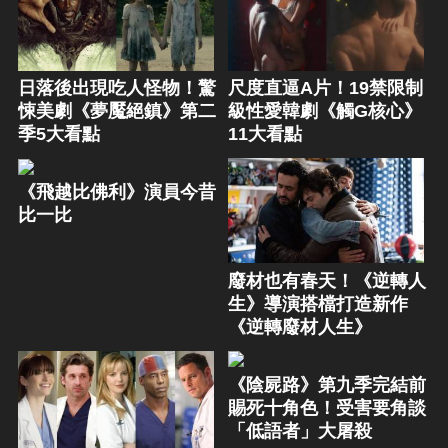
日落後出現吃人怪物！驚
尺度直逼A片！19禁限制
悚美劇《夢魘絕鎮》第二
級性愛韓劇《觸G核心》
季5大看點
11大看點
《飛越比佛利》演員今昔
比一比
廢材也有春天！《逆轉人
生》導演搭檔打造新作
《逆轉廢材人生》
《陰屍路》第九季完結前
賜死十角色！受害要角談
「低語者」大屠殺