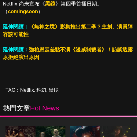
Netflix 尚未宣布《
黑鏡
》第四季首播日期。
（
comingsoon
）
延伸閱讀：
《無神之境》影集推出第二季？主創、演員陣
容談可能性
延伸閱讀：
強柏恩瑟差點不演《漫威制裁者》！訪談透露
原拒絕演出原因
TAG：
Netflix
,
科幻
,
黑鏡
熱門文章
Hot News