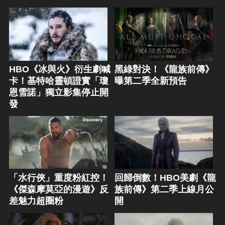
HBO《冰與火》衍生劇喊
黑綠對決！《龍族前傳》
卡！基特哈靈頓證實「瓊
曝第二季全新預告
恩雪諾」獨立影集停止開
發
「水行俠」重度粉紅控！
回歸倒數！HBO美劇《龍
《傑森摩莫亞的漫遊》反
族前傳》第二季上線月公
差魅力超圈粉
開