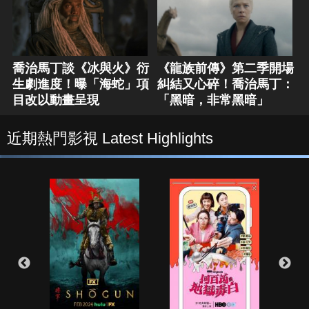
喬治馬丁談《冰與火》衍
《龍族前傳》第二季開場
生劇進度！曝「海蛇」項
糾結又心碎！喬治馬丁：
目改以動畫呈現
「黑暗，非常黑暗」
近期熱門影視 Latest Highlights