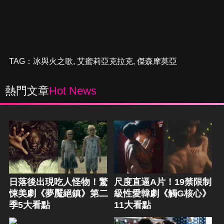
TAG：
冰與火之歌
,
艾蜜莉亞克拉克
,
傑森摩莫亞
熱門文章
Hot News
日落後出現吃人怪物！驚
尺度直逼A片！19禁限制
悚美劇《夢魘絕鎮》第二
級性愛韓劇《觸G核心》
季5大看點
11大看點