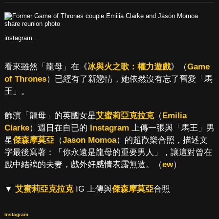
instagram
看來雖然「龍母」在《
冰與火之歌：權力遊戲
》（
Game
of Thrones
）已經有了新戀情，她依然沒有忘了舊愛「馬
王」。
飾演「龍母」的英國女星
艾蜜莉亞克拉克
（
Emilia
Clarke
）週日在自已的
Instagram
上傳一張與「馬王」男
星
傑森摩莫亞
（
Jason Momoa
）的超歡樂合照，描述文
字最後寫著：「你永遠是龍母的重要男人」，讓這對曾在
戲中結褵的夫妻，戲外好感情表露無遺。（
ew
）
▼
艾蜜莉亞克拉克
IG 上傳與
傑森摩莫亞
合照
Instagram