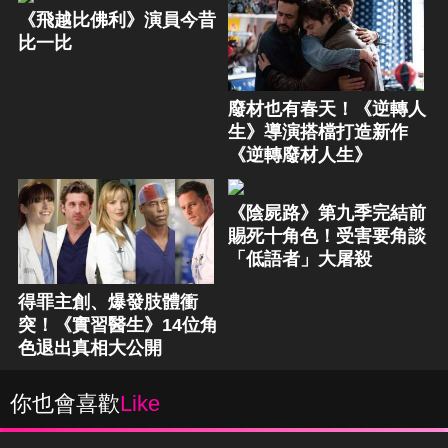
《飛越比佛利》演員今昔
比一比
廢材也有春天！《逆轉人
生》導演搭檔打造新作
《逆轉廢材人生》
《陰屍路》第九季完結前
賜死十角色！受害要角談
「低語者」大屠殺
得罪主創、爆發肢體衝
突！《實習醫生》14位角
色退出真相大公開
你也會喜歡
Like