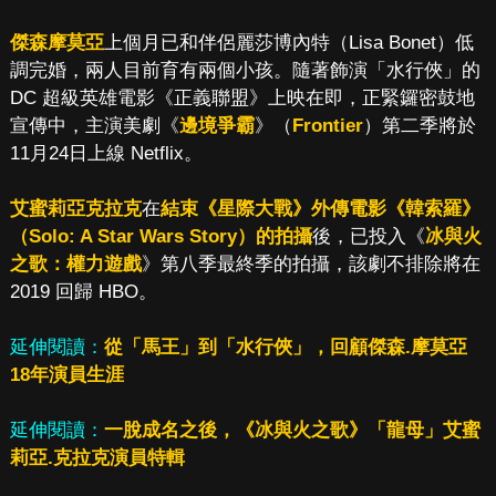
傑森摩莫亞
上個月已和伴侶麗莎博內特（Lisa Bonet）低
調完婚，兩人目前育有兩個小孩。隨著飾演「水行俠」的
DC 超級英雄電影《正義聯盟》上映在即，正緊鑼密鼓地
宣傳中，主演美劇《
邊境爭霸
》（
Frontier
）第二季將於
11月24日上線 Netflix。
艾蜜莉亞克拉克
在
結束《星際大戰》外傳電影《韓索羅》
（Solo: A Star Wars Story）的拍攝
後，已投入《
冰與火
之歌：權力遊戲
》第八季最終季的拍攝，該劇不排除將在
2019 回歸 HBO。
延伸閱讀：
從「馬王」到「水行俠」，回顧傑森.摩莫亞
18年演員生涯
延伸閱讀：
一脫成名之後，《冰與火之歌》「龍母」艾蜜
莉亞.克拉克演員特輯