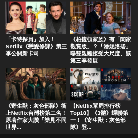
「卡特探員」加入！
《柏捷頓家族》有「闔家
Netflix《戀愛修課》第三
觀賞版」？「潘妮洛碧」
季公開新卡司
曝雙親難接受大尺度、談
第三季發展
《寄生獸：灰色部隊》衝
【Netflix單周排行榜
上Netflix台灣榜第二名！
Top10】《3體》蟬聯第
原著作家大讚「樂見不同
一！《寄生獸：灰色部
世界...
隊》登...