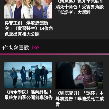
《陰屍路》第九季完結前
賜死十角色！受害要角談
「低語者」大屠殺
得罪主創、爆發肢體衝
突！《實習醫生》14位角
色退出真相大公開
你也會喜歡
Like
《雨傘學院》邁向終點！
《馴鹿寶貝》「瑪莎」本
最終第四季公開前導預告
尊將提告！曝遭受死亡威
脅