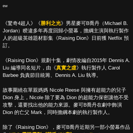
ew
《驚奇4超人》《
勝利之光
》男星麥可B喬丹（Michael B.
Jordan）睽違多年再度回歸小螢幕，擔綱主演與執行製作
人的超級英雄題材影集《Raising Dion》日前獲 Netflix 預
訂。
《Raising Dion》規劃十集，劇情改編自2015年 Dennis A.
Liu 編導同名短片，由《
真實之虛
》執行製作人 Carol
Barbee 負責節目統籌、Dennis A. Liu 執導。
故事圍繞在單親媽媽 Nicole Reese 與擁有超能力的兒子
Dion 身上，Nicole 除了要為 Dion 的超能力保密讓他不受
攻擊，還要找出他的能力來源。麥可B喬丹在劇中飾演
Dion 的亡父 Mark，同時擔綱本劇的執行製作人。
除了《Raising Dion》，麥可B喬丹近期另一部小螢幕作品