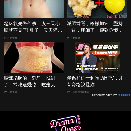
起床就先做件事，沒三天小
減肥首選，檸檬加它，堅持
腹就不見了! 肚子一天天變
一週，腰細了，瘦到你懷疑
小！
人生
PR・新素簡
PR・新素簡
腹部脂肪的「剋星」找到
伴侶和妳一起預防HPV，才
了，常吃這幾物，吃走大肚
有資格說愛妳！
囊，瘦出小蠻腰
PR・新素簡
PR・台灣癌症基金會
Recommended by