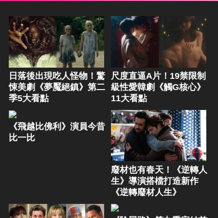
日落後出現吃人怪物！驚
尺度直逼A片！19禁限制
悚美劇《夢魘絕鎮》第二
級性愛韓劇《觸G核心》
季5大看點
11大看點
《飛越比佛利》演員今昔
比一比
廢材也有春天！《逆轉人
生》導演搭檔打造新作
《逆轉廢材人生》