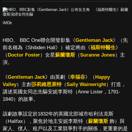
IMDb
HBO、 BBC One聯合開發影集《
Gentleman Jack
》（先
前名稱為《Shibden Hall》）確定將由《
福斯特醫生
》
（
Doctor Foster
）女星
蘇蘭瓊斯
（
Suranne Jones
）主
演。
《
Gentleman Jack
》由英劇《
幸福谷
》（
Happy
Valley
）主創
莎莉維恩萊特
（
Sally Wainwright
）打造，
講述英國女同志先驅安妮李斯特（Anne Lister，1791-
1840）的故事。
該劇故事設定於1832年的英國北部城市哈利法克斯
（Halifax），聚焦於地主安妮李斯特（
蘇蘭瓊斯
飾）與
家人、僕人、租戶以及工業競爭對手的關係，更重要的是