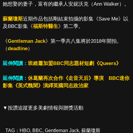
她想娶的妻子，富有的繼承人安妮沃克（Ann Walker）。
蘇蘭瓊斯
近期作品包括剛結束拍攝的影集《Save Me》以
及BBC影集《
福斯特醫生
》第二季。
《
Gentleman Jack
》第一季共八集將於2018年開拍。
（
deadline
）
延伸閱讀：
班維蕭加盟BBC同志題材短劇《Queers》
延伸閱讀：
休葛蘭再次合作《走音天后》導演 BBC迷你
影集《英式醜聞》演繹英國同志政治家
▼按讚追蹤更多美劇情報與贈獎活動
TAG：
HBO
,
BBC
,
Gentleman Jack
,
蘇蘭瓊斯