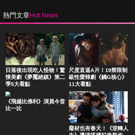
熱門文章
Hot News
日落後出現吃人怪物！驚
尺度直逼A片！19禁限制
悚美劇《夢魘絕鎮》第二
級性愛韓劇《觸G核心》
季5大看點
11大看點
《飛越比佛利》演員今昔
比一比
廢材也有春天！《逆轉人