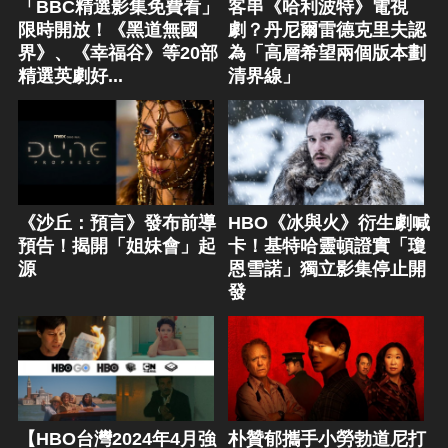
「BBC精選影集免費看」
客串《哈利波特》電視
限時開放！《黑道無國
劇？丹尼爾雷德克里夫認
界》、《幸福谷》等20部
為「高層希望兩個版本劃
精選英劇好...
清界線」
《沙丘：預言》發布前導
HBO《冰與火》衍生劇喊
預告！揭開「姐妹會」起
卡！基特哈靈頓證實「瓊
源
恩雪諾」獨立影集停止開
發
【HBO台灣2024年4月強
朴贊郁攜手小勞勃道尼打