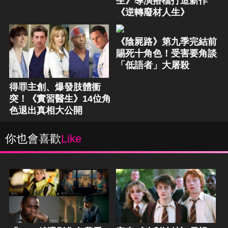
生》導演搭檔打造新作
《逆轉廢材人生》
《陰屍路》第九季完結前
賜死十角色！受害要角談
「低語者」大屠殺
得罪主創、爆發肢體衝
突！《實習醫生》14位角
色退出真相大公開
你也會喜歡
Like