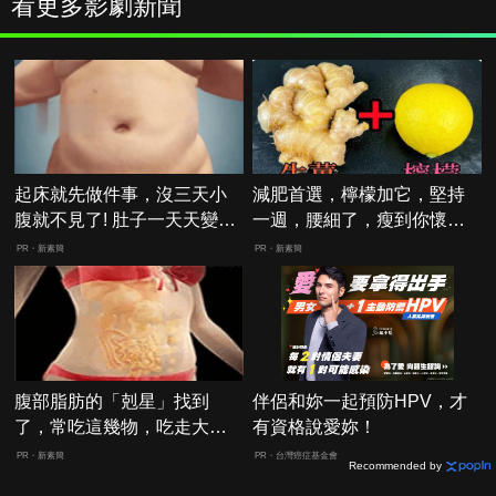
看更多影劇新聞
起床就先做件事，沒三天小
減肥首選，檸檬加它，堅持
腹就不見了! 肚子一天天變
一週，腰細了，瘦到你懷疑
小！
人生
PR・新素簡
PR・新素簡
腹部脂肪的「剋星」找到
伴侶和妳一起預防HPV，才
了，常吃這幾物，吃走大肚
有資格說愛妳！
囊，瘦出小蠻腰
PR・新素簡
PR・台灣癌症基金會
Recommended by