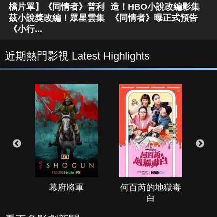
檔片單】《同情者》普利
造！HBO小說改編影集
茲小說獎改編！眾星雲集
《同情者》曝正式預告
《小行...
近期熱門影視 Latest Highlights
幕府將軍
何百芮的地獄毒
白