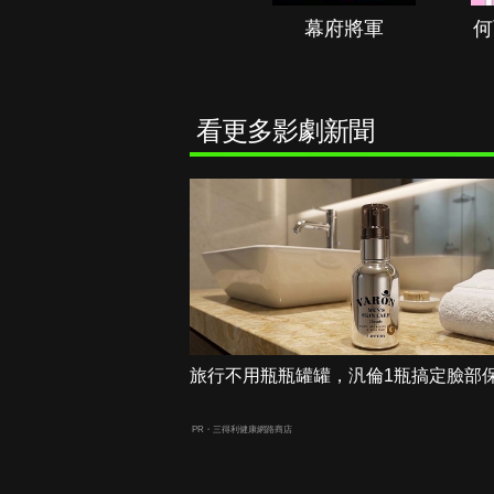
秘境春光
幕府將軍
何
看更多影劇新聞
旅行不用瓶瓶罐罐，汎倫1瓶搞定臉部
PR・三得利健康網路商店