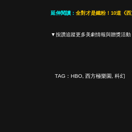
延伸閱讀：
全對才是鐵粉！10道《
▼按讚追蹤更多美劇情報與贈獎活動
TAG：
HBO
,
西方極樂園
,
科幻