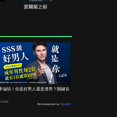
治
愛爾蘭之願
空戰群英
2機率淪陷！你是好男人還是渣男？關鍵在
癌症基金會
Recommended by