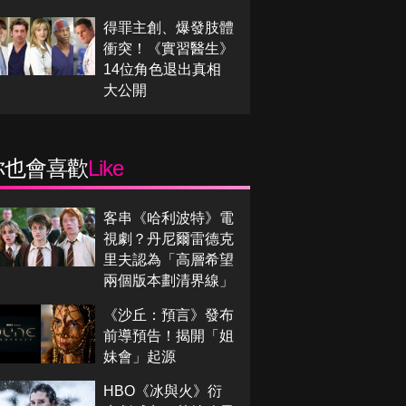
得罪主創、爆發肢體
衝突！《實習醫生》
14位角色退出真相
大公開
你也會喜歡
Like
客串《哈利波特》電
視劇？丹尼爾雷德克
里夫認為「高層希望
兩個版本劃清界線」
《沙丘：預言》發布
前導預告！揭開「姐
妹會」起源
HBO《冰與火》衍