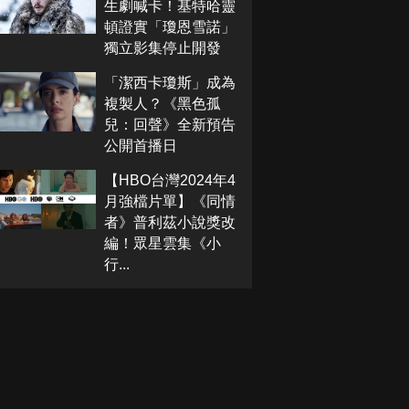
生劇喊卡！基特哈靈
頓證實「瓊恩雪諾」
獨立影集停止開發
「潔西卡瓊斯」成為
複製人？《黑色孤
兒：回聲》全新預告
公開首播日
【HBO台灣2024年4
月強檔片單】《同情
者》普利茲小說獎改
編！眾星雲集《小
行...