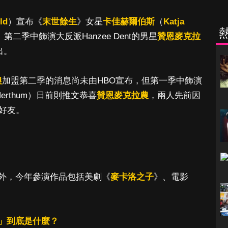
ld
）宣布《
末世餘生
》女星
卡佳赫爾伯斯
（
Katja
》第二季中飾演大反派Hanzee Dent的男星
贊恩麥克拉
出。
農
加盟第二季的消息尚未由HBO宣布，但第一季中飾演
erthum）日前則推文恭喜
贊恩麥克拉農
，兩人先前因
為好友。
外，今年參演作品包括美劇《
麥卡洛之子
》、電影
」到底是什麼？