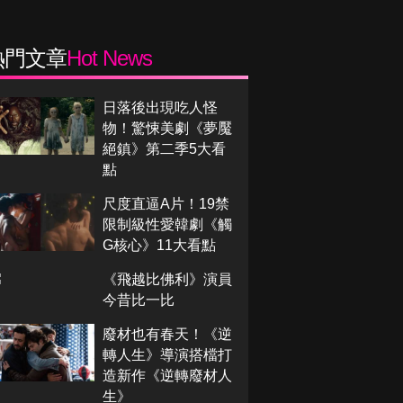
熱門文章
Hot News
日落後出現吃人怪
物！驚悚美劇《夢魘
絕鎮》第二季5大看
點
尺度直逼A片！19禁
限制級性愛韓劇《觸
G核心》11大看點
《飛越比佛利》演員
今昔比一比
廢材也有春天！《逆
轉人生》導演搭檔打
造新作《逆轉廢材人
生》