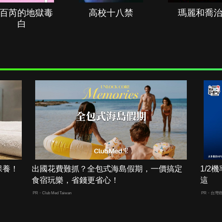
百芮的地獄毒
高校十八禁
瑪麗和喬
白
保養！
出國花費難抓？全包式海島假期，一價搞定
1/
食宿玩樂，省錢更省心！
這
PR・Club Med Taiwan
PR・台灣