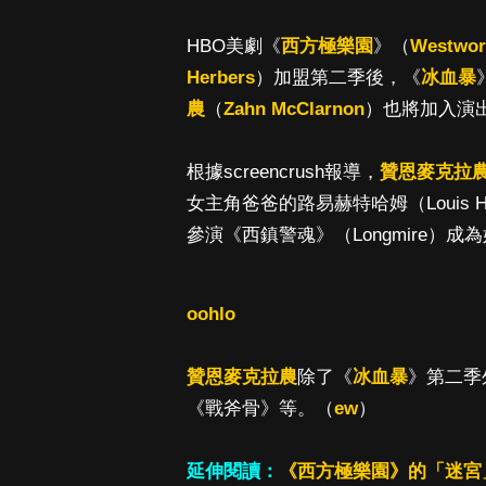
HBO美劇《
西方極樂園
》（
Westwor
Herbers
）加盟第二季後，《
冰血暴
農
（
Zahn McClarnon
）也將加入演
根據screencrush報導，
贊恩麥克拉
女主角爸爸的路易赫特哈姆（Louis H
參演《西鎮警魂》（Longmire）成
oohlo
贊恩麥克拉農
除了《
冰血暴
》第二季
《戰斧骨》等。（
ew
）
延伸閱讀：
《西方極樂園》的「迷宮