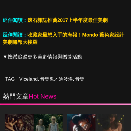
延伸閱讀：
滾石雜誌推薦2017上半年度最佳美劇
延伸閱讀：
收藏家最想入手的海報！Mondo 藝術家設計
美劇海報大搜羅
▼按讚追蹤更多美劇情報與贈獎活動
TAG：
Viceland
,
音樂鬼才迪波洛
,
音樂
熱門文章
Hot News