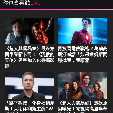
你也會喜歡
Like
《超人與露易絲》最終第
再披閃電俠戰袍？葛蘭高
四季曝新卡司！《沉默的
斯汀喊話「如果詹姆斯岡
天使》男星加入化身攝影
恩找我，我願意」
師
「路平教授」化身福爾摩
《超人與露易絲》遭砍原
斯！大衛休利斯主演CW
因曝光！電視網高層曝華