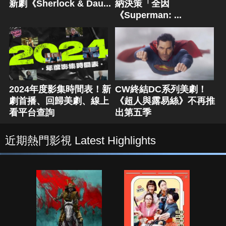
新劇《Sherlock & Dau...
納決策「全因
《Superman: ...
2024年度影集時間表！新
CW終結DC系列美劇！
劇首播、回歸美劇、線上
《超人與露易絲》不再推
看平台查詢
出第五季
近期熱門影視 Latest Highlights