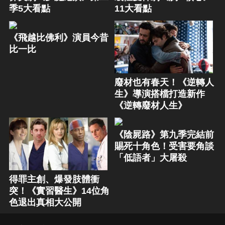
季5大看點
11大看點
《飛越比佛利》演員今昔
比一比
廢材也有春天！《逆轉人
生》導演搭檔打造新作
《逆轉廢材人生》
《陰屍路》第九季完結前
賜死十角色！受害要角談
「低語者」大屠殺
得罪主創、爆發肢體衝
突！《實習醫生》14位角
色退出真相大公開