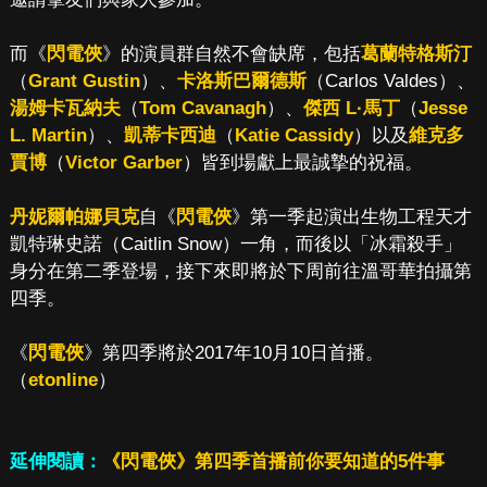
而《
閃電俠
》的演員群自然不會缺席，包括
葛蘭特格斯汀
（
Grant Gustin
）、
卡洛斯巴爾德斯
（Carlos Valdes）、
湯姆卡瓦納夫
（
Tom Cavanagh
）、
傑西 L·馬丁
（
Jesse
L. Martin
）、
凱蒂卡西迪
（
Katie Cassidy
）以及
維克多
賈博
（
Victor Garber
）皆到場獻上最誠摯的祝福。
丹妮爾帕娜貝克
自《
閃電俠
》第一季起演出生物工程天才
凱特琳史諾（Caitlin Snow）一角，而後以「冰霜殺手」
身分在第二季登場，接下來即將於下周前往溫哥華拍攝第
四季。
《
閃電俠
》第四季將於2017年10月10日首播。
（
etonline
）
延伸閱讀：
《閃電俠》第四季首播前你要知道的5件事