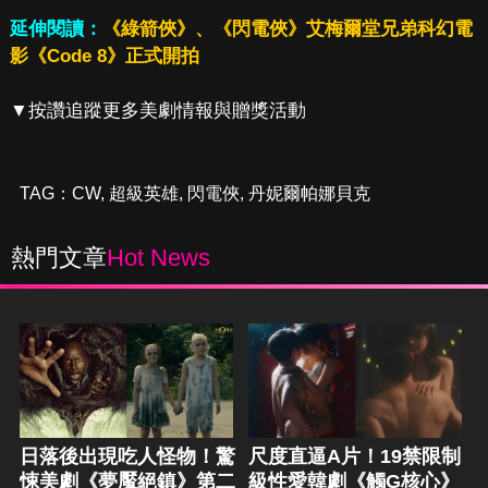
延伸閱讀：
《綠箭俠》、《閃電俠》艾梅爾堂兄弟科幻電
影《Code 8》正式開拍
▼按讚追蹤更多美劇情報與贈獎活動
TAG：
CW
,
超級英雄
,
閃電俠
,
丹妮爾帕娜貝克
熱門文章
Hot News
日落後出現吃人怪物！驚
尺度直逼A片！19禁限制
悚美劇《夢魘絕鎮》第二
級性愛韓劇《觸G核心》