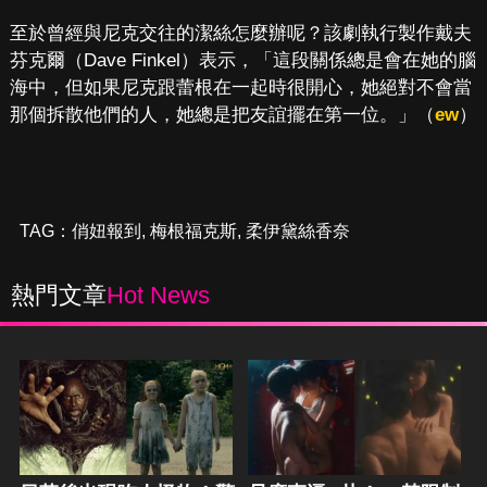
至於曾經與尼克交往的潔絲怎麼辦呢？該劇執行製作戴夫
芬克爾（Dave Finkel）表示，「這段關係總是會在她的腦
海中，但如果尼克跟蕾根在一起時很開心，她絕對不會當
那個拆散他們的人，她總是把友誼擺在第一位。」（
ew
）
TAG：
俏妞報到
,
梅根福克斯
,
柔伊黛絲香奈
熱門文章
Hot News