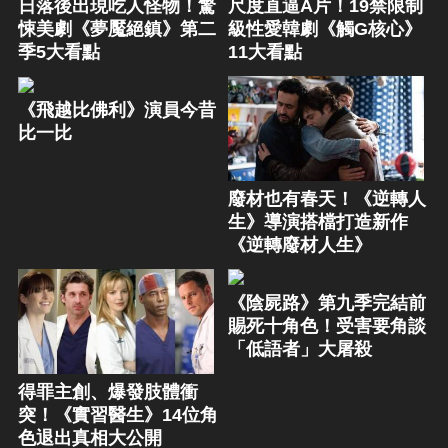
日落後出現吃人怪物！驚
尺度直逼A片！19禁限制
悚美劇《夢魘絕鎮》第二
級性愛韓劇《觸G核心》
季5大看點
11大看點
《飛越比佛利》演員今昔
比一比
廢材也有春天！《逆轉人
生》導演搭檔打造新作
《逆轉廢材人生》
《陰屍路》第九季完結前
賜死十角色！受害要角談
「低語者」大屠殺
得罪主創、爆發肢體衝
突！《實習醫生》14位角
色退出真相大公開