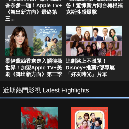
香奈參一咖！Apple TV+
爸！驚悚新片同台梅根福
《舞出新方向》最終第
克斯性感爆擊
三...
柔伊黛絲香奈走入韻律操
追劇路上不孤單！
世界！加盟Apple TV+美
Disney+推薦7部專屬
劇《舞出新方向》第三季
「好友時光」片單
近期熱門影視 Latest Highlights