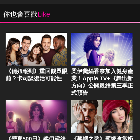
你也會喜歡
Like
《俏妞報到》重回觀眾眼
柔伊黛絲香奈加入健身產
前？卡司談復活可能性
業！Apple TV+《舞出新
方向》公開最終第三季正
式預告
《戀夏500日》柔伊黛絲
《禁錮之慾》霸總改當奶