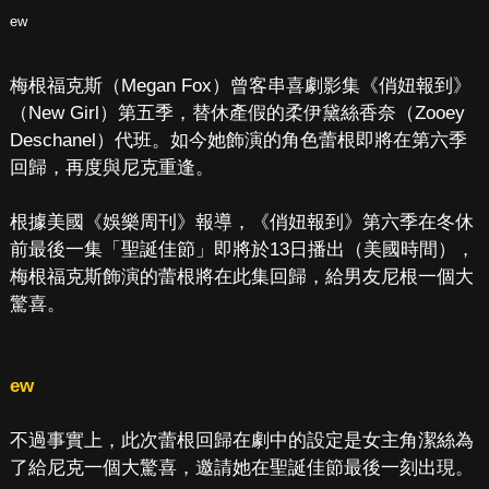
ew
梅根福克斯（Megan Fox）曾客串喜劇影集《俏妞報到》
（New Girl）第五季，替休產假的柔伊黛絲香奈（Zooey
Deschanel）代班。如今她飾演的角色蕾根即將在第六季
回歸，再度與尼克重逢。
根據美國《娛樂周刊》報導，《俏妞報到》第六季在冬休
前最後一集「聖誕佳節」即將於13日播出（美國時間），
梅根福克斯飾演的蕾根將在此集回歸，給男友尼根一個大
驚喜。
ew
不過事實上，此次蕾根回歸在劇中的設定是女主角潔絲為
了給尼克一個大驚喜，邀請她在聖誕佳節最後一刻出現。