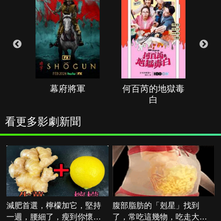
幕府將軍
何百芮的地獄毒
白
看更多影劇新聞
減肥首選，檸檬加它，堅持
腹部脂肪的「剋星」找到
一週，腰細了，瘦到你懷疑
了，常吃這幾物，吃走大肚