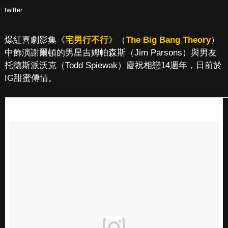
twitter
爆紅喜劇影集《
宅男行不行
》（
The Big Bang Theory
）
中飾演謝爾頓的男星吉姆帕森斯（Jim Parsons）與男友
托德斯派沃克（Todd Spiewak）慶祝相戀14週年，日前於
IG甜蜜傳情。
「我與拿麥克風的這名男子在14年的今天相遇，這是我人生中最美好的事，他給我最好的禮物就是他再也不會帶我去唱歌了（小編眉批：是有這麼討厭唱歌嗎？）我相信這張自拍照是用相機拍的，因為我們的手機當時沒有自拍功能，哈哈哈！」