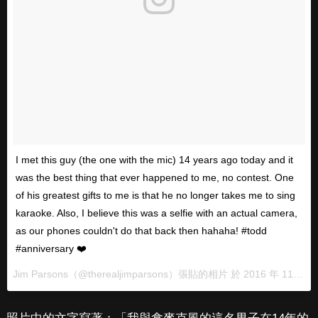
I met this guy (the one with the mic) 14 years ago today and it
was the best thing that ever happened to me, no contest. One
of his greatest gifts to me is that he no longer takes me to sing
karaoke. Also, I believe this was a selfie with an actual camera,
as our phones couldn't do that back then hahaha! #todd
#anniversary ❤️
Jim Parsons（@therealjimparsons）張貼的相片 於
2016 年 11月 月 15 1:43下午 PST