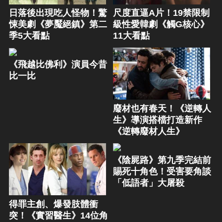
日落後出現吃人怪物！驚
尺度直逼A片！19禁限制
悚美劇《夢魘絕鎮》第二
級性愛韓劇《觸G核心》
季5大看點
11大看點
《飛越比佛利》演員今昔
比一比
廢材也有春天！《逆轉人
生》導演搭檔打造新作
《逆轉廢材人生》
《陰屍路》第九季完結前
賜死十角色！受害要角談
「低語者」大屠殺
得罪主創、爆發肢體衝
突！《實習醫生》14位角