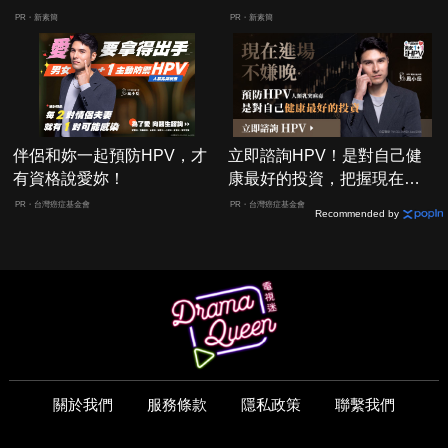
人生
囊，瘦出小蠻腰
PR・新素簡
PR・新素簡
伴侶和妳一起預防HPV，才
立即諮詢HPV！是對自己健
有資格說愛妳！
康最好的投資，把握現在不
嫌晚！
PR・台灣癌症基金會
PR・台灣癌症基金會
Recommended by
關於我們
服務條款
隱私政策
聯繫我們