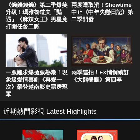
《錢錢錢錢》第二季爆笑
兩度遭取消！Showtime
升級！瑪雅魯道夫「豔
中止《中年失戀日記》第
遇」《麻辣女王》男星竟
二季開發
打開任督二脈
一票難求爆搶票熱潮！現
兩季連拍！FX悄悄續訂
象級愛情喜劇《再愛一
《大熊餐廳》第四季
次》榮登越南影史票房冠
軍
近期熱門影視 Latest Highlights