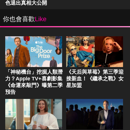
色退出真相大公開
你也會喜歡
Like
「神秘機台」挖掘人類潛
《天后與草莓》第三季迎
力？Apple TV+喜劇影集
接新血！《繼承之戰》女
《命運來敲門》曝第二季
星加盟
預告