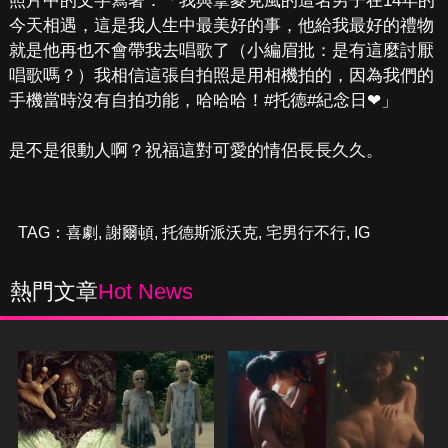
照片中的文字寫著：「我與拿麥克風的這名男子在14年的
今天相遇，這是我人生中最美好的事，他給我最好的禮物
就是他再也不會帶我去唱歌了（小編眉批：是有這麼討厭
唱歌嗎？）我相信這張自拍照是用相機拍的，因為我們的
手機當時沒有自拍功能，哈哈哈！#托德#紀念日❤」
是不是很動人啊？祝福這對可愛的情侶長長久久。
TAG：
喜劇
,
謝爾頓
,
托德斯派沃克
,
宅男行不行
,
IG
熱門文章
Hot News