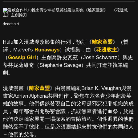
deadshirt
Hulu加入漫威漫改影集的行列，預訂《
離家童盟
》（暫
譯，Marvel’s
Runaways
）試播集，由《
花邊教主
》
（
Gossip Girl
）主創喬許史瓦茲（Josh Schwartz）與史
蒂芬妮薩維奇（Stephanie Savage）共同打造並執筆編
劇。
漫威漫畫《
離家童盟
》由漫畫編劇Brian K. Vaughan與漫
畫家Adrian Alphona共同創作，聚焦在六名青少年超級英
雄的故事。他們偶然發現自己的父母是邪惡犯罪組織的成
員，每年都會召開秘密會議，抓取無辜者進行血祭，於是
他們決定蹺家展開一場探索的冒險旅程。個性迥異的他們
雖然受不了彼此，但是必須團結起來對抗他們的共同敵人
－他們的父母。