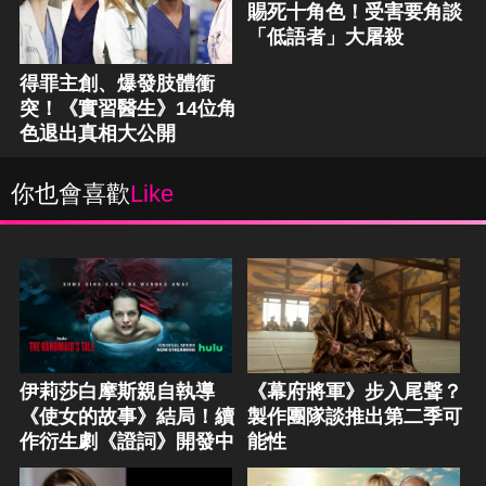
賜死十角色！受害要角談
「低語者」大屠殺
得罪主創、爆發肢體衝
突！《實習醫生》14位角
色退出真相大公開
你也會喜歡
Like
伊莉莎白摩斯親自執導
《幕府將軍》步入尾聲？
《使女的故事》結局！續
製作團隊談推出第二季可
作衍生劇《證詞》開發中
能性