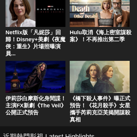
Netflix版「凡妮莎」回
Hulu取消《海上密室謀殺
歸！Disney+美劇《夜魔
案》！不再推出第二季
俠：重生》片場照曝演
員...
伊莉莎白摩斯化身間諜！
《橋下殺人事件》曝正式
主演FX新劇《The Veil》
預告！《花月殺手》女星
公開正式預告
攜手芮莉克亞芙揭開謀殺
真相
近期熱門影視 Latest Highlights