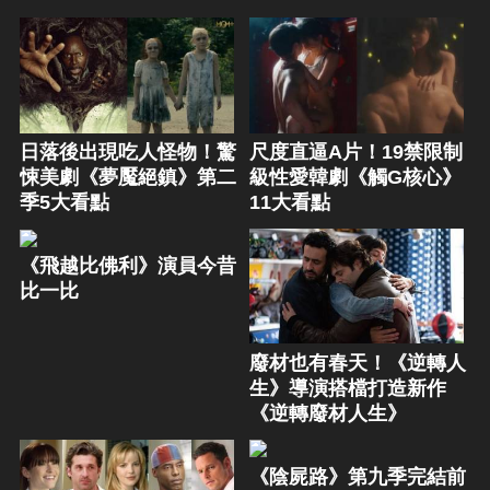
日落後出現吃人怪物！驚
尺度直逼A片！19禁限制
悚美劇《夢魘絕鎮》第二
級性愛韓劇《觸G核心》
季5大看點
11大看點
《飛越比佛利》演員今昔
比一比
廢材也有春天！《逆轉人
生》導演搭檔打造新作
《逆轉廢材人生》
《陰屍路》第九季完結前