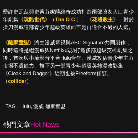
喬許史瓦茲與史蒂芬妮薩維奇成功打造兩部膾炙人口青少
年劇集《
玩酷世代
》（
The O.C.
）、《
花邊教主
》，對於
操刀漫威這部青少年超級英雄而言是再適合不過的人選。
《
離家童盟
》將由漫威電視與ABC Signature共同製作，
同時這將是繼漫威與Netflix成功打造多部超級英雄劇集之
後，首次與串流影音平台Hulu合作。漫威攻佔青少年主力
市場不遺餘力，旗下另一部青少年超級英雄漫改影集
《Cloak and Dagger》近期也被Freeform預訂。
（
collider
）
TAG：
Hulu
,
漫威
,
離家童盟
熱門文章
Hot News