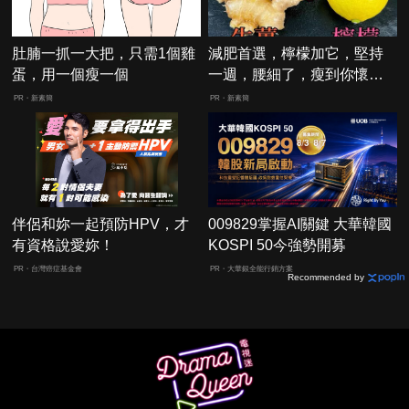
肚腩一抓一大把，只需1個雞
減肥首選，檸檬加它，堅持
蛋，用一個瘦一個
一週，腰細了，瘦到你懷疑
人生
PR・新素簡
PR・新素簡
伴侶和妳一起預防HPV，才
009829掌握AI關鍵 大華韓國
有資格說愛妳！
KOSPI 50今強勢開募
PR・台灣癌症基金會
PR・大華銀全能行銷方案
Recommended by