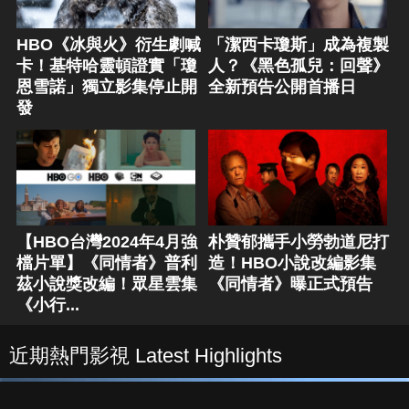
HBO《冰與火》衍生劇喊
「潔西卡瓊斯」成為複製
卡！基特哈靈頓證實「瓊
人？《黑色孤兒：回聲》
恩雪諾」獨立影集停止開
全新預告公開首播日
發
【HBO台灣2024年4月強
朴贊郁攜手小勞勃道尼打
檔片單】《同情者》普利
造！HBO小說改編影集
茲小說獎改編！眾星雲集
《同情者》曝正式預告
《小行...
近期熱門影視 Latest Highlights