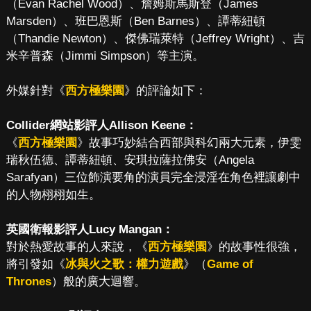
（Evan Rachel Wood）、詹姆斯馬斯登（James
Marsden）、班巴恩斯（Ben Barnes）、譚蒂紐頓
（Thandie Newton）、傑佛瑞萊特（Jeffrey Wright）、吉
米辛普森（Jimmi Simpson）等主演。
外媒針對《
西方極樂園
》的評論如下：
Collider網站影評人Allison Keene：
《
西方極樂園
》故事巧妙結合西部與科幻兩大元素，伊雯
瑞秋伍德、譚蒂紐頓、安琪拉薩拉佛安（Angela
Sarafyan）三位飾演要角的演員完全浸淫在角色裡讓劇中
的人物栩栩如生。
英國衛報影評人Lucy Mangan：
對於熱愛故事的人來說，《
西方極樂園
》的故事性很強，
將引發如《
冰與火之歌：權力遊戲
》（
Game of
Thrones
）般的廣大迴響。