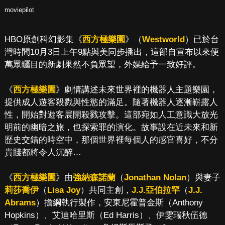
moviepilot
HBO原創科幻影集《
西方極樂園
》（
Westworld
）已於台
灣時間10月3日上午9點與美同步播出，這部自宣布以來便
萬眾矚目的新劇果然不負眾望，外媒給予一致好評。
《
西方極樂園
》劇情講述未來世界裡的機器人主題樂園，
提供成人遊客殺戮與性慾的滿足。隨著機器人逐漸嶄露人
性，開始對遊客展開殺戮攻擊。這部宛如人工意識大放光
明前的幽暗之旅，也探索罪的演化。故事設在近未來和新
歷史交錯的時空中，那個世界裡每個人的感官喜好，不分
貴賤都將令人沉醉…
《
西方極樂園
》由
強納森諾蘭
（
Jonathan Nolan
）與妻子
莉莎喬伊
（
Lisa Joy
）共同主創，
J.J.亞伯拉罕
（
J.J.
Abrams
）擔綱執行製作，安東尼霍普金斯（Anthony
Hopkins）、艾迪哈里斯（Ed Harris）、伊雯瑞秋伍德