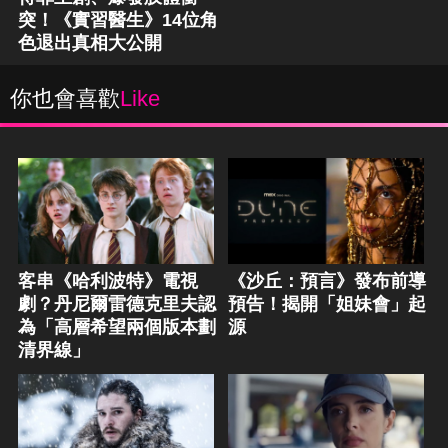
突！《實習醫生》14位角
色退出真相大公開
你也會喜歡
Like
客串《哈利波特》電視
《沙丘：預言》發布前導
劇？丹尼爾雷德克里夫認
預告！揭開「姐妹會」起
為「高層希望兩個版本劃
源
清界線」