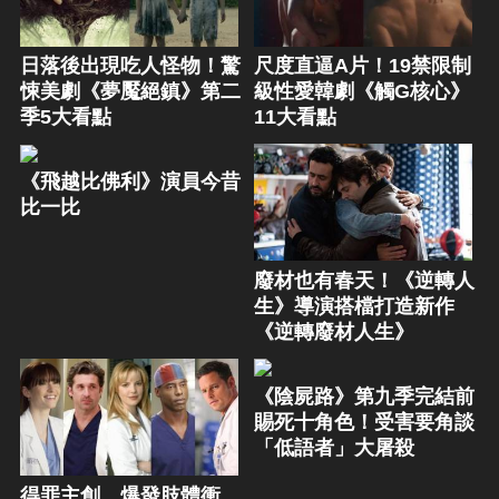
日落後出現吃人怪物！驚
尺度直逼A片！19禁限制
悚美劇《夢魘絕鎮》第二
級性愛韓劇《觸G核心》
季5大看點
11大看點
《飛越比佛利》演員今昔
比一比
廢材也有春天！《逆轉人
生》導演搭檔打造新作
《逆轉廢材人生》
《陰屍路》第九季完結前
賜死十角色！受害要角談
「低語者」大屠殺
得罪主創、爆發肢體衝