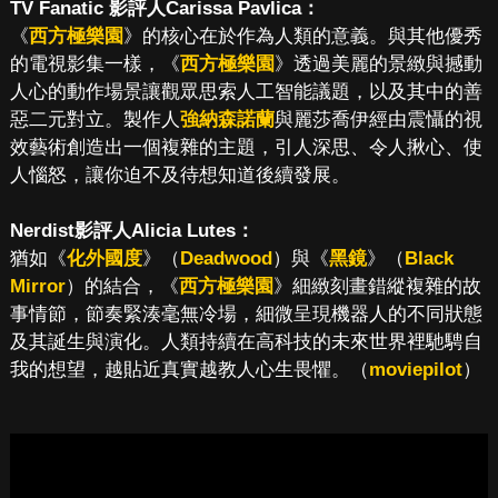
TV Fanatic 影評人Carissa Pavlica：
《
西方極樂園
》的核心在於作為人類的意義。與其他優秀
的電視影集一樣，《
西方極樂園
》透過美麗的景緻與撼動
人心的動作場景讓觀眾思索人工智能議題，以及其中的善
惡二元對立。製作人
強納森諾蘭
與麗莎喬伊經由震懾的視
效藝術創造出一個複雜的主題，引人深思、令人揪心、使
人惱怒，讓你迫不及待想知道後續發展。
Nerdist影評人Alicia Lutes：
猶如《
化外國度
》（
Deadwood
）與《
黑鏡
》（
Black
Mirror
）的結合，《
西方極樂園
》細緻刻畫錯縱複雜的故
事情節，節奏緊湊毫無冷場，細微呈現機器人的不同狀態
及其誕生與演化。人類持續在高科技的未來世界裡馳騁自
我的想望，越貼近真實越教人心生畏懼。（
moviepilot
）