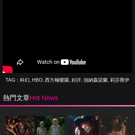
TAG：
科幻
,
HBO
,
西方極樂園
,
好評
,
強納森諾蘭
,
莉莎喬伊
熱門文章
Hot News