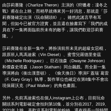
由莎莉賽隆（Charlize Theron）主演的《狩獵者：凜冬之
戰》甫在台上映，而稍早就傳來另一好消息，那就是「莎
莉賽隆確定出演《玩命關頭8》」。雖然此謠言早有耳
聞，但如今已被官方證實，並且還在臉書寫下「我們的成
員在下一集將面臨前所未有的敵手，讓我們歡迎莎莉賽
隆。」
莎莉賽隆在全新一集中，將扮演前所未見的超級女惡棍，
跟原班人馬馮迪索（Vin Diesel）、蜜雪兒羅德里奎茲
（Michelle Rodriguez）、巨石強森（Dwayne Johnson）
和傑森史塔森（Jason Statham）同台飆戲。而全新一集
導演將由《衝出漢普頓》、《偷天換日》導演F˙蓋瑞˙葛雷
（F. Gary Gray）執導，製作單位也確定在第8集中不會出
現保羅沃克（Paul Walker）的角色畫面。
另外，先前馮迪索也在個人instagram上公布，目前玩命
關頭系列電影確定會拍到第10集，並分別在2017、2019、
2021年上映。喜歡這系列電影的粉絲，還有很長一段時間