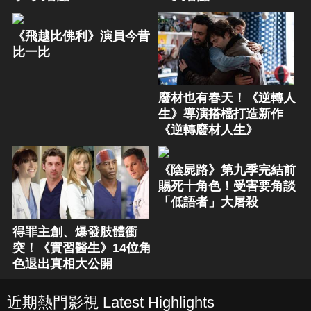
《飛越比佛利》演員今昔
比一比
廢材也有春天！《逆轉人
生》導演搭檔打造新作
《逆轉廢材人生》
《陰屍路》第九季完結前
賜死十角色！受害要角談
「低語者」大屠殺
得罪主創、爆發肢體衝
突！《實習醫生》14位角
色退出真相大公開
近期熱門影視 Latest Highlights