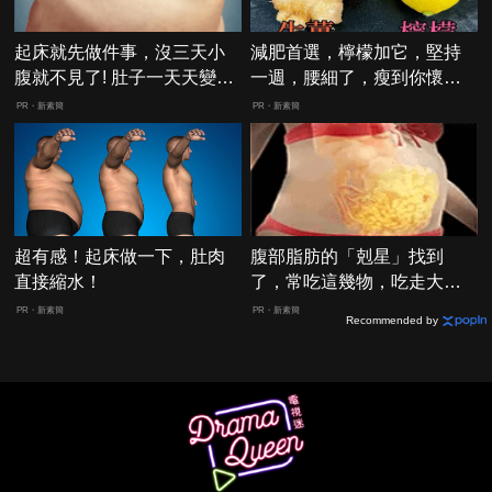
起床就先做件事，沒三天小
減肥首選，檸檬加它，堅持
腹就不見了! 肚子一天天變
一週，腰細了，瘦到你懷疑
小！
人生
PR・新素簡
PR・新素簡
超有感！起床做一下，肚肉
腹部脂肪的「剋星」找到
直接縮水！
了，常吃這幾物，吃走大肚
囊，瘦出小蠻腰
PR・新素簡
PR・新素簡
Recommended by