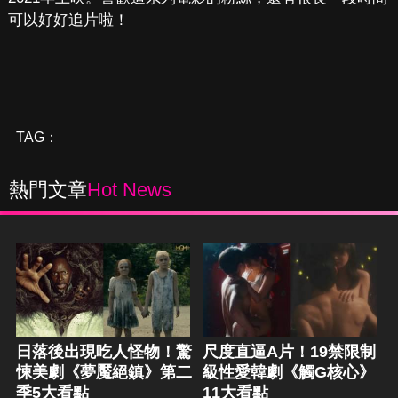
可以好好追片啦！
TAG：
熱門文章
Hot News
日落後出現吃人怪物！驚
尺度直逼A片！19禁限制
悚美劇《夢魘絕鎮》第二
級性愛韓劇《觸G核心》
季5大看點
11大看點