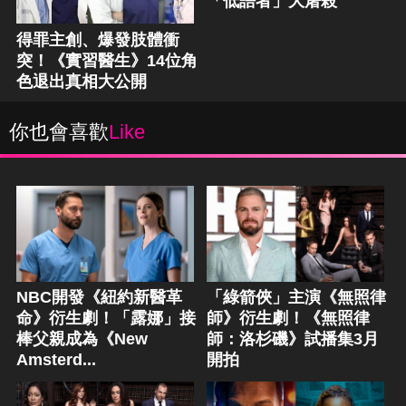
「低語者」大屠殺
得罪主創、爆發肢體衝
突！《實習醫生》14位角
色退出真相大公開
你也會喜歡
Like
NBC開發《紐約新醫革
「綠箭俠」主演《無照律
命》衍生劇！「露娜」接
師》衍生劇！《無照律
棒父親成為《New
師：洛杉磯》試播集3月
Amsterd...
開拍