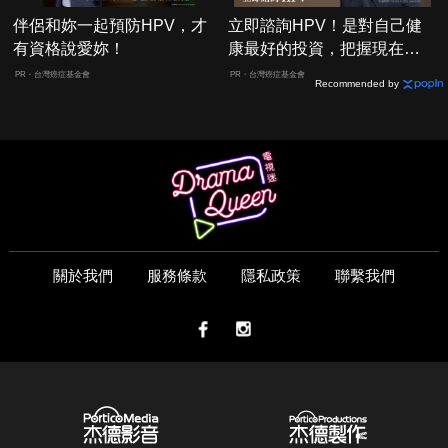
伴侶和妳一起預防HPV，才
立即諮詢HPV！是對自己健
有資格說愛妳！
康最好的投資，把握現在不
嫌晚！
PR・台灣癌症基金會
PR・台灣癌症基金會
Recommended by
關於我們
服務條款
隱私政策
聯繫我們