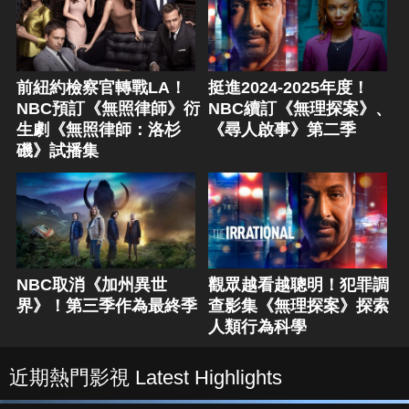
前紐約檢察官轉戰LA！
挺進2024-2025年度！
NBC預訂《無照律師》衍
NBC續訂《無理探案》、
生劇《無照律師：洛杉
《尋人啟事》第二季
磯》試播集
NBC取消《加州異世
觀眾越看越聰明！犯罪調
界》！第三季作為最終季
查影集《無理探案》探索
人類行為科學
近期熱門影視 Latest Highlights