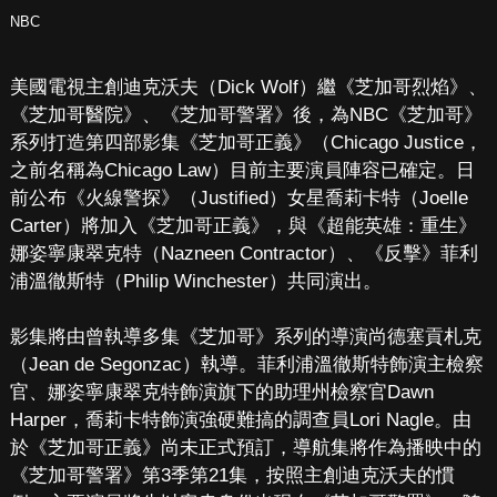
NBC
美國電視主創迪克沃夫（Dick Wolf）繼《芝加哥烈焰》、
《芝加哥醫院》、《芝加哥警署》後，為NBC《芝加哥》
系列打造第四部影集《芝加哥正義》（Chicago Justice，
之前名稱為Chicago Law）目前主要演員陣容已確定。日
前公布《火線警探》（Justified）女星喬莉卡特（Joelle
Carter）將加入《芝加哥正義》，與《超能英雄：重生》
娜姿寧康翠克特（Nazneen Contractor）、《反擊》菲利
浦溫徹斯特（Philip Winchester）共同演出。
影集將由曾執導多集《芝加哥》系列的導演尚德塞貢札克
（Jean de Segonzac）執導。菲利浦溫徹斯特飾演主檢察
官、娜姿寧康翠克特飾演旗下的助理州檢察官Dawn
Harper，喬莉卡特飾演強硬難搞的調查員Lori Nagle。由
於《芝加哥正義》尚未正式預訂，導航集將作為播映中的
《芝加哥警署》第3季第21集，按照主創迪克沃夫的慣