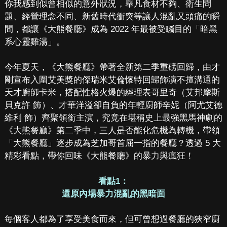
你我感到似曾相似的意外狀況，舉凡食材不夠、衛生問
題、經營理念不同、新舊時代衝突等讓人混亂又頭痛的瞬
間，都讓《大熊餐廳》成為 2022 年最被受矚目的「暗黑
系心靈雞湯」。
今年夏天，《大熊餐廳》帶著全新第二季重磅回歸，由才
剛宣布入圍艾美獎的傑瑞米艾倫懷特回歸飾演不擅溝通的
天才廚師卡米，搭配性格火爆的經理表哥里奇（艾邦摩斯
貝克許 飾）、才華洋溢卻自負的年輕廚師辛妮（阿尤艾德
維利 飾）齊聚領銜主演，究竟在堪稱史上最強黑馬神劇的
《大熊餐廳》第二季中，三人是否能化危機為轉機，帶領
「大熊餐廳」逐步成為芝加哥首屈一指的餐廳？透過 5 大
精彩看點，帶你回味《大熊餐廳》的暴力與瘋狂！
看點1：
還原內場暴力混亂的黑暗面
每個客人都為了享受美食而來，但可曾想過餐廳的狹窄廚