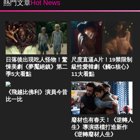
熱門文章
Hot News
日落後出現吃人怪物！驚
尺度直逼A片！19禁限制
悚美劇《夢魘絕鎮》第二
級性愛韓劇《觸G核心》
季5大看點
11大看點
《飛越比佛利》演員今昔
比一比
廢材也有春天！《逆轉人
生》導演搭檔打造新作
《逆轉廢材人生》