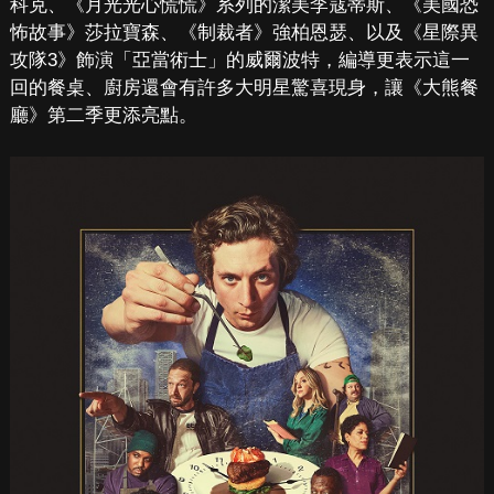
科克、《月光光心慌慌》系列的潔美李寇蒂斯、《美國恐
怖故事》莎拉寶森、《制裁者》強柏恩瑟、以及《星際異
攻隊3》飾演「亞當術士」的威爾波特，編導更表示這一
回的餐桌、廚房還會有許多大明星驚喜現身，讓《大熊餐
廳》第二季更添亮點。