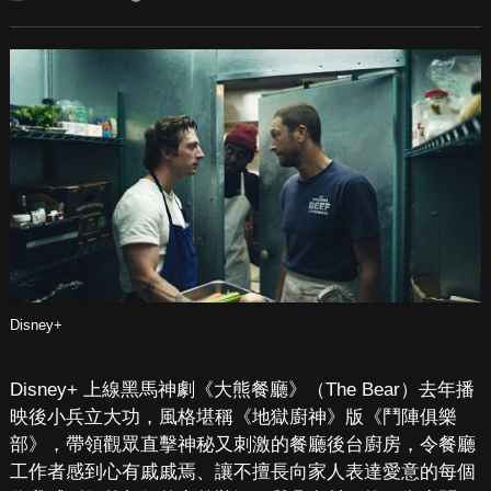
Disney+
Disney+ 上線黑馬神劇《大熊餐廳》（The Bear）去年播
映後小兵立大功，風格堪稱《地獄廚神》版《鬥陣俱樂
部》，帶領觀眾直擊神秘又刺激的餐廳後台廚房，令餐廳
工作者感到心有戚戚焉、讓不擅長向家人表達愛意的每個