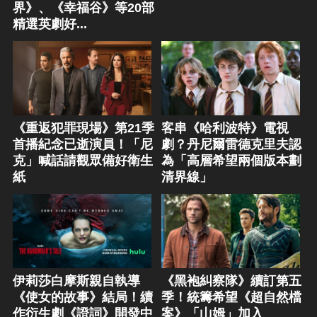
界》、《幸福谷》等20部
精選英劇好...
《重返犯罪現場》第21季
客串《哈利波特》電視
首播紀念已逝演員！「尼
劇？丹尼爾雷德克里夫認
克」喊話請觀眾備好衛生
為「高層希望兩個版本劃
紙
清界線」
伊莉莎白摩斯親自執導
《黑袍糾察隊》續訂第五
《使女的故事》結局！續
季！統籌希望《超自然檔
作衍生劇《證詞》開發中
案》「山姆」加入