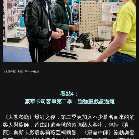
《大熊餐廳》劇照／Disney+提供
看點4：
豪華卡司客串第二季，強強飆戲超過癮
《大熊餐廳》爆紅之後，第二季更加入不少慕名而來的的
客人與廚師，皆由紅遍全球的超強藝人客串，包括《真
寵》奧斯卡影后奧莉薇亞柯爾曼、《絕命律師》鮑勃奧登