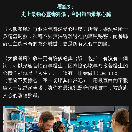
看點3：
史上最強心靈毒雞湯，台詞句句爆擊心臟
《大熊餐廳》每個角色都深受心理壓力所苦，雖然坐擁一
身精湛廚藝，卻都不知無法逃離過往的暗黑秘密，而餐廳
前任主廚米奇的意外離世，更是所有人心中的痛。
《大熊餐廳》劇中更有許多經典台詞，包括「有沒有一個
詞，可以形容害怕好事發生，因為擔心壞事會接著發生的
心情？那就是『人生』。」還有「開始做吧 Let it rip」
（意旨不要擔心，讓一切順其自然吧），用最直白的字眼
給人一記當頭棒喝，讓你在最混亂黑暗的現實中，被療癒
人心的暖陽照耀。