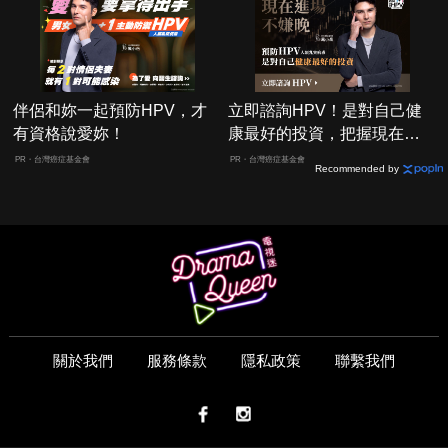
伴侶和妳一起預防HPV，才
立即諮詢HPV！是對自己健
有資格說愛妳！
康最好的投資，把握現在不
嫌晚！
PR・台灣癌症基金會
PR・台灣癌症基金會
Recommended by
關於我們
服務條款
隱私政策
聯繫我們