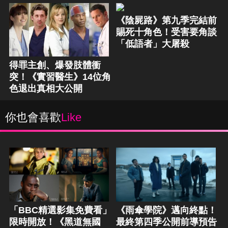
《陰屍路》第九季完結前
賜死十角色！受害要角談
「低語者」大屠殺
得罪主創、爆發肢體衝
突！《實習醫生》14位角
色退出真相大公開
你也會喜歡
Like
「BBC精選影集免費看」
《雨傘學院》邁向終點！
限時開放！《黑道無國
最終第四季公開前導預告