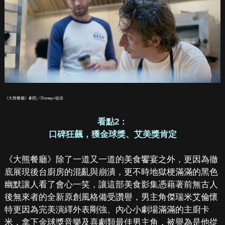
《大熊餐廳》劇照／Disney+提供
看點2：
口碑狂飆，獲金球獎、艾美獎肯定
《大熊餐廳》除了一道又一道的美食饗宴之外，更因為徹
底展現後台廚房的混亂與崩潰，更不時地獄梗滿滿的黑色
幽默讓人看了會心一笑，讓這部美食影集憑藉著前無古人
後無來者的全新原創風格備受讚譽，男主角傑瑞米艾倫懷
特更因為完美演繹外表剛強、內心小劇場滿滿的主廚卡
米，拿下金球獎音樂及喜劇類最佳男主角，被譽為是他從