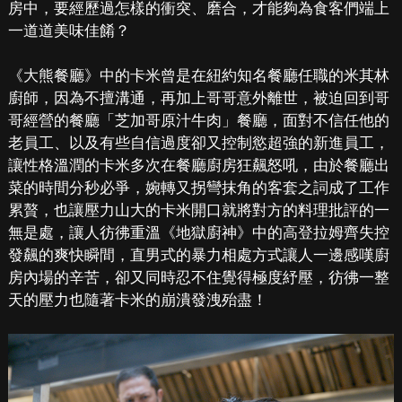
房中，要經歷過怎樣的衝突、磨合，才能夠為食客們端上
一道道美味佳餚？
《大熊餐廳》中的卡米曾是在紐約知名餐廳任職的米其林
廚師，因為不擅溝通，再加上哥哥意外離世，被迫回到哥
哥經營的餐廳「芝加哥原汁牛肉」餐廳，面對不信任他的
老員工、以及有些自信過度卻又控制慾超強的新進員工，
讓性格溫潤的卡米多次在餐廳廚房狂飆怒吼，由於餐廳出
菜的時間分秒必爭，婉轉又拐彎抹角的客套之詞成了工作
累贅，也讓壓力山大的卡米開口就將對方的料理批評的一
無是處，讓人彷彿重溫《地獄廚神》中的高登拉姆齊失控
發飆的爽快瞬間，直男式的暴力相處方式讓人一邊感嘆廚
房內場的辛苦，卻又同時忍不住覺得極度紓壓，彷彿一整
天的壓力也隨著卡米的崩潰發洩殆盡！