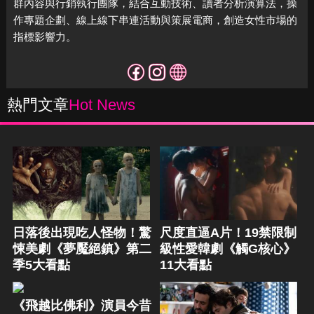
群內容與行銷執行團隊，結合互動技術、讀者分析演算法，
操
作專題企劃、線上線下串連活動與策展電商，
創造女性市場的
指標影響力。
熱門文章
Hot News
日落後出現吃人怪物！驚
尺度直逼A片！19禁限制
悚美劇《夢魘絕鎮》第二
級性愛韓劇《觸G核心》
季5大看點
11大看點
《飛越比佛利》演員今昔