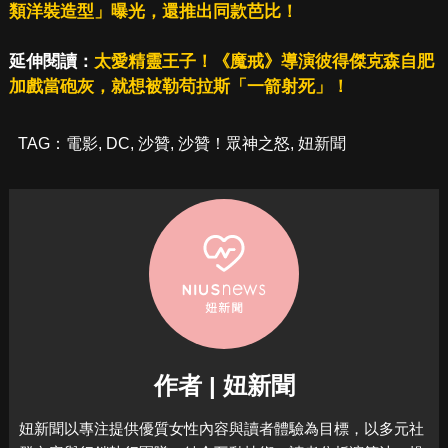
類洋裝造型」曝光，還推出同款芭比！
延伸閱讀：
太愛精靈王子！《魔戒》導演彼得傑克森自肥
加戲當砲灰，就想被勒苟拉斯「一箭射死」！
TAG：
電影
,
DC
,
沙贊
,
沙贊！眾神之怒
,
妞新聞
作者 | 妞新聞
妞新聞以專注提供優質女性內容與讀者體驗為目標，
以多元社