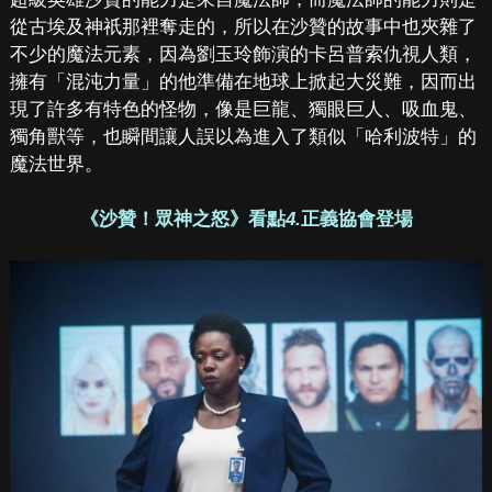
從古埃及神祇那裡奪走的，所以在沙贊的故事中也夾雜了
不少的魔法元素，因為劉玉玲飾演的卡呂普索仇視人類，
擁有「混沌力量」的他準備在地球上掀起大災難，因而出
現了許多有特色的怪物，像是巨龍、獨眼巨人、吸血鬼、
獨角獸等，也瞬間讓人誤以為進入了類似「哈利波特」的
魔法世界。
《沙贊！眾神之怒》看點
4.
正義協會登場