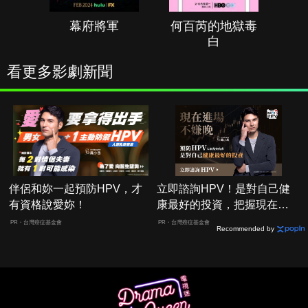
幕府將軍
何百芮的地獄毒
白
看更多影劇新聞
伴侶和妳一起預防HPV，才
立即諮詢HPV！是對自己健
有資格說愛妳！
康最好的投資，把握現在不
嫌晚！
PR・台灣癌症基金會
PR・台灣癌症基金會
Recommended by