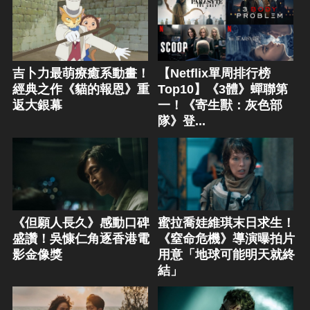
吉卜力最萌療癒系動畫！
【Netflix單周排行榜
經典之作《貓的報恩》重
Top10】《3體》蟬聯第
返大銀幕
一！《寄生獸：灰色部
隊》登...
《但願人長久》感動口碑
蜜拉喬娃維琪末日求生！
盛讚！吳慷仁角逐香港電
《窒命危機》導演曝拍片
影金像獎
用意「地球可能明天就終
結」