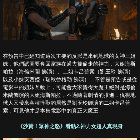
在預告中已經知道這次主要的反派是來到地球的女神三姐
妹，他們試圖要奪回家族在過去被偷走的神力，大姐海斯
帕拉（海倫米蘭 飾演）、二姐卡呂普索（劉玉玲 飾演）
以及小妹安西婭（瑞秋曾格勒 飾演），不管是預告或是從
電影中的姐妹互動上，可能會大家覺得大魔王絕對是海倫
米蘭飾演的大姐海斯帕拉，不過隨著劇情的推進，仇視地
球人又帶來各種怪獸的居然是劉玉玲飾演的二姐卡呂普
索，可見他才是本集電影中的真正大魔王。
《沙贊！眾神之怒》看點
2.
神力女超人真現身