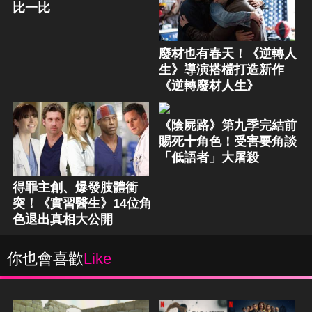
比一比
廢材也有春天！《逆轉人
生》導演搭檔打造新作
《逆轉廢材人生》
《陰屍路》第九季完結前
賜死十角色！受害要角談
「低語者」大屠殺
得罪主創、爆發肢體衝
突！《實習醫生》14位角
色退出真相大公開
你也會喜歡
Like