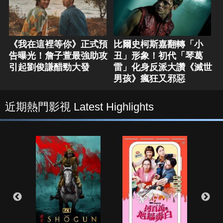
《我在這裡等你》正式預
比爾史柯斯嘉翻轉「小
告曝光！詹子萱最強助攻
丑」形象！初代「琴葛
引起劉俊謙醋勁大發
雷」化身反派大讚《滅世
男孩》瘋狂又邪惡
近期熱門影視 Latest Highlights