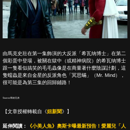
由馬克史壯在第一集飾演的大反派「希瓦纳博士」在第二
個彩蛋中登場，被關在獄中（或精神病院）的希瓦纳博士
跟一隻看似搞笑的毛毛蟲像是在商量著什麼陰謀計劃，這
隻蠕蟲是來自金星的反派角色「冥思蟎」（Mr. Mind），
很可能是為第三集的回歸鋪路！
Source:華納兄弟
【文章授權轉載自《
妞新聞
》】
延伸閱讀：
《小美人魚》奧斯卡曝最新預告！愛麗兒「人