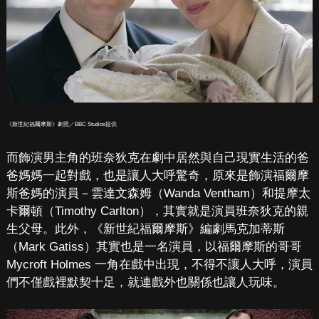
《新世紀福爾摩斯》劇照／BBC Studios提供
而飾演男主角的班奈狄克在劇中居然與自己現實生活的爸
爸媽媽一起對戲，也是讓人大呼驚奇，原來是飾演福爾摩
斯爸媽的演員－雲達文森姆（Wanda Ventham）和提摩太
卡爾頓（Timothy Carlton），其實就是演員班奈狄克的親
生父母。此外，《新世紀福爾摩斯》編劇馬克加蒂斯
（Mark Gatiss）其實也是一名演員，以福爾摩斯的哥哥
Mycroft Holmes 一角在戲中出現，不得不讓人大呼，演員
們不僅戲裡默契十足，就連戲外也關係也讓人玩味。