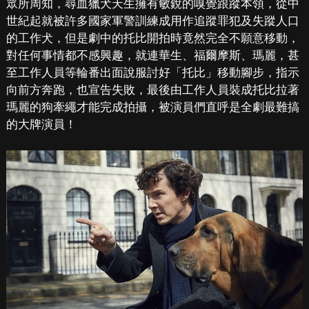
眾所周知，尋血獵犬天生擁有敏銳的嗅覺跟蹤本領，從中
世紀起就被許多國家軍警訓練成用作追蹤罪犯及失蹤人口
的工作犬，但是劇中的托比開拍時竟然完全不願意移動，
對任何事情都不感興趣，就連華生、福爾摩斯、瑪麗，甚
至工作人員等輪番出面說服討好「托比」移動腳步，指示
向前方奔跑，也宣告失敗，最後由工作人員裝成托比拉著
瑪麗的狗牽繩才能完成拍攝，被演員們直呼是全劇最難搞
的大牌演員！