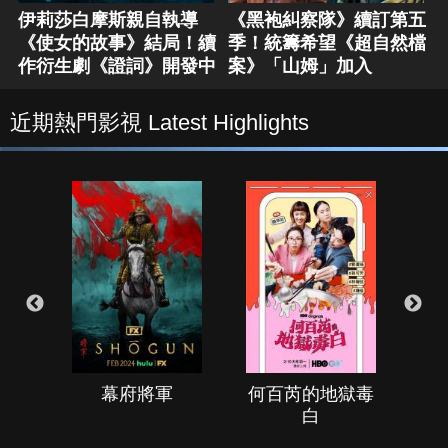
伊莉莎白摩斯親自執導
《黑袍糾察隊》續訂第五
《使女的故事》結局！續
季！統籌希望《超自然檔
作衍生劇《證詞》開發中
案》「山姆」加入
近期熱門影視 Latest Highlights
幕府將軍
何百芮的地獄毒
白