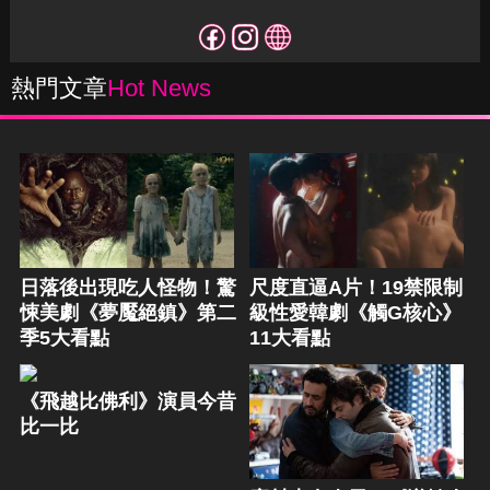
熱門文章
Hot News
日落後出現吃人怪物！驚
尺度直逼A片！19禁限制
悚美劇《夢魘絕鎮》第二
級性愛韓劇《觸G核心》
季5大看點
11大看點
《飛越比佛利》演員今昔
比一比