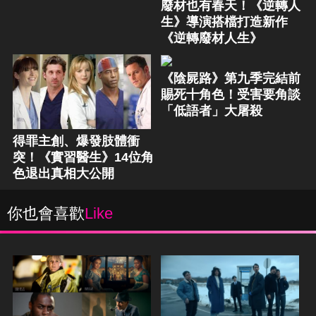
廢材也有春天！《逆轉人
生》導演搭檔打造新作
《逆轉廢材人生》
《陰屍路》第九季完結前
賜死十角色！受害要角談
「低語者」大屠殺
得罪主創、爆發肢體衝
突！《實習醫生》14位角
色退出真相大公開
你也會喜歡
Like