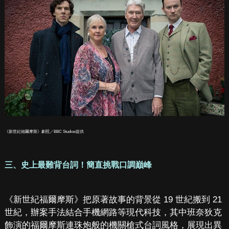
《新世紀福爾摩斯》劇照／BBC Studios提供
三、史上最難背台詞！簡直挑戰口調巔峰
《新世紀福爾摩斯》把原著故事的背景從 19 世紀搬到 21
世紀，辦案手法結合手機網路等現代科技，其中班奈狄克
飾演的福爾摩斯連珠炮般的機關槍式台詞風格，展現出異