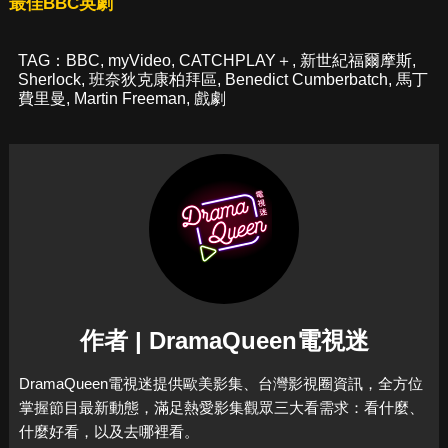
最佳BBC英劇
TAG：
BBC
,
myVideo
,
CATCHPLAY＋
,
新世紀福爾摩斯
,
Sherlock
,
班奈狄克康柏拜區
,
Benedict Cumberbatch
,
馬丁
費里曼
,
Martin Freeman
,
戲劇
作者 | DramaQueen電視迷
DramaQueen電視迷提供歐美影集、台灣影視圈資訊，全方位
掌握節目最新動態，滿足熱愛影集觀眾三大看需求：看什麼、
什麼好看，以及去哪裡看。